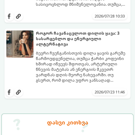
სასიცოცხლოდ მნიშვნელოვანია. თუმცა,
ყოველდღიური ფუსფუსის, საქმეებისა თუ
თუ ხშირად გავიწყდებათ წყლის
უბრალოდ ჩვევის არქონის გამო, დღის
დალევა ან მისი გემო მოსაწყენი
2026/07/28 10:33
განმავლობაში საჭირო ოდენობის წყლის
გეჩვენებათ, დიეტოლოგების ეს 5
დალევა ბევრისთვის ნამდვილ
მარტივი და ეფექტური რჩევა
გამოწვევად რჩება.
დაგეხმარებათ, წყლის სმა
როგორ ჩავანაცვლოთ დილის ყავა: 3
ყოველდღიურ, სასიამოვნო ჩვევად
სასარგებლო და ენერგიული
აქციოთ.
ალტერნატივა
ბევრი ჩვენგანისთვის დილა ყავის გარეშე
წარმოუდგენელია, თუმცა ჭარბი კოფეინი
ხშირად იწვევს შფოთვას, არტერიული
წნევის მატებას ან ენერგიის მკვეთრ
ვარდნას დღის მეორე ნახევარში. თუ
გსურთ, რომ დილა უფრო ჯანსაღად
დაიწყოთ და ენერგია დიდხანს
მიჰყევით ამ გზამკვლევს და აღმოაჩინეთ
შეინარჩუნოთ, ექსპერტები ყავის სამ
თქვენთვის სასურველი სასმელი:
2026/07/23 11:46
საუკეთესო ალტერნატივას გვთავაზობენ.
დასვი კითხვა