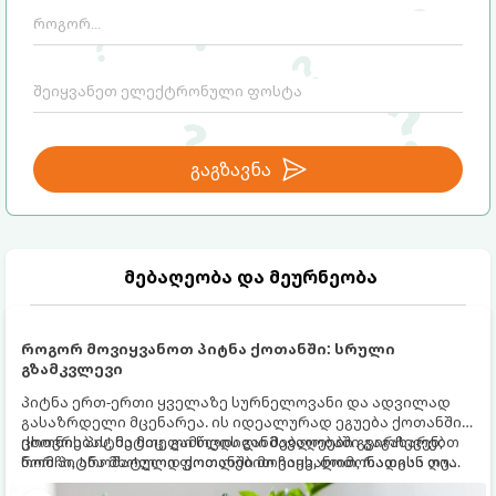
გაგზავნა
მებაღეობა და მეურნეობა
როგორ მოვიყვანოთ პიტნა ქოთანში: სრული
გზამკვლევი
პიტნა ერთ-ერთი ყველაზე სურნელოვანი და ადვილად
გასაზრდელი მცენარეა. ის იდეალურად ეგუება ქოთანში
ცხოვრებას, მეტიც, გამოცდილი მებაღეები გვირჩევენ,
ქოთნის პიტნა მთელი წლის განმავლობაში გაგახარებთ
რომ პიტნა მხოლოდ ქოთანში მოვიყვანოთ, რადგან ღია
ნორჩი, არომატული ფოთლებით ჩაის, ლიმონათისა თუ
გრუნტში (ბაღში) დარგვისას ის ფესვებით ძალიან
კერძებისთვის.