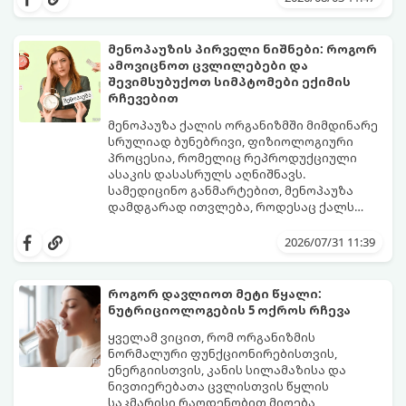
მენოპაუზის პირველი ნიშნები: როგორ
ამოვიცნოთ ცვლილებები და
შევიმსუბუქოთ სიმპტომები ექიმის
რჩევებით
მენოპაუზა ქალის ორგანიზმში მიმდინარე
სრულიად ბუნებრივი, ფიზიოლოგიური
პროცესია, რომელიც რეპროდუქციული
ასაკის დასასრულს აღნიშნავს.
სამედიცინო განმარტებით, მენოპაუზა
დამდგარად ითვლება, როდესაც ქალს
ზედიზედ 12 თვის განმავლობაში არ ჰქონია
თუმცა, ორგანიზმში ჰორმონალური
მენსტრუაცია.
ცვლილებები ამ მომენტამდე ბევრად ადრე
2026/07/31 11:39
იწყება - ამ გარდამავალ ეტაპს
პერიმენოპაუზა ეწოდება (რომელიც
საშუალოდ 40-დან 50 წლამდე ასაკში იწყება
როგორ დავლიოთ მეტი წყალი:
და შესაძლოა 4-დან 8 წლამდე
ნუტრიციოლოგების 5 ოქროს რჩევა
გაგრძელდეს).
იმისათვის, რომ ეს პერიოდი შფოთვის
გარეშე გაიაროთ, მნიშვნელოვანია
ყველამ ვიცით, რომ ორგანიზმის
იცოდეთ, რა სიგნალებს გზავნის ორგანიზმი
ნორმალური ფუნქციონირებისთვის,
და როგორ შეიმსუბუქოთ მდგომარეობა
ენერგიისთვის, კანის სილამაზისა და
მეან-გინეკოლოგებისა და
ნივთიერებათა ცვლისთვის წყლის
ნუტრიციოლოგების რეკომენდაციებით.
საკმარისი რაოდენობით მიღება