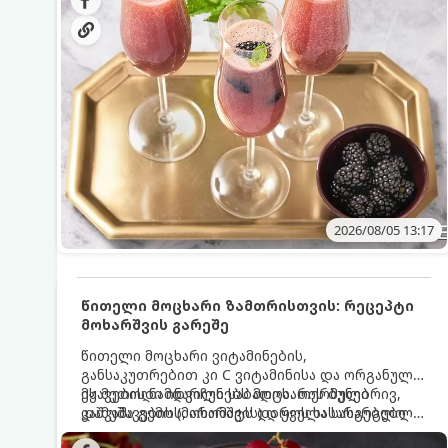
მაგრილებელ კოქტეილს.
2026/08/05 13:17
წითელი მოცხარი ზამთრისთვის: რეცეპტი
მოხარშვის გარეშე
წითელი მოცხარი ვიტამინების,
განსაკუთრებით კი C ვიტამინისა და ორგანული
მჟავების ნამდვილი საბადოა. თერმული
ეს მეთოდი ინარჩუნებს მოცხარის ბუნებრივ,
დამუშავების (მოხარშვის) დროს სასარგებლო
კაშკაშა გემოს, არომატს და ყველა სასარგებლო
ნივთიერებების დიდი ნაწილი იშლება. ამიტომ,
თვისებას.