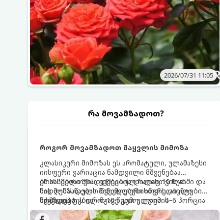
2026/07/31 11:05
რა მოვამზადოთ?
როგორ მოვამზადოთ მაყვლის მიმოზა
კლასიკური მიმოზას ეს არომატული, ულამაზესი
იისფერი ვარიაცია ნამდვილი მშვენებაა
ბრანჩებისთვის, უქმეების დილისთვის ან
ეს სასმელი მზადდება სულ რაღაც 10 წუთში და
სადღესასწაულო წვეულებებისთვის. ახალი
მის მომზადებას მინიმალური ინგრედიენტები
მაყვლის ტკბილ-მჟავე გემო, ლაიმის
სჭირდება.
მომზადების დრო: 10 წუთი ულუფა: 4–6 პორცია
ციტრუსოვანი არომატი და ცქრიალა ღვინის
ბუშტუკები ქმნის საოცრად დახვეწილ და