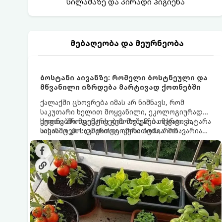
სილამაზე და პირადი ჰიგიენა
მებაღეობა და მეურნეობა
ბოსტანი აივანზე: რომელი ბოსტნეული და
მწვანილი იზრდება მარტივად ქოთნებში
ქალაქში ცხოვრება იმას არ ნიშნავს, რომ
საკუთარი ხელით მოყვანილი, ეკოლოგიურად
სუფთა პროდუქტის გემოზე უარი თქვათ. პატარა
ქოთნებში მცენარეების მოშენება მარტივი,
აივანიც კი საკმარისია იმისათვის, რომ
სასიამოვნო და ესთეტიკური ჰობია. მთავარია
მოიწყოთ მინი-ბოსტანი, საიდანაც
იცოდეთ, რომელი კულტურები ეგუებიან
ყოველდღიურად ახალ, არომატულ მწვანილსა
ქოთნის პირობებს ყველაზე კარგად და როგორ
და ბოსტნეულს მოკრეფთ.
მოუაროთ მათ სწორად.