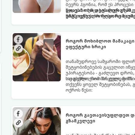
ბევრს ჰგონია, რომ ეს პროცესი
წყდება, თუმცა სინამდვილეში
გთავაზობთ დეტალურ გზამკვ
მომწიფების პროცესი, რომელი
უმტკივნეულო როგორც ბავშვი
მოითხოვს.
როგორ მოხიბლოთ მამაკაცი
ეფექტური ხრიკი
თანამედროვე სამყაროში ფლი
შეტყობინებების გაცვლით იწყებ
უპირატესობა - გაძლევთ დროს
საიდუმლოებით მოცული, მიმზი
თუ გსურთ, რომ მან ტელეფონ
თქვენს ყოველ შეტყობინებას, 
ოქროს წესი:
როგორ გავთავისუფლდეთ და
გზამკვლევი