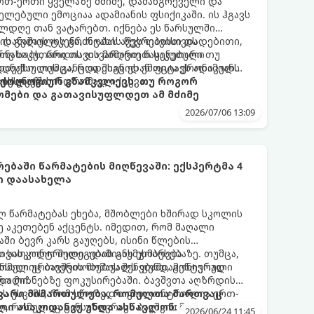
 ერთ-ერთი ყველაზე მძიმე, დამანგრეველი და
ლებული ემოციაა ადამიანის ფსიქიკაში. ის ჰგავს
ლდღე თან ვატარებთ. იქნება ეს წარსულში
ის გულის ტკენა, ოჯახის წევრებისთვის
 დანაშაულის გრძნობას აქვს თავისი დადებითი,
თუ საკუთარი თავის მიმართ წაყენებული
რნახობს, როდის დავარღვიეთ საკუთარი თუ
ანაშაულის განცდა შიგნიდან ფიტავს ადამიანს
დექსი. თუმცა, როდესაც ეს ემოცია ქრონიკულ
ის უნარს.
ტოქსიკურ სინდრომად იქცევა.
იქოლოგიურ გზამკვლევს, თუ როგორ
მები და გათავისუფლდეთ ამ მძიმე
2026/07/06 13:09
ებაში წარმატების მიღწევაში: ექსპერტმა 4
ი დაასახელა
ლ წარმატებას ეხება, მშობლები ხშირად სკოლის
ე აკეთებენ აქცენტს. იმედით, რომ მაღალი
ში ბევრ კარს გაუღებს, ისინი წლების
ს სასკოლო შედეგების გაუმჯობესებაზე. თუმცა,
 თვითკონტროლი ადამიანს ეხმარება
რომელიც ბავშვის მომავალს ფუნდამენტურად
ნსაღი ურთიერთობების შენებაში, გონივრული
ტროლი.
და მიზნებზე ფოკუსირებაში. ბავშვთა აღზრდის
ზს უსვამს, რომ სწორედ თვითკონტროლია ერთ-
თავარი მიმართულება, რომელთა მართვაც
, რომელიც განსაზღვრავს ბავშვის მომავალ
ლი ასაკიდანვე უნდა ასწავლონ:
2026/06/24 11:45