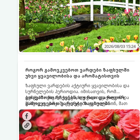
2026/08/03 15:24
როგორ გამოვკვებოთ ვარდები ზაფხულში
უხვი ყვავილობისა და არომატისთვის
ზაფხული ვარდების აქტიური ყვავილობისა და
სურნელების პერიოდია. იმისათვის, რომ
ბუჩქებმა უხვად, ხანგრძლივად იყვავილონ და
გთავაზობთ რჩევებს, თუ რით და როგორ
მსხვილი, კაშკაშა კვირტები გამოიტანონ, მათ
გამოვკვებოთ ვარდები ზაფხულში
რეგულარული და სწორი გამოკვება
საუკეთესო შედეგის მისაღწევად:
სჭირდებათ. ზაფხულის პერიოდში მცენარის
მოთხოვნილებები იცვლება, ამიტომ
მნიშვნელოვანია ვიცოდეთ, რომელი სასუქები
გამოიყენება ამ დროს.