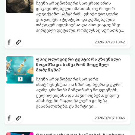
ჩვენი არაცნობიერი საოცრად არის
დაკავშირებული იმასთან, თუ როგორ
აღვიქვამთ სამყაროს. ფსიქოლოგიური
ვიზუალური ტესტები დაფუძნებულია
ოპტიკურ ილუზიებსა და ასოციაციებზე:
პირველი დეტალი, რომელსაც სურათზე
ამჩნევთ, პირდაპირ მიანიშნებს თქვენი
დახედეთ სურათს რამდენიმე წამით. რა
პიროვნების ფარულ მხარეებზე,
დაინახეთ პირველად?
2026/07/20 13:42
აზროვნების ტიპსა და გადაწყვეტილების
მიღების სტილზე.
ფსიქოლოგიური ტესტი: რა გზავნილი
მოგიმზადა სამყარომ მოცემულ
მომენტში?
ჩვენი არაცნობიერი საოცარი
ინსტრუმენტია. ის ხშირად ბევრად უფრო
ადრე გრძნობს მიმდინარე მოვლენებს,
ცვლილებებსა და საჭიროებებს, ვიდრე
ამას ჩვენი რაციონალური გონება
გააანალიზებს. ეს მარტივი
ფსიქოლოგიური ტესტი, რომელიც
დახუჭეთ თვალები, ღრმად ჩაისუნთქეთ,
ასოციაციურ აღქმაზეა დაფუძნებული,
აირჩიეთ სამი წერილიდან ის ერთი,
2026/07/07 10:46
დაგეხმარებათ გაიგოთ, თუ რა მთავარი
რომელიც ყველაზე მეტად გიზიდავთ და
გზავნილი ან რჩევა აქვს სამყაროს
წაიკითხეთ თქვენი პასუხი.
თქვენთვის ცხოვრების ამ ეტაპზე.
როგორ გავხადოთ ბავშვების ზაფხული