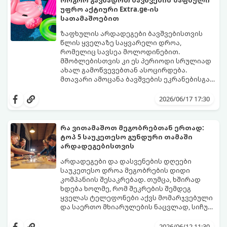
უფრო აქტიური Extra.ge-ის
სათამაშოებით
ზაფხულის არდადეგები ბავშვებისთვის
წლის ყველაზე საყვარელი დროა,
რომელიც სავსეა მოლოდინებით.
მშობლებისთვის კი ეს პერიოდი სრულიად
ახალ გამოწვევებთან ასოცირდება.
მთავარი ამოცანა ბავშვების ეკრანებისგან
მოწყვეტა და მათი ენერგიის სწორად
extra.ge
- ყველაზე დიდი ციფრული
მიმართვაა. მნიშვნელოვანია მათთვის
მარკეტფლეისი საქართველოში,
2026/06/17 17:30
ისეთი გარემოს შექმნა, სადაც დროს
გთავაზობთ პლატფორმას, რომელიც ამ
ხალისიანად და აქტიურად გაატარებენ.
პრობლემის მარტივად გადაჭრაში
ჯანსაღი რუტინა დასვენების დღეებშიც
დაგეხმარებათ. აქ ყველა ასაკისა და
რა ვითამაშოთ მეგობრებთან ერთად:
აუცილებელია.
ინტერესის მქონე ბავშვისთვის მოიძებნება
ტოპ 5 საუკეთესო გუნდური თამაში
იდეალური გასართობი საშუალება.
არდადეგებისთვის
არდადეგები და დასვენების დღეები
საუკეთესო დროა მეგობრების დიდი
კომპანიის შესაკრებად. თუმცა, ხშირად
ხდება ხოლმე, რომ შეკრების შემდეგ
ყველას ტელეფონები აქვს მომარჯვებული
და საერთო მხიარულების ნაცვლად, სიჩუმე
ისადგურებს. ამ სიტუაციიდან თავის
ინტელექტუალური, აზარტული და
დასაღწევად და ნამდვილი, ცოცხალი
იუმორით სავსე აქტივობები მეგობრებს
2026/06/12 11:30