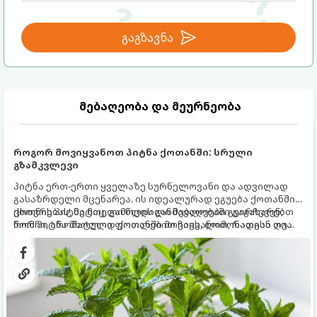
გაგზავნა
მებაღეობა და მეურნეობა
როგორ მოვიყვანოთ პიტნა ქოთანში: სრული
გზამკვლევი
პიტნა ერთ-ერთი ყველაზე სურნელოვანი და ადვილად
გასაზრდელი მცენარეა. ის იდეალურად ეგუება ქოთანში
ცხოვრებას, მეტიც, გამოცდილი მებაღეები გვირჩევენ,
ქოთნის პიტნა მთელი წლის განმავლობაში გაგახარებთ
რომ პიტნა მხოლოდ ქოთანში მოვიყვანოთ, რადგან ღია
ნორჩი, არომატული ფოთლებით ჩაის, ლიმონათისა თუ
გრუნტში (ბაღში) დარგვისას ის ფესვებით ძალიან
კერძებისთვის.
სწრაფად ვრცელდება და სხვა მცენარეებს ავიწროებს.