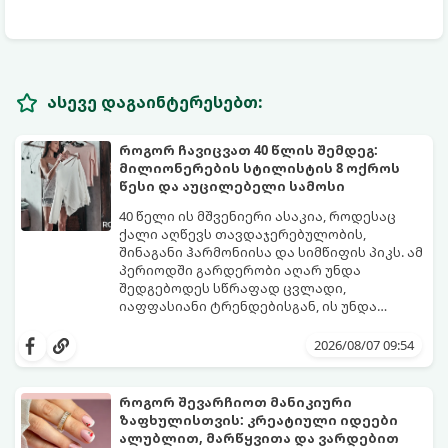
ასევე დაგაინტერესებთ:
როგორ ჩავიცვათ 40 წლის შემდეგ:
მილიონერების სტილისტის 8 ოქროს
წესი და აუცილებელი სამოსი
40 წელი ის მშვენიერი ასაკია, როდესაც
ქალი აღწევს თავდაჯერებულობის,
შინაგანი ჰარმონიისა და სიმწიფის პიკს. ამ
პერიოდში გარდერობი აღარ უნდა
შედგებოდეს სწრაფად ცვლადი,
იაფფასიანი ტრენდებისგან, ის უნდა
უსვამდეს ხაზს ელეგანტურობას, სტატუსსა
ცნობილმა ჰოლივუდელმა სტილისტმა,
და ინდივიდუალურობას.
რომელიც მილიონერებსა და
2026/08/07 09:54
ვარსკვლავებს ამშვენებს, დაასახელა ის
საბაზისო ნივთები და წესები, რომლებიც 40
წელს გადაცილებული თითოეული
როგორ შევარჩიოთ მანიკიური
ქალბატონის გარდერობში უნდა იყოს:
ზაფხულისთვის: კრეატიული იდეები
ალუბლით, მარწყვითა და ვარდებით