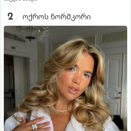
ოქროს ნორმკორი