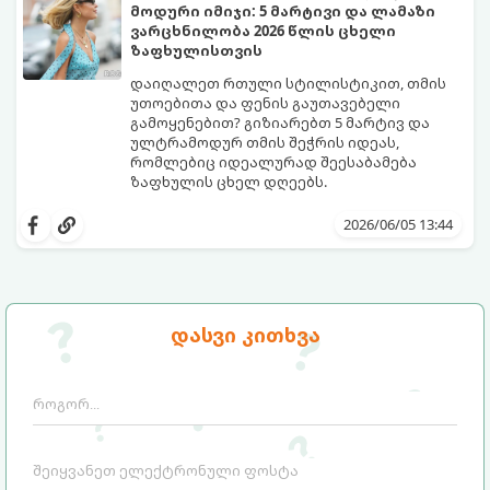
რომელი საცურაო კოსტიუმები იქნება 2026
მოდური იმიჯი: 5 მარტივი და ლამაზი
წლის ზაფხულის მთავარი ჰიტი:
ვარცხნილობა 2026 წლის ცხელი
ზაფხულისთვის
დაიღალეთ რთული სტილისტიკით, თმის
უთოებითა და ფენის გაუთავებელი
გამოყენებით? გიზიარებთ 5 მარტივ და
ულტრამოდურ თმის შეჭრის იდეას,
რომლებიც იდეალურად შეესაბამება
ზაფხულის ცხელ დღეებს.
როდესაც თერმომეტრის ხაზი 30 გრადუსს
სცდება, ხოლო ჰაერის ტენიანობა პიკს
2026/06/05 13:44
აღწევს, თმის რთული ვარცხნილობები
ნამდვილ წამებად იქცევა. ზაფხული არ
არის იმის დრო, რომ 45 წუთი დახარჯოთ
თმის დახვევაზე, ფენთან ბრძოლაში
ოფლით და მერე მთელი დღე შუბლზე
წარმოგიდგენთ 5 მოდურ იდეას, რომლებიც
დასვი კითხვა
მიწებებულ წინამოს ეჩხუბოთ.
ზაფხულში მაქსიმალურ კომფორტსა და
გრილ განწყობას შეგინარჩუნებთ: