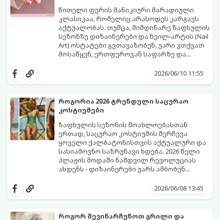
წითელი ფერის მანიკიური მარადიული
კლასიკაა, რომელიც არასოდეს კარგავს
აქტუალობას. თუმცა, მიმდინარე ზაფხულის
სეზონზე დიზაინერები და ნეილ-არტის (Nail
Art) ოსტატები გვთავაზობენ, უარი ვთქვათ
მოსაწყენ, ერთფეროვან საფარზე და
ფრჩხილებს ნამდვილი საზაფხულო,
წითელი ფერის სხვადასხვა ტონალობა -
წვნიანი და რომანტიკული განწყობა
კლასიკური ალისფერიდან დაწყებული,
2026/06/10 11:55
მივცეთ.
მუქი შინდისფერით დასრულებული
იდეალური ბაზაა ნათელი და თამამი
ექსპერიმენტებისთვის. გაიგეთ, რომელი
როგორია 2026 ტრენდული საცურაო
სამი მთავარი პრინტი იქნება ივნისის
კოსტიუმები
ყველაზე ცხელი ტრენდი ფრჩხილების
მოდაში:
ზაფხულის სეზონის მოახლოებასთან
ერთად, საცურაო კოსტიუმის შერჩევა
ყოველი ქალბატონისთვის აქტუალური და
სასიამოვნო საზრუნავი ხდება. 2026 წელი
პლაჟის მოდაში ნამდვილ რევოლუციას
ახდენს - დიზაინერები უარს ამბობენ
მოსაწყენ, სტანდარტულ ფორმებზე და
წლევანდელი ტენდენციები საშუალებას
აქცენტს აკეთებენ კომფორტის,
გაძლევთ იყოთ მაქსიმალურად თამამი,
2026/06/08 13:45
ფუტურიზმისა და რეტრო სტილის
გამოხატოთ თქვენი ინდივიდუალურობა და
იდეალურ სინთეზზე.
ამავდროულად თავი სრულიად
კომფორტულად იგრძნოთ. გაიგეთ,
როგორ შევინარჩუნოთ გრილი და