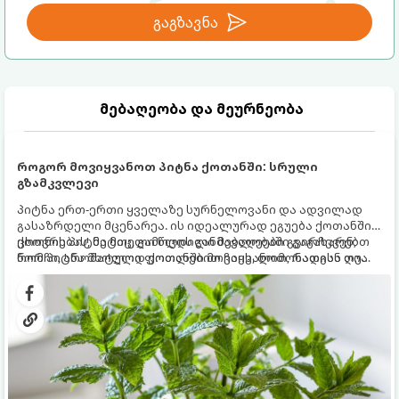
გაგზავნა
მებაღეობა და მეურნეობა
როგორ მოვიყვანოთ პიტნა ქოთანში: სრული
გზამკვლევი
პიტნა ერთ-ერთი ყველაზე სურნელოვანი და ადვილად
გასაზრდელი მცენარეა. ის იდეალურად ეგუება ქოთანში
ცხოვრებას, მეტიც, გამოცდილი მებაღეები გვირჩევენ,
ქოთნის პიტნა მთელი წლის განმავლობაში გაგახარებთ
რომ პიტნა მხოლოდ ქოთანში მოვიყვანოთ, რადგან ღია
ნორჩი, არომატული ფოთლებით ჩაის, ლიმონათისა თუ
გრუნტში (ბაღში) დარგვისას ის ფესვებით ძალიან
კერძებისთვის.
სწრაფად ვრცელდება და სხვა მცენარეებს ავიწროებს.