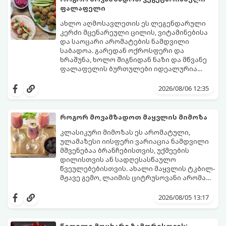
ფალაფელი
ახლო აღმოსავლეთის ეს ლეგენდარული
კერძი მცენარეული ცილის, ვიტამინებისა
და საოცარი არომატების ნამდვილი
საბადოა. გარედან ოქროსფერი და
ხრაშუნა, ხოლო შიგნიდან ნაზი და მწვანე
ფალაფელის ბურთულები იდეალურია
პიტაში (არაბულ პურში) ჩასადებად,
ამ რეცეპტის მთავარი საიდუმლო იმაში
სალათებთან ერთად ან ტახინის (სესამის)
მდგომარეობს, რომ გამოიყენება
2026/08/06 12:35
სოუსთან მირთმევისთვის.
გამომშრალი და ჩამბალი მუხუდო და არა
დაკონსერვებული, რათა ბურთულებმა
შეწვისას ფორმა იდეალურად შეინარჩუნოს
როგორ მოვამზადოთ მაყვლის მიმოზა
და არ დაიშალოს.
მომზადების დრო: 20 წუთი (დამატებით
კლასიკური მიმოზას ეს არომატული,
მუხუდოს ჩალბობის დრო: 12-24 საათი)
ულამაზესი იისფერი ვარიაცია ნამდვილი
შეწვის დრო: 10–15 წუთი ულუფა: 20–24 ცალი
მშვენებაა ბრანჩებისთვის, უქმეების
ბურთულა (4–6 პორცია)
დილისთვის ან სადღესასწაულო
წვეულებებისთვის. ახალი მაყვლის ტკბილ-
მჟავე გემო, ლაიმის ციტრუსოვანი არომატი
და ცქრიალა ღვინის ბუშტუკები ქმნის
ეს სასმელი მზადდება სულ რაღაც 10 წუთში
საოცრად დახვეწილ და მაგრილებელ
და მის მომზადებას მინიმალური
2026/08/05 13:17
კოქტეილს.
ინგრედიენტები სჭირდება.
მომზადების დრო: 10 წუთი ულუფა: 4–6
პორცია