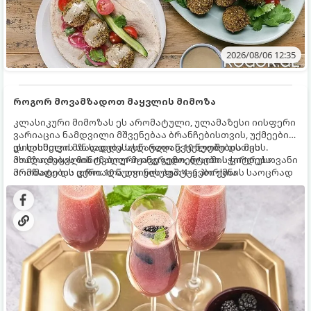
2026/08/06 12:35
როგორ მოვამზადოთ მაყვლის მიმოზა
კლასიკური მიმოზას ეს არომატული, ულამაზესი იისფერი
ვარიაცია ნამდვილი მშვენებაა ბრანჩებისთვის, უქმეების
დილისთვის ან სადღესასწაულო წვეულებებისთვის.
ეს სასმელი მზადდება სულ რაღაც 10 წუთში და მის
ახალი მაყვლის ტკბილ-მჟავე გემო, ლაიმის ციტრუსოვანი
მომზადებას მინიმალური ინგრედიენტები სჭირდება.
არომატი და ცქრიალა ღვინის ბუშტუკები ქმნის საოცრად
მომზადების დრო: 10 წუთი ულუფა: 4–6 პორცია
დახვეწილ და მაგრილებელ კოქტეილს.