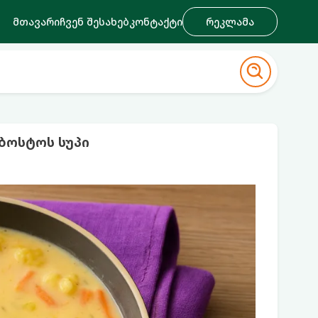
მთავარი
ჩვენ შესახებ
კონტაქტი
რეკლამა
ბოსტოს სუპი