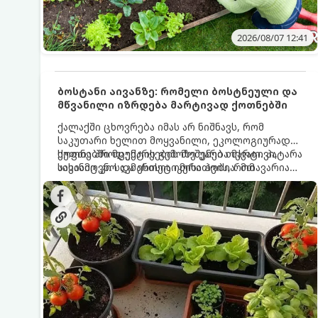
2026/08/07 12:41
ბოსტანი აივანზე: რომელი ბოსტნეული და
მწვანილი იზრდება მარტივად ქოთნებში
ქალაქში ცხოვრება იმას არ ნიშნავს, რომ
საკუთარი ხელით მოყვანილი, ეკოლოგიურად
სუფთა პროდუქტის გემოზე უარი თქვათ. პატარა
ქოთნებში მცენარეების მოშენება მარტივი,
აივანიც კი საკმარისია იმისათვის, რომ
სასიამოვნო და ესთეტიკური ჰობია. მთავარია
მოიწყოთ მინი-ბოსტანი, საიდანაც
იცოდეთ, რომელი კულტურები ეგუებიან
ყოველდღიურად ახალ, არომატულ მწვანილსა
ქოთნის პირობებს ყველაზე კარგად და როგორ
და ბოსტნეულს მოკრეფთ.
მოუაროთ მათ სწორად.