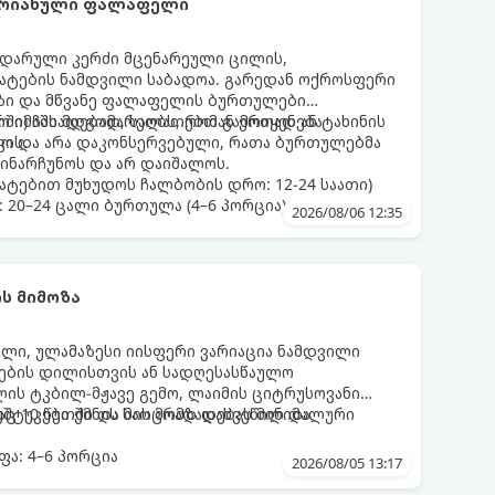
არიანული ფალაფელი
დარული კერძი მცენარეული ცილის,
მატების ნამდვილი საბადოა. გარედან ოქროსფერი
აზი და მწვანე ფალაფელის ბურთულები
რში) ჩასადებად, სალათებთან ერთად ან ტახინის
ო იმაში მდგომარეობს, რომ გამოიყენება
ვის.
დო და არა დაკონსერვებული, რათა ბურთულებმა
ინარჩუნოს და არ დაიშალოს.
ატებით მუხუდოს ჩალბობის დრო: 12-24 საათი)
: 20–24 ცალი ბურთულა (4–6 პორცია)
2026/08/06 12:35
ს მიმოზა
ული, ულამაზესი იისფერი ვარიაცია ნამდვილი
მეების დილისთვის ან სადღესასწაულო
ლის ტკბილ-მჟავე გემო, ლაიმის ციტრუსოვანი
უშტუკები ქმნის საოცრად დახვეწილ და
ც 10 წუთში და მის მომზადებას მინიმალური
ა: 4–6 პორცია
2026/08/05 13:17