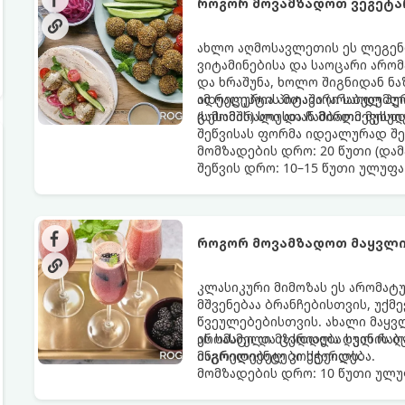
როგორ მოვამზადოთ ვეგეტ
ახლო აღმოსავლეთის ეს ლეგენ
ვიტამინებისა და საოცარი არო
და ხრაშუნა, ხოლო შიგნიდან ნ
იდეალურია პიტაში (არაბულ პუ
ამ რეცეპტის მთავარი საიდუმლ
(სესამის) სოუსთან მირთმევისთ
გამომშრალი და ჩამბალი მუხუ
შეწვისას ფორმა იდეალურად შე
მომზადების დრო: 20 წუთი (დამ
შეწვის დრო: 10–15 წუთი ულუფა
როგორ მოვამზადოთ მაყვლი
კლასიკური მიმოზას ეს არომატ
მშვენებაა ბრანჩებისთვის, უქ
წვეულებებისთვის. ახალი მაყვ
არომატი და ცქრიალა ღვინის ბ
ეს სასმელი მზადდება სულ რაღა
მაგრილებელ კოქტეილს.
ინგრედიენტები სჭირდება.
მომზადების დრო: 10 წუთი ულუფ