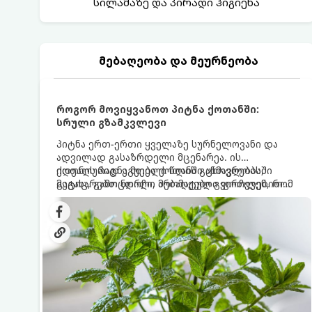
სილამაზე და პირადი ჰიგიენა
მებაღეობა და მეურნეობა
როგორ მოვიყვანოთ პიტნა ქოთანში:
სრული გზამკვლევი
პიტნა ერთ-ერთი ყველაზე სურნელოვანი და
ადვილად გასაზრდელი მცენარეა. ის
იდეალურად ეგუება ქოთანში ცხოვრებას,
ქოთნის პიტნა მთელი წლის განმავლობაში
მეტიც, გამოცდილი მებაღეები გვირჩევენ, რომ
გაგახარებთ ნორჩი, არომატული ფოთლებით
პიტნა მხოლოდ ქოთანში მოვიყვანოთ, რადგან
ჩაის, ლიმონათისა თუ კერძებისთვის.
ღია გრუნტში (ბაღში) დარგვისას ის ფესვებით
ძალიან სწრაფად ვრცელდება და სხვა
მცენარეებს ავიწროებს.