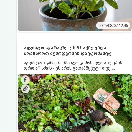
2026/08/07 12:46
აგვისტო აგარაკზე: ეს 5 საქმე უნდა
მოასწროთ შემოდგომის დადგომამდე
აგვისტო აგარაკზე მხოლოდ მოსავლის აღების
დრო არ არის - ეს არის გადამწყვეტი თვე,
როდესაც საფუძველი ეყრება მომავალი წლის
მოსავალს და ბაღი მზადდება შემოდგომა-
ზამთრის სეზონისთვის. იმისათვის, რომ
ნიადაგმა ენერგია აღიდგინოს, ხოლო
მცენარეებმა ზამთარს გაუძლონ, აგვისტოს
ბოლომდე 5 მნიშვნელოვანი საქმის გაკეთება
უნდა მოასწროთ: