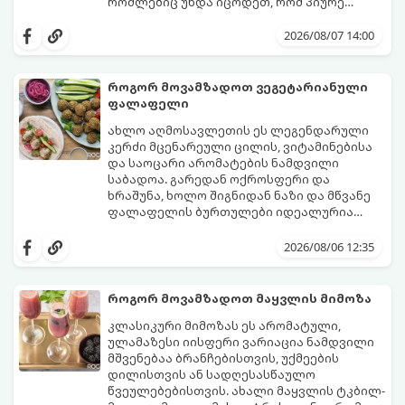
რომლებიც უნდა იცოდეთ, რომ პიურე
იდეალურად გემრიელი გამოვიდეს.
2026/08/07 14:00
როგორ მოვამზადოთ ვეგეტარიანული
ფალაფელი
ახლო აღმოსავლეთის ეს ლეგენდარული
კერძი მცენარეული ცილის, ვიტამინებისა
და საოცარი არომატების ნამდვილი
საბადოა. გარედან ოქროსფერი და
ხრაშუნა, ხოლო შიგნიდან ნაზი და მწვანე
ფალაფელის ბურთულები იდეალურია
პიტაში (არაბულ პურში) ჩასადებად,
ამ რეცეპტის მთავარი საიდუმლო იმაში
სალათებთან ერთად ან ტახინის (სესამის)
მდგომარეობს, რომ გამოიყენება
2026/08/06 12:35
სოუსთან მირთმევისთვის.
გამომშრალი და ჩამბალი მუხუდო და არა
დაკონსერვებული, რათა ბურთულებმა
შეწვისას ფორმა იდეალურად შეინარჩუნოს
როგორ მოვამზადოთ მაყვლის მიმოზა
და არ დაიშალოს.
მომზადების დრო: 20 წუთი (დამატებით
კლასიკური მიმოზას ეს არომატული,
მუხუდოს ჩალბობის დრო: 12-24 საათი)
ულამაზესი იისფერი ვარიაცია ნამდვილი
შეწვის დრო: 10–15 წუთი ულუფა: 20–24 ცალი
მშვენებაა ბრანჩებისთვის, უქმეების
ბურთულა (4–6 პორცია)
დილისთვის ან სადღესასწაულო
წვეულებებისთვის. ახალი მაყვლის ტკბილ-