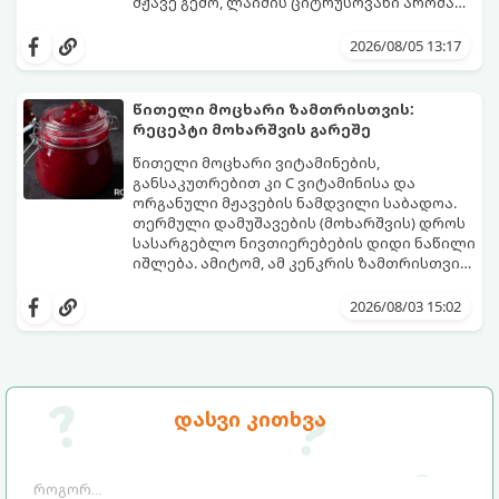
მჟავე გემო, ლაიმის ციტრუსოვანი არომატი
და ცქრიალა ღვინის ბუშტუკები ქმნის
ეს სასმელი მზადდება სულ რაღაც 10 წუთში
საოცრად დახვეწილ და მაგრილებელ
და მის მომზადებას მინიმალური
2026/08/05 13:17
კოქტეილს.
ინგრედიენტები სჭირდება.
მომზადების დრო: 10 წუთი ულუფა: 4–6
პორცია
წითელი მოცხარი ზამთრისთვის:
რეცეპტი მოხარშვის გარეშე
წითელი მოცხარი ვიტამინების,
განსაკუთრებით კი C ვიტამინისა და
ორგანული მჟავების ნამდვილი საბადოა.
თერმული დამუშავების (მოხარშვის) დროს
სასარგებლო ნივთიერებების დიდი ნაწილი
იშლება. ამიტომ, ამ კენკრის ზამთრისთვის
შესანახად საუკეთესო გზა „ცოცხალი ჯემის“
ეს მეთოდი ინარჩუნებს მოცხარის
მომზადებაა - მოხარშვის გარეშე.
ბუნებრივ, კაშკაშა გემოს, არომატს და
2026/08/03 15:02
ყველა სასარგებლო თვისებას.
დასვი კითხვა