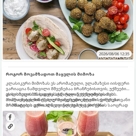
2026/08/06 12:35
როგორ მოვამზადოთ მაყვლის მიმოზა
კლასიკური მიმოზას ეს არომატული, ულამაზესი იისფერი
ვარიაცია ნამდვილი მშვენებაა ბრანჩებისთვის, უქმეების
დილისთვის ან სადღესასწაულო წვეულებებისთვის.
ეს სასმელი მზადდება სულ რაღაც 10 წუთში და მის
ახალი მაყვლის ტკბილ-მჟავე გემო, ლაიმის ციტრუსოვანი
მომზადებას მინიმალური ინგრედიენტები სჭირდება.
არომატი და ცქრიალა ღვინის ბუშტუკები ქმნის საოცრად
მომზადების დრო: 10 წუთი ულუფა: 4–6 პორცია
დახვეწილ და მაგრილებელ კოქტეილს.