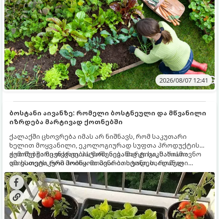
2026/08/07 12:41
ბოსტანი აივანზე: რომელი ბოსტნეული და მწვანილი
იზრდება მარტივად ქოთნებში
ქალაქში ცხოვრება იმას არ ნიშნავს, რომ საკუთარი
ხელით მოყვანილი, ეკოლოგიურად სუფთა პროდუქტის
გემოზე უარი თქვათ. პატარა აივანიც კი საკმარისია
ქოთნებში მცენარეების მოშენება მარტივი, სასიამოვნო
იმისათვის, რომ მოიწყოთ მინი-ბოსტანი, საიდანაც
და ესთეტიკური ჰობია. მთავარია იცოდეთ, რომელი
ყოველდღიურად ახალ, არომატულ მწვანილსა და
კულტურები ეგუებიან ქოთნის პირობებს ყველაზე კარგად
ბოსტნეულს მოკრეფთ.
და როგორ მოუაროთ მათ სწორად.