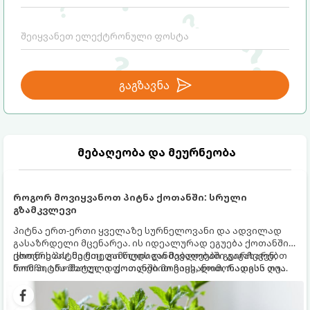
გაგზავნა
მებაღეობა და მეურნეობა
როგორ მოვიყვანოთ პიტნა ქოთანში: სრული
გზამკვლევი
პიტნა ერთ-ერთი ყველაზე სურნელოვანი და ადვილად
გასაზრდელი მცენარეა. ის იდეალურად ეგუება ქოთანში
ცხოვრებას, მეტიც, გამოცდილი მებაღეები გვირჩევენ,
ქოთნის პიტნა მთელი წლის განმავლობაში გაგახარებთ
რომ პიტნა მხოლოდ ქოთანში მოვიყვანოთ, რადგან ღია
ნორჩი, არომატული ფოთლებით ჩაის, ლიმონათისა თუ
გრუნტში (ბაღში) დარგვისას ის ფესვებით ძალიან
კერძებისთვის.
სწრაფად ვრცელდება და სხვა მცენარეებს ავიწროებს.