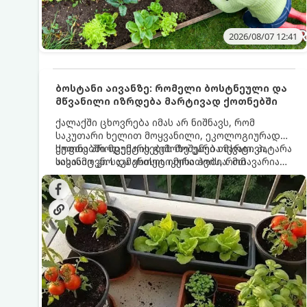
2026/08/07 12:41
ბოსტანი აივანზე: რომელი ბოსტნეული და
მწვანილი იზრდება მარტივად ქოთნებში
ქალაქში ცხოვრება იმას არ ნიშნავს, რომ
საკუთარი ხელით მოყვანილი, ეკოლოგიურად
სუფთა პროდუქტის გემოზე უარი თქვათ. პატარა
ქოთნებში მცენარეების მოშენება მარტივი,
აივანიც კი საკმარისია იმისათვის, რომ
სასიამოვნო და ესთეტიკური ჰობია. მთავარია
მოიწყოთ მინი-ბოსტანი, საიდანაც
იცოდეთ, რომელი კულტურები ეგუებიან
ყოველდღიურად ახალ, არომატულ მწვანილსა
ქოთნის პირობებს ყველაზე კარგად და როგორ
და ბოსტნეულს მოკრეფთ.
მოუაროთ მათ სწორად.