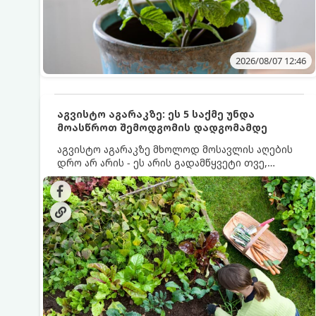
2026/08/07 12:46
აგვისტო აგარაკზე: ეს 5 საქმე უნდა
მოასწროთ შემოდგომის დადგომამდე
აგვისტო აგარაკზე მხოლოდ მოსავლის აღების
დრო არ არის - ეს არის გადამწყვეტი თვე,
როდესაც საფუძველი ეყრება მომავალი წლის
მოსავალს და ბაღი მზადდება შემოდგომა-
ზამთრის სეზონისთვის. იმისათვის, რომ
ნიადაგმა ენერგია აღიდგინოს, ხოლო
მცენარეებმა ზამთარს გაუძლონ, აგვისტოს
ბოლომდე 5 მნიშვნელოვანი საქმის გაკეთება
უნდა მოასწროთ: