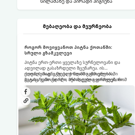
სილამაზე და პირადი ჰიგიენა
მებაღეობა და მეურნეობა
როგორ მოვიყვანოთ პიტნა ქოთანში:
სრული გზამკვლევი
პიტნა ერთ-ერთი ყველაზე სურნელოვანი და
ადვილად გასაზრდელი მცენარეა. ის
იდეალურად ეგუება ქოთანში ცხოვრებას,
ქოთნის პიტნა მთელი წლის განმავლობაში
მეტიც, გამოცდილი მებაღეები გვირჩევენ, რომ
გაგახარებთ ნორჩი, არომატული ფოთლებით
პიტნა მხოლოდ ქოთანში მოვიყვანოთ, რადგან
ჩაის, ლიმონათისა თუ კერძებისთვის.
ღია გრუნტში (ბაღში) დარგვისას ის ფესვებით
ძალიან სწრაფად ვრცელდება და სხვა
მცენარეებს ავიწროებს.