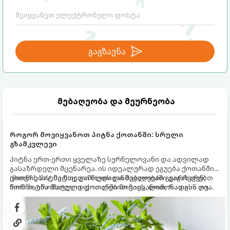
გაგზავნა
მებაღეობა და მეურნეობა
როგორ მოვიყვანოთ პიტნა ქოთანში: სრული
გზამკვლევი
პიტნა ერთ-ერთი ყველაზე სურნელოვანი და ადვილად
გასაზრდელი მცენარეა. ის იდეალურად ეგუება ქოთანში
ცხოვრებას, მეტიც, გამოცდილი მებაღეები გვირჩევენ,
ქოთნის პიტნა მთელი წლის განმავლობაში გაგახარებთ
რომ პიტნა მხოლოდ ქოთანში მოვიყვანოთ, რადგან ღია
ნორჩი, არომატული ფოთლებით ჩაის, ლიმონათისა თუ
გრუნტში (ბაღში) დარგვისას ის ფესვებით ძალიან
კერძებისთვის.
სწრაფად ვრცელდება და სხვა მცენარეებს ავიწროებს.