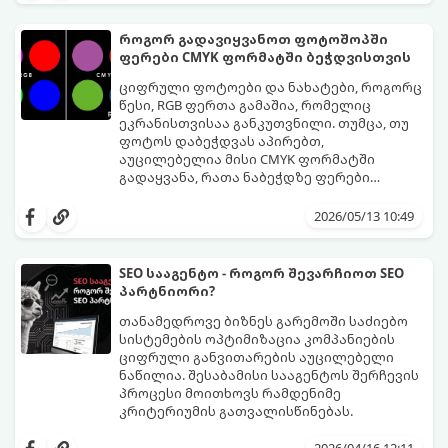
ყოველი ლარი იქ უნდა დაიხარჯოს, რაც
მინიმალურ ბიუჯეტში.
თამაშში კადრების რაოდენობას (FPS)
როგორ გადავიყვანოთ ფოტოშოპში
პირდაპირ ზრდის.
ფერები CMYK ფორმატში ბეჭდვისთვის
ციფრული ფოტოები და ნახატები, როგორც
წესი, RGB ფერთა გამაშია, რომელიც
ეკრანისთვისაა განკუთვნილი. თუმცა, თუ
ფოტოს დაბეჭდვას აპირებთ,
აუცილებელია მისი CMYK ფორმატში
გადაყვანა, რათა ნაბეჭდზე ფერები
მაქსიმალურად მიახლოებული იყოს
მიჰყევით ამ ნაბიჯ-ნაბიჯ გზამკვლევს
ორიგინალთან.
ფერების სწორად კონვერტაციისთვის:
2026/05/13 10:49
SEO სააგენტო - როგორ შევარჩიოთ SEO
პარტნიორი?
თანამედროვე ბიზნეს გარემოში საძიებო
სისტემების ოპტიმიზაცია კომპანიების
ციფრული განვითარების აუცილებელი
ნაწილია. შესაბამისი სააგენტოს შერჩევის
პროცესი მოითხოვს რამდენიმე
კრიტერიუმის გათვალისწინებას.
2026/04/16 12:11