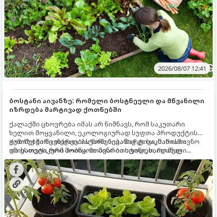
2026/08/07 12:41
ბოსტანი აივანზე: რომელი ბოსტნეული და მწვანილი
იზრდება მარტივად ქოთნებში
ქალაქში ცხოვრება იმას არ ნიშნავს, რომ საკუთარი
ხელით მოყვანილი, ეკოლოგიურად სუფთა პროდუქტის
გემოზე უარი თქვათ. პატარა აივანიც კი საკმარისია
ქოთნებში მცენარეების მოშენება მარტივი, სასიამოვნო
იმისათვის, რომ მოიწყოთ მინი-ბოსტანი, საიდანაც
და ესთეტიკური ჰობია. მთავარია იცოდეთ, რომელი
ყოველდღიურად ახალ, არომატულ მწვანილსა და
კულტურები ეგუებიან ქოთნის პირობებს ყველაზე კარგად
ბოსტნეულს მოკრეფთ.
და როგორ მოუაროთ მათ სწორად.