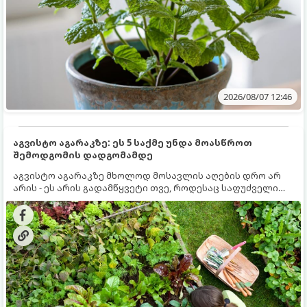
2026/08/07 12:46
აგვისტო აგარაკზე: ეს 5 საქმე უნდა მოასწროთ
შემოდგომის დადგომამდე
აგვისტო აგარაკზე მხოლოდ მოსავლის აღების დრო არ
არის - ეს არის გადამწყვეტი თვე, როდესაც საფუძველი
ეყრება მომავალი წლის მოსავალს და ბაღი მზადდება
შემოდგომა-ზამთრის სეზონისთვის. იმისათვის, რომ
ნიადაგმა ენერგია აღიდგინოს, ხოლო მცენარეებმა
ზამთარს გაუძლონ, აგვისტოს ბოლომდე 5
მნიშვნელოვანი საქმის გაკეთება უნდა მოასწროთ: