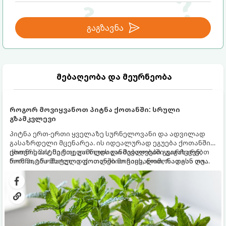
გაგზავნა
მებაღეობა და მეურნეობა
როგორ მოვიყვანოთ პიტნა ქოთანში: სრული
გზამკვლევი
პიტნა ერთ-ერთი ყველაზე სურნელოვანი და ადვილად
გასაზრდელი მცენარეა. ის იდეალურად ეგუება ქოთანში
ცხოვრებას, მეტიც, გამოცდილი მებაღეები გვირჩევენ,
ქოთნის პიტნა მთელი წლის განმავლობაში გაგახარებთ
რომ პიტნა მხოლოდ ქოთანში მოვიყვანოთ, რადგან ღია
ნორჩი, არომატული ფოთლებით ჩაის, ლიმონათისა თუ
გრუნტში (ბაღში) დარგვისას ის ფესვებით ძალიან
კერძებისთვის.
სწრაფად ვრცელდება და სხვა მცენარეებს ავიწროებს.