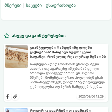
მწერები
საკვები
უსაფრთხოება
ასევე დაგაინტერესებთ:
ჭიანჭველები რამდენიმე დღეში
გაქრებიან: მარტივი ხელნაკეთი
ხაფანგი, რომელიც რეალურად მუშაობს
ზაფხულის დადგომასთან ერთად, ბევრ
სახლსა თუ აგარაკზე იწყება ნამდვილი
ბრძოლა ჭიანჭველებთან. ეს პატარა
მწერები მომენტალურად პოულობენ გზას
სამზარეულოსკენ, დახლებზე დატოვებულ
ტკბილეულსა თუ პურის ნამცეცებისკენ.
მართალია, ბაზარზე უამრავი ქიმიური
საბედნიეროდ, არსებობს ერთი ძალიან
სპრეი და შხამქიმიკატი იყიდება, თუმცა
მარტივი, უსაფრთხო და იაფი
2026/08/06 12:29
ბევრს ერიდება მათი გამოყენება
საყოფაცხოვრებო ხრიკი. სპეციალური
სამზარეულოში, განსაკუთრებით მაშინ, თუ
ხელნაკეთი ხაფანგის საშუალებით,
სახლში პატარა ბავშვები ან შინაური
ჭიანჭველების მთელ კოლონიას სულ
როგორ გადაარჩინოთ ადამიანი