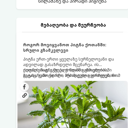
სილამაზე და პირადი ჰიგიენა
მებაღეობა და მეურნეობა
როგორ მოვიყვანოთ პიტნა ქოთანში:
სრული გზამკვლევი
პიტნა ერთ-ერთი ყველაზე სურნელოვანი და
ადვილად გასაზრდელი მცენარეა. ის
იდეალურად ეგუება ქოთანში ცხოვრებას,
ქოთნის პიტნა მთელი წლის განმავლობაში
მეტიც, გამოცდილი მებაღეები გვირჩევენ, რომ
გაგახარებთ ნორჩი, არომატული ფოთლებით
პიტნა მხოლოდ ქოთანში მოვიყვანოთ, რადგან
ჩაის, ლიმონათისა თუ კერძებისთვის.
ღია გრუნტში (ბაღში) დარგვისას ის ფესვებით
ძალიან სწრაფად ვრცელდება და სხვა
მცენარეებს ავიწროებს.