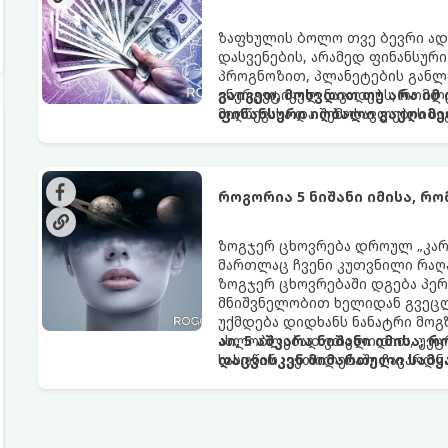
ზაფხულის ბოლო თვე ბევრი ად
დასვენების, არამედ ფინანსურ
პროგნოზით, პლანეტების განლა
ენერგეტიკულ ნაკადებს, რომლე
გაიგეთ, მოხვდით თუ არა იმ
მიღწევასა და შემოსავლების ს
ფინანსური იღბალი გაუღიმე
როგორია 5 ნიშანი იმისა, რ
ზოგჯერ ცხოვრება დროულ „კარა
მართლაც ჩვენი კუთვნილი რაღ
ზოგჯერ ცხოვრებაში დგება პე
მნიშვნელობით ხელიდან გვეცლე
უქმდება დიდხანს ნანატრი მოგ
ახლობლებად ვთვლიდით, უეცრა
აი, 5 აშკარა ნიშანი იმისა, 
სასოწარკვეთილებაში ჩავარდნა
დაცვისკენ მიმართული სამყ
ფენომენი ხშირად სხვანაირად გ
არაცნობიერის) ფარული დამცავ
მაგრამ ჯერ კიდევ უხილავი სა