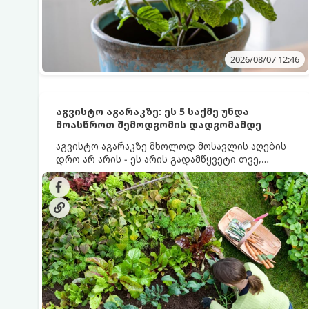
2026/08/07 12:46
აგვისტო აგარაკზე: ეს 5 საქმე უნდა
მოასწროთ შემოდგომის დადგომამდე
აგვისტო აგარაკზე მხოლოდ მოსავლის აღების
დრო არ არის - ეს არის გადამწყვეტი თვე,
როდესაც საფუძველი ეყრება მომავალი წლის
მოსავალს და ბაღი მზადდება შემოდგომა-
ზამთრის სეზონისთვის. იმისათვის, რომ
ნიადაგმა ენერგია აღიდგინოს, ხოლო
მცენარეებმა ზამთარს გაუძლონ, აგვისტოს
ბოლომდე 5 მნიშვნელოვანი საქმის გაკეთება
უნდა მოასწროთ: