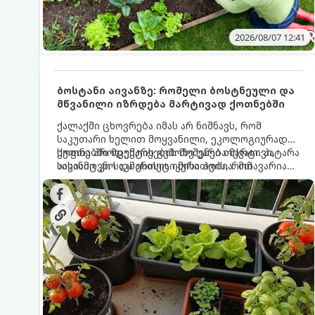
2026/08/07 12:41
ბოსტანი აივანზე: რომელი ბოსტნეული და
მწვანილი იზრდება მარტივად ქოთნებში
ქალაქში ცხოვრება იმას არ ნიშნავს, რომ
საკუთარი ხელით მოყვანილი, ეკოლოგიურად
სუფთა პროდუქტის გემოზე უარი თქვათ. პატარა
ქოთნებში მცენარეების მოშენება მარტივი,
აივანიც კი საკმარისია იმისათვის, რომ
სასიამოვნო და ესთეტიკური ჰობია. მთავარია
მოიწყოთ მინი-ბოსტანი, საიდანაც
იცოდეთ, რომელი კულტურები ეგუებიან
ყოველდღიურად ახალ, არომატულ მწვანილსა
ქოთნის პირობებს ყველაზე კარგად და როგორ
და ბოსტნეულს მოკრეფთ.
მოუაროთ მათ სწორად.