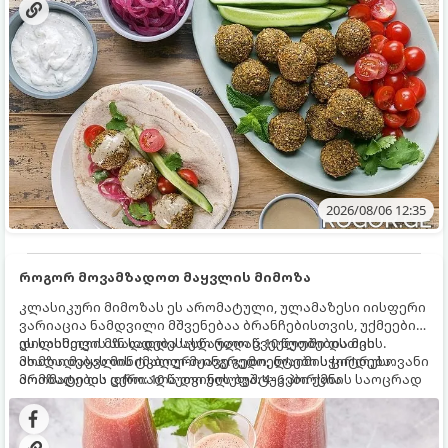
2026/08/06 12:35
როგორ მოვამზადოთ მაყვლის მიმოზა
კლასიკური მიმოზას ეს არომატული, ულამაზესი იისფერი
ვარიაცია ნამდვილი მშვენებაა ბრანჩებისთვის, უქმეების
დილისთვის ან სადღესასწაულო წვეულებებისთვის.
ეს სასმელი მზადდება სულ რაღაც 10 წუთში და მის
ახალი მაყვლის ტკბილ-მჟავე გემო, ლაიმის ციტრუსოვანი
მომზადებას მინიმალური ინგრედიენტები სჭირდება.
არომატი და ცქრიალა ღვინის ბუშტუკები ქმნის საოცრად
მომზადების დრო: 10 წუთი ულუფა: 4–6 პორცია
დახვეწილ და მაგრილებელ კოქტეილს.