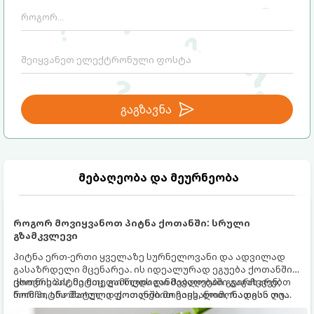
განიხილება: როგორც სამყაროს (ან ჩვენი
არაცნობიერის) ფარული დამცავი
მექანიზმების მუშაობა, რომელთაც
რეალური, მაგრამ ჯერ კიდევ უხილავი
საფრთხისგან შორს მივყავართ.
გაგზავნა
მებაღეობა და მეურნეობა
როგორ მოვიყვანოთ პიტნა ქოთანში: სრული
გზამკვლევი
პიტნა ერთ-ერთი ყველაზე სურნელოვანი და ადვილად
გასაზრდელი მცენარეა. ის იდეალურად ეგუება ქოთანში
ცხოვრებას, მეტიც, გამოცდილი მებაღეები გვირჩევენ,
ქოთნის პიტნა მთელი წლის განმავლობაში გაგახარებთ
რომ პიტნა მხოლოდ ქოთანში მოვიყვანოთ, რადგან ღია
ნორჩი, არომატული ფოთლებით ჩაის, ლიმონათისა თუ
გრუნტში (ბაღში) დარგვისას ის ფესვებით ძალიან
კერძებისთვის.