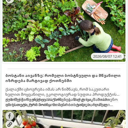
მნიშვნელოვანი საქმის გაკეთება უნდა მოასწროთ:
2026/08/07 12:41
ბოსტანი აივანზე: რომელი ბოსტნეული და მწვანილი
იზრდება მარტივად ქოთნებში
ქალაქში ცხოვრება იმას არ ნიშნავს, რომ საკუთარი
ხელით მოყვანილი, ეკოლოგიურად სუფთა პროდუქტის
გემოზე უარი თქვათ. პატარა აივანიც კი საკმარისია
ქოთნებში მცენარეების მოშენება მარტივი, სასიამოვნო
იმისათვის, რომ მოიწყოთ მინი-ბოსტანი, საიდანაც
და ესთეტიკური ჰობია. მთავარია იცოდეთ, რომელი
ყოველდღიურად ახალ, არომატულ მწვანილსა და
კულტურები ეგუებიან ქოთნის პირობებს ყველაზე კარგად
ბოსტნეულს მოკრეფთ.
და როგორ მოუაროთ მათ სწორად.