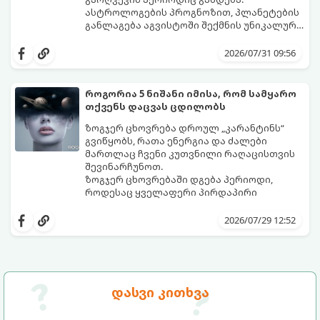
ასტროლოგების პროგნოზით, პლანეტების
განლაგება აგვისტოში შექმნის უნიკალურ
ენერგეტიკულ ნაკადებს, რომლებიც
გაიგეთ, მოხვდით თუ არა იმ იღბლიანთა
ზოდიაქოს 4 ნიშანს ფინანსური წარმატების
შორის, ვისაც აგვისტოში ფინანსური
2026/07/31 09:56
მიღწევასა და შემოსავლების
იღბალი გაუღიმებს:
საგრძნობლად გაზრდაში დაეხმარება.
როგორია 5 ნიშანი იმისა, რომ სამყარო
თქვენს დაცვას ცდილობს
ზოგჯერ ცხოვრება დროულ „კარანტინს“
გვიწყობს, რათა ენერგია და ძალები
მართლაც ჩვენი კუთვნილი რაღაცისთვის
შევინარჩუნოთ.
ზოგჯერ ცხოვრებაში დგება პერიოდი,
როდესაც ყველაფერი პირდაპირი
მნიშვნელობით ხელიდან გვეცლება:
იშლება მნიშვნელოვანი გარიგებები,
2026/07/29 12:52
უქმდება დიდხანს ნანატრი მოგზაურობები,
ხოლო ადამიანები, რომლებსაც
ახლობლებად ვთვლიდით, უეცრად მიდიან.
აი, 5 აშკარა ნიშანი იმისა, რომ
ასეთ მომენტებში ადვილია
მომხდარი მარცხი სასჯელი კი არა,
სასოწარკვეთილებაში ჩავარდნა. თუმცა
თქვენი დაცვისკენ მიმართული
დასვი კითხვა
ეზოთერიკასა და ფსიქოლოგიაში ეს
სამყაროს მცდელობაა:
ფენომენი ხშირად სხვანაირად