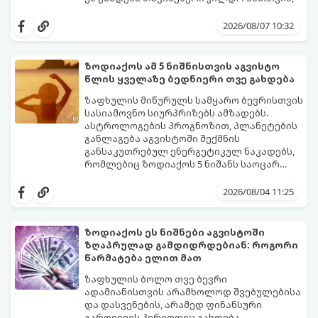
ვინც დიდხანს შრომობდა, მოთმინებას
იჩენდა და სირთულეების მიუხედავად წინ
2026/08/07 10:32
სვლას განაგრძობდა. ბევრი მიეჩვია
სტაბილურობისთვის ბრძოლას,
სურვილების გადადებასა და ხარჯების
ზოდიაქოს ამ 5 ნიშნისთვის აგვისტო
მკაცრ კონტროლს. თუმცა, ახლა სიტუაცია
პრობლემები, რომლებიც უსასრულო
წლის ყველაზე ბედნიერი თვე გახდება
თანდათან შეიცვლება.
გეგონათ, უკან დაიხევს, ამასთან ერთად კი
გაჩნდება მეტი ნდობა მომავლის მიმართ.
ზაფხულის მიწურულს სამყარო ბევრისთვის
რთული პერიოდის შემდეგ ეს ნიშნები
სასიამოვნო სიურპრიზებს ამზადებს.
შეძლებენ ამოისუნთქონ და დაინახონ
ასტროლოგების პროგნოზით, პლანეტების
ახალი შესაძლებლობები.
განლაგება აგვისტოში შექმნის
განსაკუთრებულ ენერგეტიკულ ნაკადებს,
რომლებიც ზოდიაქოს 5 ნიშანს საოცარ
იღბალს, ჰარმონიასა და წარმატებას
მათთვის აგვისტო გარდამტეხი და წლის
მოუტანს.
ყველაზე ბედნიერი თვე აღმოჩნდება.
2026/08/04 11:25
გაიგეთ, მოხვდით თუ არა ამ იღბლიანთა
შორის:
ზოდიაქოს ეს ნიშნები აგვისტოში
ზღაპრულად გამდიდრდებიან: როგორი
წარმატება ელით მათ
ზაფხულის ბოლო თვე ბევრი
ადამიანისთვის არამხოლოდ შვებულებისა
და დასვენების, არამედ ფინანსური
გარღვევის პერიოდიც გახდება.