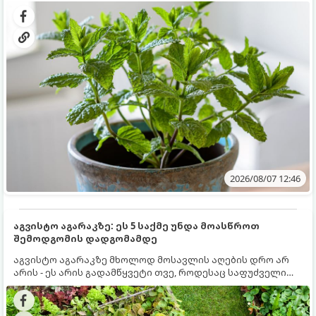
გრუნტში (ბაღში) დარგვისას ის ფესვებით ძალიან
კერძებისთვის.
სწრაფად ვრცელდება და სხვა მცენარეებს ავიწროებს.
2026/08/07 12:46
აგვისტო აგარაკზე: ეს 5 საქმე უნდა მოასწროთ
შემოდგომის დადგომამდე
აგვისტო აგარაკზე მხოლოდ მოსავლის აღების დრო არ
არის - ეს არის გადამწყვეტი თვე, როდესაც საფუძველი
ეყრება მომავალი წლის მოსავალს და ბაღი მზადდება
შემოდგომა-ზამთრის სეზონისთვის. იმისათვის, რომ
ნიადაგმა ენერგია აღიდგინოს, ხოლო მცენარეებმა