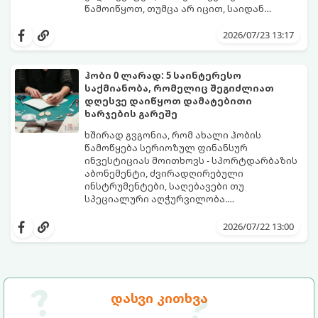
წამოიწყოთ, თუმცა არ იცით, საიდან
დაიწყოთ და რა აღჭურვილობა შეიძინოთ,
ეს ამომწურავი გზამკვლევი სწორედ
2026/07/23 13:17
თქვენთვისაა.
ჰობი 0 ლარად: 5 საინტერესო
საქმიანობა, რომელიც შეგიძლიათ
დღესვე დაიწყოთ დამატებითი
ხარჯების გარეშე
ხშირად გვგონია, რომ ახალი ჰობის
წამოწყება სერიოზულ ფინანსურ
ინვესტიციას მოითხოვს - სპორტდარბაზის
აბონემენტი, ძვირადღირებული
ინსტრუმენტები, საღებავები თუ
სპეციალური აღჭურვილობა.
სინამდვილეში, უამრავი საინტერესო,
ყველაფერი, რაც გჭირდებათ, უკვე გაქვთ
შემოქმედებითი და სასარგებლო
ხელთ: ინტერნეტი, სმარტფონი, ფურცელი
2026/07/22 13:00
საქმიანობა არსებობს, რომლებსაც
და მონდომება!
ნულოვანი ბიუჯეტით, პირდაპირ სახლში,
გთავაზობთ 5 საინტერესო ჰობის,
დღესვე შეგიძლიათ შეუდგეთ.
რომლებიც სრულიად უფასოა და
თანაბრად ავითარებს გონებასა და
შემოქმედებით უნარებს.
დასვი კითხვა