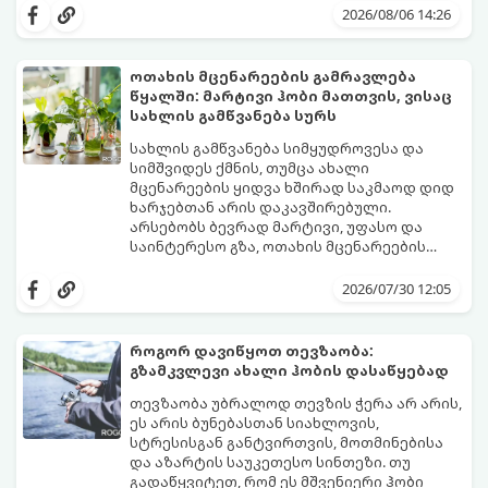
გაჭიმულ და ნერვებისმომშლელ პროცესად
სიამოვნება მოგიტანოთ, გთავაზობთ
2026/08/06 14:26
იქცეს, თუ სწორ ტაქტიკას არ გამოიყენებთ.
სივრცის ორგანიზებისა და ეფექტური
აწყობის ნაცად მეთოდებს.
ოთახის მცენარეების გამრავლება
წყალში: მარტივი ჰობი მათთვის, ვისაც
სახლის გამწვანება სურს
სახლის გამწვანება სიმყუდროვესა და
სიმშვიდეს ქმნის, თუმცა ახალი
მცენარეების ყიდვა ხშირად საკმაოდ დიდ
ხარჯებთან არის დაკავშირებული.
არსებობს ბევრად მარტივი, უფასო და
საინტერესო გზა, ოთახის მცენარეების
გამრავლება წყალში (ჰიდროპონიკური
ეს მეთოდი იდეალურია დამწყები
დაფესვიანება).
მებაღეებისთვისაც კი, რადგან პროცესი
2026/07/30 12:05
უმარტივესი, თვალსაჩინო და საიმედოა -
გამჭვირვალე ჭურჭელში თვალს ადევნებთ,
როგორ იზრდება ახალი ფესვები
როგორ დავიწყოთ თევზაობა:
ყოველდღიურად.
გზამკვლევი ახალი ჰობის დასაწყებად
თევზაობა უბრალოდ თევზის ჭერა არ არის,
ეს არის ბუნებასთან სიახლოვის,
სტრესისგან განტვირთვის, მოთმინებისა
და აზარტის საუკეთესო სინთეზი. თუ
გადაწყვიტეთ, რომ ეს მშვენიერი ჰობი