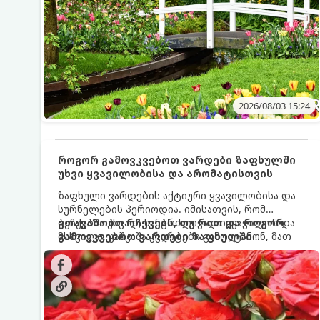
2026/08/03 15:24
როგორ გამოვკვებოთ ვარდები ზაფხულში
უხვი ყვავილობისა და არომატისთვის
ზაფხული ვარდების აქტიური ყვავილობისა და
სურნელების პერიოდია. იმისათვის, რომ
ბუჩქებმა უხვად, ხანგრძლივად იყვავილონ და
გთავაზობთ რჩევებს, თუ რით და როგორ
მსხვილი, კაშკაშა კვირტები გამოიტანონ, მათ
გამოვკვებოთ ვარდები ზაფხულში
რეგულარული და სწორი გამოკვება
საუკეთესო შედეგის მისაღწევად:
სჭირდებათ. ზაფხულის პერიოდში მცენარის
მოთხოვნილებები იცვლება, ამიტომ
მნიშვნელოვანია ვიცოდეთ, რომელი სასუქები
გამოიყენება ამ დროს.