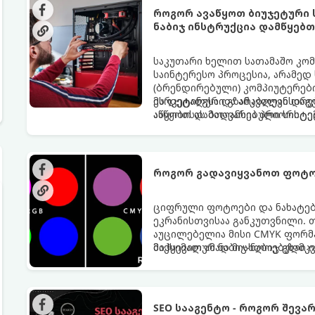
როგორ ავაწყოთ ბიუჯეტური სა
ნაბიჯ ინსტრუქცია დამწყებ
საკუთარი ხელით სათამაშო კომ
საინტერესო პროცესია, არამედ 
(ბრენდირებული) კომპიუტერებ
მარკეტინგსა და არაბალანსირე
ეს დეტალური გზამკვლევი დაგ
აწყობისას მთავარია პრიორიტე
ააწყოთ დაბალანსებული სისტემ
უნდა დაიხარჯოს, რაც თამაშში 
როგორ გადავიყვანოთ ფოტო
ციფრული ფოტოები და ნახატები
ეკრანისთვისაა განკუთვნილი. 
აუცილებელია მისი CMYK ფორმა
მაქსიმალურად მიახლოებული ი
მიჰყევით ამ ნაბიჯ-ნაბიჯ გზამ
SEO სააგენტო - როგორ შევა