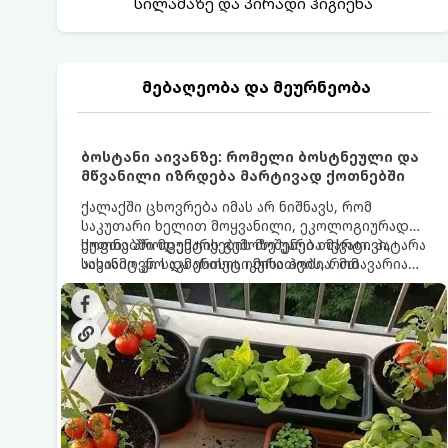
სილამაზე და პირადი ჰიგიენა
მებაღეობა და მეურნეობა
ბოსტანი აივანზე: რომელი ბოსტნეული და
მწვანილი იზრდება მარტივად ქოთნებში
ქალაქში ცხოვრება იმას არ ნიშნავს, რომ
საკუთარი ხელით მოყვანილი, ეკოლოგიურად
სუფთა პროდუქტის გემოზე უარი თქვათ. პატარა
ქოთნებში მცენარეების მოშენება მარტივი,
აივანიც კი საკმარისია იმისათვის, რომ
სასიამოვნო და ესთეტიკური ჰობია. მთავარია
მოიწყოთ მინი-ბოსტანი, საიდანაც
იცოდეთ, რომელი კულტურები ეგუებიან
ყოველდღიურად ახალ, არომატულ მწვანილსა
ქოთნის პირობებს ყველაზე კარგად და როგორ
და ბოსტნეულს მოკრეფთ.
მოუაროთ მათ სწორად.