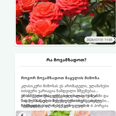
2026/07/31 11:05
რა მოვამზადოთ?
როგორ მოვამზადოთ მაყვლის მიმოზა
კლასიკური მიმოზას ეს არომატული, ულამაზესი
იისფერი ვარიაცია ნამდვილი მშვენებაა
ბრანჩებისთვის, უქმეების დილისთვის ან
ეს სასმელი მზადდება სულ რაღაც 10 წუთში და
სადღესასწაულო წვეულებებისთვის. ახალი
მის მომზადებას მინიმალური ინგრედიენტები
მაყვლის ტკბილ-მჟავე გემო, ლაიმის
სჭირდება.
მომზადების დრო: 10 წუთი ულუფა: 4–6 პორცია
ციტრუსოვანი არომატი და ცქრიალა ღვინის
ბუშტუკები ქმნის საოცრად დახვეწილ და