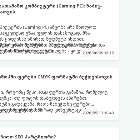
თამაშო კომპიუტერი (Gaming PC): ნაბიჯ-
თათვის
პიუტერის (Gaming PC) აწყობა არა მხოლოდ
საუკეთესო გზაა ფულის დასაზოგად. მზა
ის ყიდვისას ხშირად ზედმეტს იხდით
ბულ კომპონენტებში. ბიუჯეტური სისტემის
ეხმარებათ შეარჩიოთ სწორი კომპონენტები და
ტების სწორად გადანაწილება - ყოველი ლარი იქ
ა მინიმალურ ბიუჯეტში.
2026/06/09 16:15
კადრების რაოდენობას (FPS) პირდაპირ ზრდის.
შოპში ფერები CMYK ფორმატში ბეჭდვისთვის
, როგორც წესი, RGB ფერთა გამაშია, რომელიც
თუმცა, თუ ფოტოს დაბეჭდვას აპირებთ,
ტში გადაყვანა, რათა ნაბეჭდზე ფერები
ყოს ორიგინალთან.
კვლევს ფერების სწორად კონვერტაციისთვის:
2026/05/13 10:49
რჩიოთ SEO პარტნიორი?