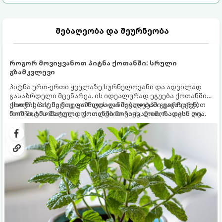
მებაღეობა და მეურნეობა
როგორ მოვიყვანოთ პიტნა ქოთანში: სრული
გზამკვლევი
პიტნა ერთ-ერთი ყველაზე სურნელოვანი და ადვილად
გასაზრდელი მცენარეა. ის იდეალურად ეგუება ქოთანში
ცხოვრებას, მეტიც, გამოცდილი მებაღეები გვირჩევენ,
ქოთნის პიტნა მთელი წლის განმავლობაში გაგახარებთ
რომ პიტნა მხოლოდ ქოთანში მოვიყვანოთ, რადგან ღია
ნორჩი, არომატული ფოთლებით ჩაის, ლიმონათისა თუ
გრუნტში (ბაღში) დარგვისას ის ფესვებით ძალიან
კერძებისთვის.
სწრაფად ვრცელდება და სხვა მცენარეებს ავიწროებს.