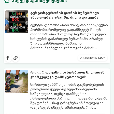
ასევე დაგაინტერესებთ:
ტესტოსტერონის დონის ბუნებრივი
ამაღლება: ვარჯიში, ძილი და კვება
ტესტოსტერონი არის მთავარი მამაკაცური
ჰორმონი, რომელიც გადამწყვეტ როლს
თამაშობს არა მხოლოდ რეპროდუქციული
სისტემის გამართულ მუშაობაში, არამედ
ზოგად ჯანმრთელობაშიც. ის
პასუხისმგებელია კუნთოვანი მასის
ზრდაზე, ძვლების სიმტკიცეზე, ენერგიის
30 წლის ასაკის შემდეგ მამაკაცის
დონეზე, გუნება-განწყობაზე,
ორგანიზმში ტესტოსტერონის დონე
2026/06/16 14:26
მეტაბოლიზმსა და ლიბიდოზე (სექსუალურ
ბუნებრივად, ყოველწლიურად
ლტოლვაზე).
დაახლოებით 1%-ით იკლებს. თუმცა,
თანამედროვე სტრესული ცხოვრების წესი,
როგორ დავიწყოთ სირბილი ნულიდან:
არასწორი კვება და უმოძრაობა ამ პროცესს
გზამკვლევი დამწყებთათვის
კატასტროფულად აჩქარებს. დაბალი
სინთეტიკური ჰორმონალური თერაპიის
ტესტოსტერონი იწვევს მუდმივ
დაწყებამდე, რომელსაც ხშირად
სირბილი ჯანმრთელობის გაუმჯობესების
დაღლილობას, დეპრესიას, კუნთების
სერიოზული გვერდითი ეფექტები აქვს,
ერთ-ერთი ყველაზე ხელმისაწვდომი
განლევასა და ცხიმის დაგროვებას მუცლის
უმჯობესია ორგანიზმს ტესტოსტერონის
საშუალებაა, თუმცა დამწყებთა
არეში.
გამომუშავებაში ბუნებრივი, მეცნიერულად
უმრავლესობა პირველივე დღეებში უშვებს
დადასტურებული გზებით დაეხმაროთ.
შეცდომებს, რაც ტრავმებს ან მოტივაციის
წარმოგიდგენთ ტესტოსტერონის
დაკარგვას იწვევს. იმისათვის, რომ
ბუნებრივად ამაღლების 3 მთავარ
სირბილი თქვენი ცხოვრების სასიამოვნო