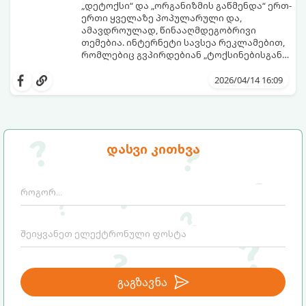
„დეტოქსი“ და „ორგანიზმის გაწმენდა“ ერთ-
ერთი ყველაზე პოპულარული და,
ამავდროულად, წინააღმდეგობრივი
თემებია. ინტერნეტი სავსეა რეკლამებით,
რომლებიც გვპირდებიან „ტოქსინებისგან
გათავისუფლებას“ სხვადასხვა ჩაის,
წვენების ან მკაცრი დიეტების მეშვეობით.
2026/04/14 16:09
თუმცა, სანამ ამ გზას დაადგებით,
მნიშვნელოვანია გავიგოთ, რა იმალება ამ
სიტყვების მიღმა, რამდენად რეალურია
მათი ეფექტი და რას ფიქრობს ამაზე
თანამედროვე მედიცინა.
დასვი კითხვა
გაგზავნა