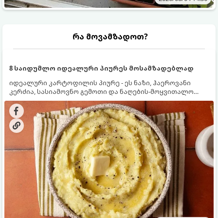
რა მოვამზადოთ?
8 საიდუმლო იდეალური პიურეს მოსამზადებლად
იდეალური კარტოფილის პიურე - ეს ნაზი, ჰაეროვანი
კერძია, სასიამოვნო გემოთი და ნაღების-მოყვითალო
ფერით. მისი მომზადება ძალიან მარტივია, მაგრამ
არსებობს რამდენიმე საიდუმლო, რომლებიც უნდა
იცოდეთ, რომ პიურე იდეალურად გემრიელი გამოვიდეს.