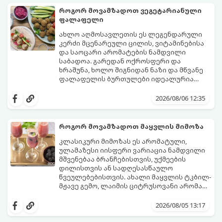
როგორ მოვამზადოთ ვეგეტარიანული
ფალაფელი
ახლო აღმოსავლეთის ეს ლეგენდარული
კერძი მცენარეული ცილის, ვიტამინებისა
და საოცარი არომატების ნამდვილი
საბადოა. გარედან ოქროსფერი და
ხრაშუნა, ხოლო შიგნიდან ნაზი და მწვანე
ფალაფელის ბურთულები იდეალურია
პიტაში (არაბულ პურში) ჩასადებად,
ამ რეცეპტის მთავარი საიდუმლო იმაში
სალათებთან ერთად ან ტახინის (სესამის)
მდგომარეობს, რომ გამოიყენება
2026/08/06 12:35
სოუსთან მირთმევისთვის.
გამომშრალი და ჩამბალი მუხუდო და არა
დაკონსერვებული, რათა ბურთულებმა
შეწვისას ფორმა იდეალურად შეინარჩუნოს
როგორ მოვამზადოთ მაყვლის მიმოზა
და არ დაიშალოს.
მომზადების დრო: 20 წუთი (დამატებით
კლასიკური მიმოზას ეს არომატული,
მუხუდოს ჩალბობის დრო: 12-24 საათი)
ულამაზესი იისფერი ვარიაცია ნამდვილი
შეწვის დრო: 10–15 წუთი ულუფა: 20–24 ცალი
მშვენებაა ბრანჩებისთვის, უქმეების
ბურთულა (4–6 პორცია)
დილისთვის ან სადღესასწაულო
წვეულებებისთვის. ახალი მაყვლის ტკბილ-
მჟავე გემო, ლაიმის ციტრუსოვანი არომატი
და ცქრიალა ღვინის ბუშტუკები ქმნის
ეს სასმელი მზადდება სულ რაღაც 10 წუთში
საოცრად დახვეწილ და მაგრილებელ
და მის მომზადებას მინიმალური
2026/08/05 13:17
კოქტეილს.
ინგრედიენტები სჭირდება.
მომზადების დრო: 10 წუთი ულუფა: 4–6