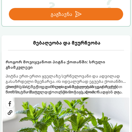
გაგზავნა
მებაღეობა და მეურნეობა
როგორ მოვიყვანოთ პიტნა ქოთანში: სრული
გზამკვლევი
პიტნა ერთ-ერთი ყველაზე სურნელოვანი და ადვილად
გასაზრდელი მცენარეა. ის იდეალურად ეგუება ქოთანში
ცხოვრებას, მეტიც, გამოცდილი მებაღეები გვირჩევენ,
ქოთნის პიტნა მთელი წლის განმავლობაში გაგახარებთ
რომ პიტნა მხოლოდ ქოთანში მოვიყვანოთ, რადგან ღია
ნორჩი, არომატული ფოთლებით ჩაის, ლიმონათისა თუ
გრუნტში (ბაღში) დარგვისას ის ფესვებით ძალიან
კერძებისთვის.
სწრაფად ვრცელდება და სხვა მცენარეებს ავიწროებს.