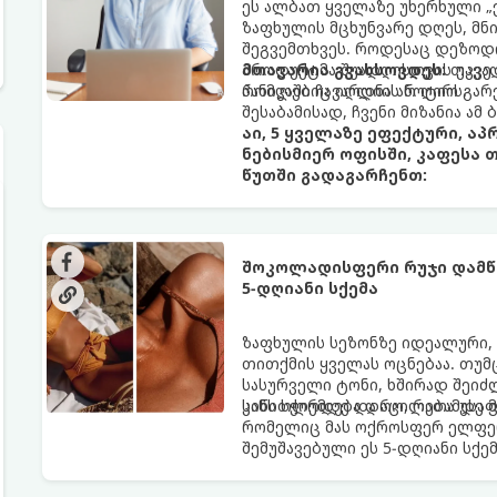
ეს ალბათ ყველაზე უხერხული „
ზაფხულის მცხუნვარე დღეს, მნი
შეგვემთხვეს. როდესაც დეზოდო
პროდუქტმა შუადღისთვის უკვე გ
მთავარია გვახსოვდეს:
თავად
პანიკაში ჩავარდნა არ ღირს.
რომლებიც იღლიის ნოტიო გარ
შესაბამისად, ჩვენი მიზანია ამ
აი, 5 ყველაზე ეფექტური, ა
ნებისმიერ ოფისში, კაფესა 
წუთში გადაგარჩენთ:
შოკოლადისფერი რუჯი დამწვ
5-დღიანი სქემა
ზაფხულის სეზონზე იდეალური,
თითქმის ყველას ოცნებაა. თუმ
სასურველი ტონი, ხშირად შეიძ
სიწითლემდე და აცილებამდე მ
კანს სჭირდება დრო, რათა უსაფ
რომელიც მას ოქროსფერ ელფერ
შემუშავებული ეს 5-დღიანი სქე
ხანგრძლივი რუჯი კანის ჯანმრ