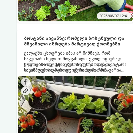
2026/08/07 12:41
ბოსტანი აივანზე: რომელი ბოსტნეული და
მწვანილი იზრდება მარტივად ქოთნებში
ქალაქში ცხოვრება იმას არ ნიშნავს, რომ
საკუთარი ხელით მოყვანილი, ეკოლოგიურად
სუფთა პროდუქტის გემოზე უარი თქვათ. პატარა
ქოთნებში მცენარეების მოშენება მარტივი,
აივანიც კი საკმარისია იმისათვის, რომ
სასიამოვნო და ესთეტიკური ჰობია. მთავარია
მოიწყოთ მინი-ბოსტანი, საიდანაც
იცოდეთ, რომელი კულტურები ეგუებიან
ყოველდღიურად ახალ, არომატულ მწვანილსა
ქოთნის პირობებს ყველაზე კარგად და როგორ
და ბოსტნეულს მოკრეფთ.
მოუაროთ მათ სწორად.