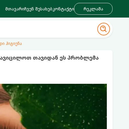
მთავარი
ჩვენ შესახებ
კონტაქტი
რეკლამა
დი ჰიგიენა
რ ავიცილოთ თავიდან ეს პრობლემა