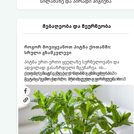
სილამაზე და პირადი ჰიგიენა
მებაღეობა და მეურნეობა
როგორ მოვიყვანოთ პიტნა ქოთანში:
სრული გზამკვლევი
პიტნა ერთ-ერთი ყველაზე სურნელოვანი და
ადვილად გასაზრდელი მცენარეა. ის
იდეალურად ეგუება ქოთანში ცხოვრებას,
ქოთნის პიტნა მთელი წლის განმავლობაში
მეტიც, გამოცდილი მებაღეები გვირჩევენ, რომ
გაგახარებთ ნორჩი, არომატული ფოთლებით
პიტნა მხოლოდ ქოთანში მოვიყვანოთ, რადგან
ჩაის, ლიმონათისა თუ კერძებისთვის.
ღია გრუნტში (ბაღში) დარგვისას ის ფესვებით
ძალიან სწრაფად ვრცელდება და სხვა
მცენარეებს ავიწროებს.