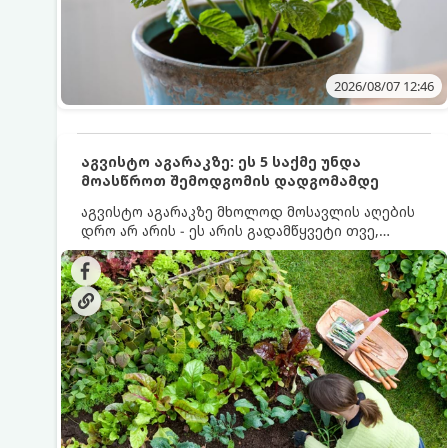
2026/08/07 12:46
აგვისტო აგარაკზე: ეს 5 საქმე უნდა
მოასწროთ შემოდგომის დადგომამდე
აგვისტო აგარაკზე მხოლოდ მოსავლის აღების
დრო არ არის - ეს არის გადამწყვეტი თვე,
როდესაც საფუძველი ეყრება მომავალი წლის
მოსავალს და ბაღი მზადდება შემოდგომა-
ზამთრის სეზონისთვის. იმისათვის, რომ
ნიადაგმა ენერგია აღიდგინოს, ხოლო
მცენარეებმა ზამთარს გაუძლონ, აგვისტოს
ბოლომდე 5 მნიშვნელოვანი საქმის გაკეთება
უნდა მოასწროთ: