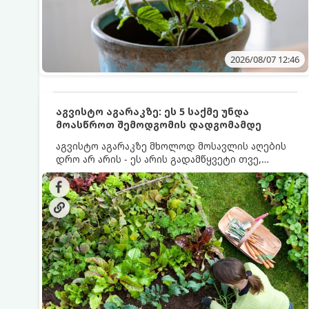
2026/08/07 12:46
აგვისტო აგარაკზე: ეს 5 საქმე უნდა
მოასწროთ შემოდგომის დადგომამდე
აგვისტო აგარაკზე მხოლოდ მოსავლის აღების
დრო არ არის - ეს არის გადამწყვეტი თვე,
როდესაც საფუძველი ეყრება მომავალი წლის
მოსავალს და ბაღი მზადდება შემოდგომა-
ზამთრის სეზონისთვის. იმისათვის, რომ
ნიადაგმა ენერგია აღიდგინოს, ხოლო
მცენარეებმა ზამთარს გაუძლონ, აგვისტოს
ბოლომდე 5 მნიშვნელოვანი საქმის გაკეთება
უნდა მოასწროთ: