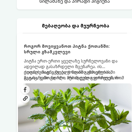
სილამაზე და პირადი ჰიგიენა
მებაღეობა და მეურნეობა
როგორ მოვიყვანოთ პიტნა ქოთანში:
სრული გზამკვლევი
პიტნა ერთ-ერთი ყველაზე სურნელოვანი და
ადვილად გასაზრდელი მცენარეა. ის
იდეალურად ეგუება ქოთანში ცხოვრებას,
ქოთნის პიტნა მთელი წლის განმავლობაში
მეტიც, გამოცდილი მებაღეები გვირჩევენ, რომ
გაგახარებთ ნორჩი, არომატული ფოთლებით
პიტნა მხოლოდ ქოთანში მოვიყვანოთ, რადგან
ჩაის, ლიმონათისა თუ კერძებისთვის.
ღია გრუნტში (ბაღში) დარგვისას ის ფესვებით
ძალიან სწრაფად ვრცელდება და სხვა
მცენარეებს ავიწროებს.