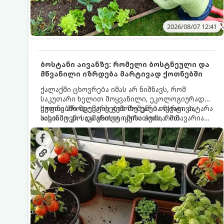
2026/08/07 12:41
ბოსტანი აივანზე: რომელი ბოსტნეული და
მწვანილი იზრდება მარტივად ქოთნებში
ქალაქში ცხოვრება იმას არ ნიშნავს, რომ
საკუთარი ხელით მოყვანილი, ეკოლოგიურად
სუფთა პროდუქტის გემოზე უარი თქვათ. პატარა
ქოთნებში მცენარეების მოშენება მარტივი,
აივანიც კი საკმარისია იმისათვის, რომ
სასიამოვნო და ესთეტიკური ჰობია. მთავარია
მოიწყოთ მინი-ბოსტანი, საიდანაც
იცოდეთ, რომელი კულტურები ეგუებიან
ყოველდღიურად ახალ, არომატულ მწვანილსა
ქოთნის პირობებს ყველაზე კარგად და როგორ
და ბოსტნეულს მოკრეფთ.
მოუაროთ მათ სწორად.