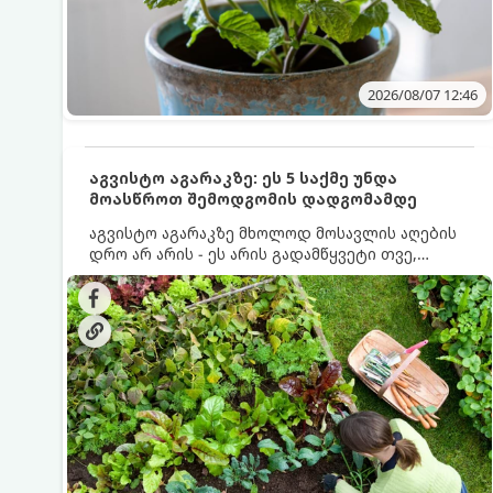
2026/08/07 12:46
აგვისტო აგარაკზე: ეს 5 საქმე უნდა
მოასწროთ შემოდგომის დადგომამდე
აგვისტო აგარაკზე მხოლოდ მოსავლის აღების
დრო არ არის - ეს არის გადამწყვეტი თვე,
როდესაც საფუძველი ეყრება მომავალი წლის
მოსავალს და ბაღი მზადდება შემოდგომა-
ზამთრის სეზონისთვის. იმისათვის, რომ
ნიადაგმა ენერგია აღიდგინოს, ხოლო
მცენარეებმა ზამთარს გაუძლონ, აგვისტოს
ბოლომდე 5 მნიშვნელოვანი საქმის გაკეთება
უნდა მოასწროთ: