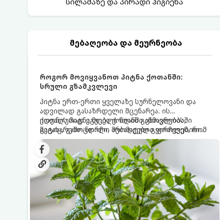
სილამაზე და პირადი ჰიგიენა
მებაღეობა და მეურნეობა
როგორ მოვიყვანოთ პიტნა ქოთანში:
სრული გზამკვლევი
პიტნა ერთ-ერთი ყველაზე სურნელოვანი და
ადვილად გასაზრდელი მცენარეა. ის
იდეალურად ეგუება ქოთანში ცხოვრებას,
ქოთნის პიტნა მთელი წლის განმავლობაში
მეტიც, გამოცდილი მებაღეები გვირჩევენ, რომ
გაგახარებთ ნორჩი, არომატული ფოთლებით
პიტნა მხოლოდ ქოთანში მოვიყვანოთ, რადგან
ჩაის, ლიმონათისა თუ კერძებისთვის.
ღია გრუნტში (ბაღში) დარგვისას ის ფესვებით
ძალიან სწრაფად ვრცელდება და სხვა
მცენარეებს ავიწროებს.