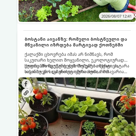
2026/08/07 12:41
ბოსტანი აივანზე: რომელი ბოსტნეული და
მწვანილი იზრდება მარტივად ქოთნებში
ქალაქში ცხოვრება იმას არ ნიშნავს, რომ
საკუთარი ხელით მოყვანილი, ეკოლოგიურად
სუფთა პროდუქტის გემოზე უარი თქვათ. პატარა
ქოთნებში მცენარეების მოშენება მარტივი,
აივანიც კი საკმარისია იმისათვის, რომ
სასიამოვნო და ესთეტიკური ჰობია. მთავარია
მოიწყოთ მინი-ბოსტანი, საიდანაც
იცოდეთ, რომელი კულტურები ეგუებიან
ყოველდღიურად ახალ, არომატულ მწვანილსა
ქოთნის პირობებს ყველაზე კარგად და როგორ
და ბოსტნეულს მოკრეფთ.
მოუაროთ მათ სწორად.