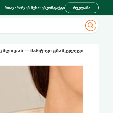
მთავარი
ჩვენ შესახებ
კონტაქტი
რეკლამა
ცმლიდან — მარტივი გზამკვლევი