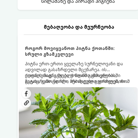
სილამაზე და პირადი ჰიგიენა
მებაღეობა და მეურნეობა
როგორ მოვიყვანოთ პიტნა ქოთანში:
სრული გზამკვლევი
პიტნა ერთ-ერთი ყველაზე სურნელოვანი და
ადვილად გასაზრდელი მცენარეა. ის
იდეალურად ეგუება ქოთანში ცხოვრებას,
ქოთნის პიტნა მთელი წლის განმავლობაში
მეტიც, გამოცდილი მებაღეები გვირჩევენ, რომ
გაგახარებთ ნორჩი, არომატული ფოთლებით
პიტნა მხოლოდ ქოთანში მოვიყვანოთ, რადგან
ჩაის, ლიმონათისა თუ კერძებისთვის.
ღია გრუნტში (ბაღში) დარგვისას ის ფესვებით
ძალიან სწრაფად ვრცელდება და სხვა
მცენარეებს ავიწროებს.