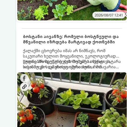
2026/08/07 12:41
ბოსტანი აივანზე: რომელი ბოსტნეული და
მწვანილი იზრდება მარტივად ქოთნებში
ქალაქში ცხოვრება იმას არ ნიშნავს, რომ
საკუთარი ხელით მოყვანილი, ეკოლოგიურად
სუფთა პროდუქტის გემოზე უარი თქვათ. პატარა
ქოთნებში მცენარეების მოშენება მარტივი,
აივანიც კი საკმარისია იმისათვის, რომ
სასიამოვნო და ესთეტიკური ჰობია. მთავარია
მოიწყოთ მინი-ბოსტანი, საიდანაც
იცოდეთ, რომელი კულტურები ეგუებიან
ყოველდღიურად ახალ, არომატულ მწვანილსა
ქოთნის პირობებს ყველაზე კარგად და როგორ
და ბოსტნეულს მოკრეფთ.
მოუაროთ მათ სწორად.