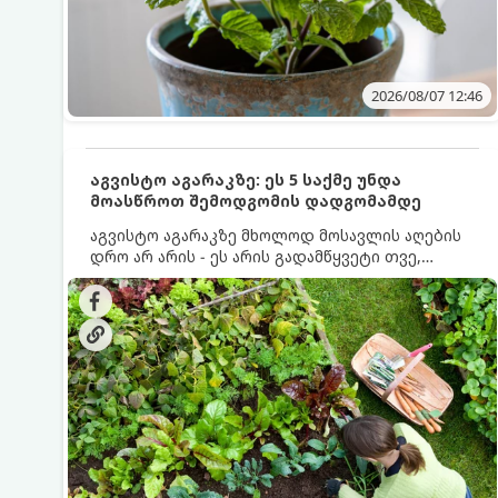
2026/08/07 12:46
აგვისტო აგარაკზე: ეს 5 საქმე უნდა
მოასწროთ შემოდგომის დადგომამდე
აგვისტო აგარაკზე მხოლოდ მოსავლის აღების
დრო არ არის - ეს არის გადამწყვეტი თვე,
როდესაც საფუძველი ეყრება მომავალი წლის
მოსავალს და ბაღი მზადდება შემოდგომა-
ზამთრის სეზონისთვის. იმისათვის, რომ
ნიადაგმა ენერგია აღიდგინოს, ხოლო
მცენარეებმა ზამთარს გაუძლონ, აგვისტოს
ბოლომდე 5 მნიშვნელოვანი საქმის გაკეთება
უნდა მოასწროთ: