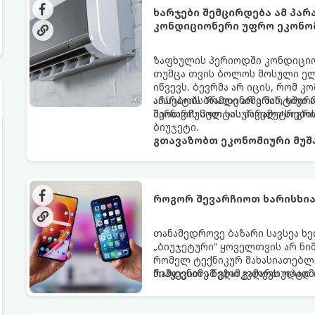
ხარჯები შემცირდება ამ პა
კონდიციონერი უფრო ეკონო
ზაფხულის პერიოდში კონდიციონ
თუმცა თვის ბოლოს მოსული ელ
იწვევს. ბევრმა არ იცის, რომ
აპარატის ბრალი არ არის, ხშირ
არსებობს რამდენიმე მარტივი 
მართვის პულტის პარამეტრები
შეინარჩუნოთ სასურველი სიგ
ბიუჯეტი.
გთავაზობთ ეკონომიური მუშა
როგორ შევარჩიოთ ხარისხია
თანამედროვე ბაზარი სავსეა ხ
„ბიუჯეტური“ ყოველთვის არ ნი
რომელ ტექნიკურ მახასიათებლ
რამდენიმე წელი გამართულად ი
მიჰყევით ამ გზამკვლევს ოპტი