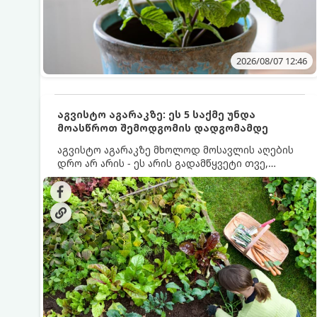
2026/08/07 12:46
აგვისტო აგარაკზე: ეს 5 საქმე უნდა
მოასწროთ შემოდგომის დადგომამდე
აგვისტო აგარაკზე მხოლოდ მოსავლის აღების
დრო არ არის - ეს არის გადამწყვეტი თვე,
როდესაც საფუძველი ეყრება მომავალი წლის
მოსავალს და ბაღი მზადდება შემოდგომა-
ზამთრის სეზონისთვის. იმისათვის, რომ
ნიადაგმა ენერგია აღიდგინოს, ხოლო
მცენარეებმა ზამთარს გაუძლონ, აგვისტოს
ბოლომდე 5 მნიშვნელოვანი საქმის გაკეთება
უნდა მოასწროთ: