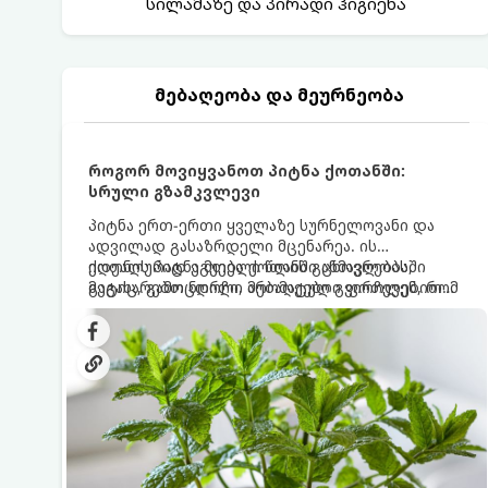
სილამაზე და პირადი ჰიგიენა
მებაღეობა და მეურნეობა
როგორ მოვიყვანოთ პიტნა ქოთანში:
სრული გზამკვლევი
პიტნა ერთ-ერთი ყველაზე სურნელოვანი და
ადვილად გასაზრდელი მცენარეა. ის
იდეალურად ეგუება ქოთანში ცხოვრებას,
ქოთნის პიტნა მთელი წლის განმავლობაში
მეტიც, გამოცდილი მებაღეები გვირჩევენ, რომ
გაგახარებთ ნორჩი, არომატული ფოთლებით
პიტნა მხოლოდ ქოთანში მოვიყვანოთ, რადგან
ჩაის, ლიმონათისა თუ კერძებისთვის.
ღია გრუნტში (ბაღში) დარგვისას ის ფესვებით
ძალიან სწრაფად ვრცელდება და სხვა
მცენარეებს ავიწროებს.