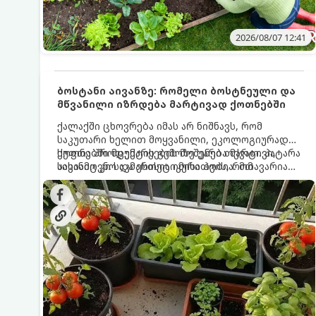
2026/08/07 12:41
ბოსტანი აივანზე: რომელი ბოსტნეული და
მწვანილი იზრდება მარტივად ქოთნებში
ქალაქში ცხოვრება იმას არ ნიშნავს, რომ
საკუთარი ხელით მოყვანილი, ეკოლოგიურად
სუფთა პროდუქტის გემოზე უარი თქვათ. პატარა
ქოთნებში მცენარეების მოშენება მარტივი,
აივანიც კი საკმარისია იმისათვის, რომ
სასიამოვნო და ესთეტიკური ჰობია. მთავარია
მოიწყოთ მინი-ბოსტანი, საიდანაც
იცოდეთ, რომელი კულტურები ეგუებიან
ყოველდღიურად ახალ, არომატულ მწვანილსა
ქოთნის პირობებს ყველაზე კარგად და როგორ
და ბოსტნეულს მოკრეფთ.
მოუაროთ მათ სწორად.