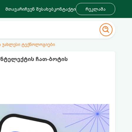
მთავარი
ჩვენ შესახებ
კონტაქტი
რეკლამა
ა უახლესი ტექნოლოგიები
ინტელექტის ჩათ-ბოტის