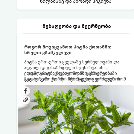
სილამაზე და პირადი ჰიგიენა
მებაღეობა და მეურნეობა
როგორ მოვიყვანოთ პიტნა ქოთანში:
სრული გზამკვლევი
პიტნა ერთ-ერთი ყველაზე სურნელოვანი და
ადვილად გასაზრდელი მცენარეა. ის
იდეალურად ეგუება ქოთანში ცხოვრებას,
ქოთნის პიტნა მთელი წლის განმავლობაში
მეტიც, გამოცდილი მებაღეები გვირჩევენ, რომ
გაგახარებთ ნორჩი, არომატული ფოთლებით
პიტნა მხოლოდ ქოთანში მოვიყვანოთ, რადგან
ჩაის, ლიმონათისა თუ კერძებისთვის.
ღია გრუნტში (ბაღში) დარგვისას ის ფესვებით
ძალიან სწრაფად ვრცელდება და სხვა
მცენარეებს ავიწროებს.