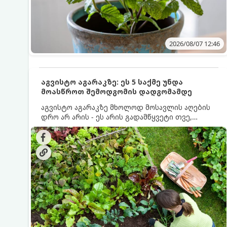
2026/08/07 12:46
აგვისტო აგარაკზე: ეს 5 საქმე უნდა
მოასწროთ შემოდგომის დადგომამდე
აგვისტო აგარაკზე მხოლოდ მოსავლის აღების
დრო არ არის - ეს არის გადამწყვეტი თვე,
როდესაც საფუძველი ეყრება მომავალი წლის
მოსავალს და ბაღი მზადდება შემოდგომა-
ზამთრის სეზონისთვის. იმისათვის, რომ
ნიადაგმა ენერგია აღიდგინოს, ხოლო
მცენარეებმა ზამთარს გაუძლონ, აგვისტოს
ბოლომდე 5 მნიშვნელოვანი საქმის გაკეთება
უნდა მოასწროთ: