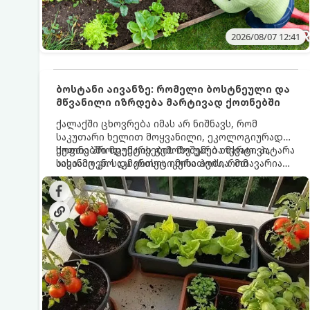
2026/08/07 12:41
ბოსტანი აივანზე: რომელი ბოსტნეული და
მწვანილი იზრდება მარტივად ქოთნებში
ქალაქში ცხოვრება იმას არ ნიშნავს, რომ
საკუთარი ხელით მოყვანილი, ეკოლოგიურად
სუფთა პროდუქტის გემოზე უარი თქვათ. პატარა
ქოთნებში მცენარეების მოშენება მარტივი,
აივანიც კი საკმარისია იმისათვის, რომ
სასიამოვნო და ესთეტიკური ჰობია. მთავარია
მოიწყოთ მინი-ბოსტანი, საიდანაც
იცოდეთ, რომელი კულტურები ეგუებიან
ყოველდღიურად ახალ, არომატულ მწვანილსა
ქოთნის პირობებს ყველაზე კარგად და როგორ
და ბოსტნეულს მოკრეფთ.
მოუაროთ მათ სწორად.