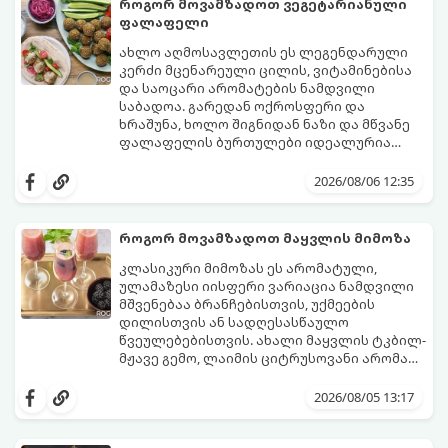
როგორ მოვამზადოთ ვეგეტარიანული
ფალაფელი
ახლო აღმოსავლეთის ეს ლეგენდარული
კერძი მცენარეული ცილის, ვიტამინებისა
და საოცარი არომატების ნამდვილი
საბადოა. გარედან ოქროსფერი და
ხრაშუნა, ხოლო შიგნიდან ნაზი და მწვანე
ფალაფელის ბურთულები იდეალურია
პიტაში (არაბულ პურში) ჩასადებად,
ამ რეცეპტის მთავარი საიდუმლო იმაში
სალათებთან ერთად ან ტახინის (სესამის)
მდგომარეობს, რომ გამოიყენება
2026/08/06 12:35
სოუსთან მირთმევისთვის.
გამომშრალი და ჩამბალი მუხუდო და არა
დაკონსერვებული, რათა ბურთულებმა
შეწვისას ფორმა იდეალურად შეინარჩუნოს
როგორ მოვამზადოთ მაყვლის მიმოზა
და არ დაიშალოს.
მომზადების დრო: 20 წუთი (დამატებით
კლასიკური მიმოზას ეს არომატული,
მუხუდოს ჩალბობის დრო: 12-24 საათი)
ულამაზესი იისფერი ვარიაცია ნამდვილი
შეწვის დრო: 10–15 წუთი ულუფა: 20–24 ცალი
მშვენებაა ბრანჩებისთვის, უქმეების
ბურთულა (4–6 პორცია)
დილისთვის ან სადღესასწაულო
წვეულებებისთვის. ახალი მაყვლის ტკბილ-
მჟავე გემო, ლაიმის ციტრუსოვანი არომატი
და ცქრიალა ღვინის ბუშტუკები ქმნის
ეს სასმელი მზადდება სულ რაღაც 10 წუთში
საოცრად დახვეწილ და მაგრილებელ
და მის მომზადებას მინიმალური
2026/08/05 13:17
კოქტეილს.
ინგრედიენტები სჭირდება.
მომზადების დრო: 10 წუთი ულუფა: 4–6