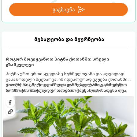
გაგზავნა
მებაღეობა და მეურნეობა
როგორ მოვიყვანოთ პიტნა ქოთანში: სრული
გზამკვლევი
პიტნა ერთ-ერთი ყველაზე სურნელოვანი და ადვილად
გასაზრდელი მცენარეა. ის იდეალურად ეგუება ქოთანში
ცხოვრებას, მეტიც, გამოცდილი მებაღეები გვირჩევენ,
ქოთნის პიტნა მთელი წლის განმავლობაში გაგახარებთ
რომ პიტნა მხოლოდ ქოთანში მოვიყვანოთ, რადგან ღია
ნორჩი, არომატული ფოთლებით ჩაის, ლიმონათისა თუ
გრუნტში (ბაღში) დარგვისას ის ფესვებით ძალიან
კერძებისთვის.
სწრაფად ვრცელდება და სხვა მცენარეებს ავიწროებს.