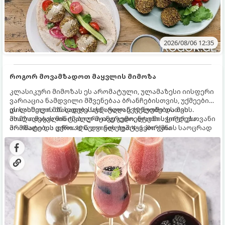
2026/08/06 12:35
როგორ მოვამზადოთ მაყვლის მიმოზა
კლასიკური მიმოზას ეს არომატული, ულამაზესი იისფერი
ვარიაცია ნამდვილი მშვენებაა ბრანჩებისთვის, უქმეების
დილისთვის ან სადღესასწაულო წვეულებებისთვის.
ეს სასმელი მზადდება სულ რაღაც 10 წუთში და მის
ახალი მაყვლის ტკბილ-მჟავე გემო, ლაიმის ციტრუსოვანი
მომზადებას მინიმალური ინგრედიენტები სჭირდება.
არომატი და ცქრიალა ღვინის ბუშტუკები ქმნის საოცრად
მომზადების დრო: 10 წუთი ულუფა: 4–6 პორცია
დახვეწილ და მაგრილებელ კოქტეილს.