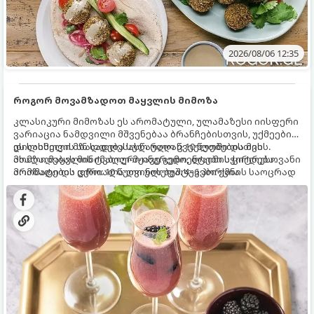
2026/08/06 12:35
როგორ მოვამზადოთ მაყვლის მიმოზა
კლასიკური მიმოზას ეს არომატული, ულამაზესი იისფერი
ვარიაცია ნამდვილი მშვენებაა ბრანჩებისთვის, უქმეების
დილისთვის ან სადღესასწაულო წვეულებებისთვის.
ეს სასმელი მზადდება სულ რაღაც 10 წუთში და მის
ახალი მაყვლის ტკბილ-მჟავე გემო, ლაიმის ციტრუსოვანი
მომზადებას მინიმალური ინგრედიენტები სჭირდება.
არომატი და ცქრიალა ღვინის ბუშტუკები ქმნის საოცრად
მომზადების დრო: 10 წუთი ულუფა: 4–6 პორცია
დახვეწილ და მაგრილებელ კოქტეილს.