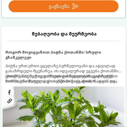
გაგზავნა
მებაღეობა და მეურნეობა
როგორ მოვიყვანოთ პიტნა ქოთანში: სრული
გზამკვლევი
პიტნა ერთ-ერთი ყველაზე სურნელოვანი და ადვილად
გასაზრდელი მცენარეა. ის იდეალურად ეგუება ქოთანში
ცხოვრებას, მეტიც, გამოცდილი მებაღეები გვირჩევენ,
ქოთნის პიტნა მთელი წლის განმავლობაში გაგახარებთ
რომ პიტნა მხოლოდ ქოთანში მოვიყვანოთ, რადგან ღია
ნორჩი, არომატული ფოთლებით ჩაის, ლიმონათისა თუ
გრუნტში (ბაღში) დარგვისას ის ფესვებით ძალიან
კერძებისთვის.
სწრაფად ვრცელდება და სხვა მცენარეებს ავიწროებს.