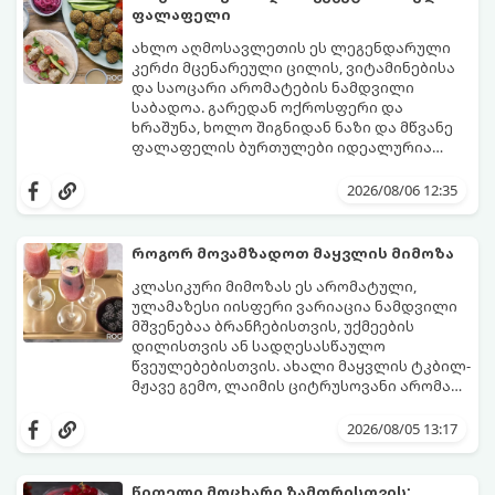
ფალაფელი
ახლო აღმოსავლეთის ეს ლეგენდარული
კერძი მცენარეული ცილის, ვიტამინებისა
და საოცარი არომატების ნამდვილი
საბადოა. გარედან ოქროსფერი და
ხრაშუნა, ხოლო შიგნიდან ნაზი და მწვანე
ფალაფელის ბურთულები იდეალურია
პიტაში (არაბულ პურში) ჩასადებად,
ამ რეცეპტის მთავარი საიდუმლო იმაში
სალათებთან ერთად ან ტახინის (სესამის)
მდგომარეობს, რომ გამოიყენება
2026/08/06 12:35
სოუსთან მირთმევისთვის.
გამომშრალი და ჩამბალი მუხუდო და არა
დაკონსერვებული, რათა ბურთულებმა
შეწვისას ფორმა იდეალურად შეინარჩუნოს
როგორ მოვამზადოთ მაყვლის მიმოზა
და არ დაიშალოს.
მომზადების დრო: 20 წუთი (დამატებით
კლასიკური მიმოზას ეს არომატული,
მუხუდოს ჩალბობის დრო: 12-24 საათი)
ულამაზესი იისფერი ვარიაცია ნამდვილი
შეწვის დრო: 10–15 წუთი ულუფა: 20–24 ცალი
მშვენებაა ბრანჩებისთვის, უქმეების
ბურთულა (4–6 პორცია)
დილისთვის ან სადღესასწაულო
წვეულებებისთვის. ახალი მაყვლის ტკბილ-
მჟავე გემო, ლაიმის ციტრუსოვანი არომატი
და ცქრიალა ღვინის ბუშტუკები ქმნის
ეს სასმელი მზადდება სულ რაღაც 10 წუთში
საოცრად დახვეწილ და მაგრილებელ
და მის მომზადებას მინიმალური
2026/08/05 13:17
კოქტეილს.
ინგრედიენტები სჭირდება.
მომზადების დრო: 10 წუთი ულუფა: 4–6
პორცია
წითელი მოცხარი ზამთრისთვის: