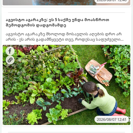
აგვისტო აგარაკზე: ეს 5 საქმე უნდა მოასწროთ
შემოდგომის დადგომამდე
აგვისტო აგარაკზე მხოლოდ მოსავლის აღების დრო არ
არის - ეს არის გადამწყვეტი თვე, როდესაც საფუძველი
ეყრება მომავალი წლის მოსავალს და ბაღი მზადდება
შემოდგომა-ზამთრის სეზონისთვის. იმისათვის, რომ
ნიადაგმა ენერგია აღიდგინოს, ხოლო მცენარეებმა
ზამთარს გაუძლონ, აგვისტოს ბოლომდე 5
მნიშვნელოვანი საქმის გაკეთება უნდა მოასწროთ:
2026/08/07 12:41