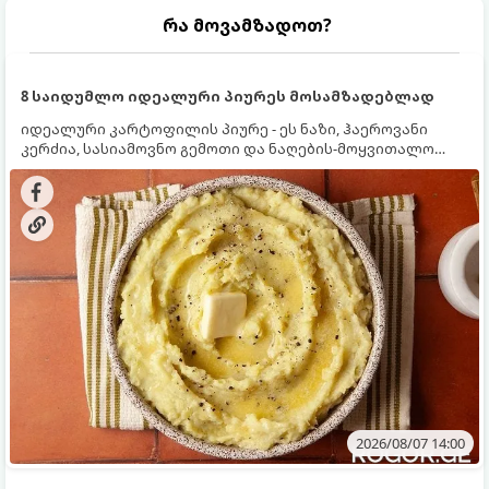
რა მოვამზადოთ?
8 საიდუმლო იდეალური პიურეს მოსამზადებლად
იდეალური კარტოფილის პიურე - ეს ნაზი, ჰაეროვანი
კერძია, სასიამოვნო გემოთი და ნაღების-მოყვითალო
ფერით. მისი მომზადება ძალიან მარტივია, მაგრამ
არსებობს რამდენიმე საიდუმლო, რომლებიც უნდა
იცოდეთ, რომ პიურე იდეალურად გემრიელი გამოვიდეს.
2026/08/07 14:00