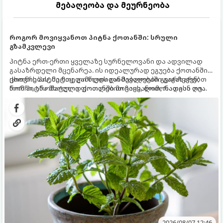
მებაღეობა და მეურნეობა
როგორ მოვიყვანოთ პიტნა ქოთანში: სრული
გზამკვლევი
პიტნა ერთ-ერთი ყველაზე სურნელოვანი და ადვილად
გასაზრდელი მცენარეა. ის იდეალურად ეგუება ქოთანში
ცხოვრებას, მეტიც, გამოცდილი მებაღეები გვირჩევენ,
ქოთნის პიტნა მთელი წლის განმავლობაში გაგახარებთ
რომ პიტნა მხოლოდ ქოთანში მოვიყვანოთ, რადგან ღია
ნორჩი, არომატული ფოთლებით ჩაის, ლიმონათისა თუ
გრუნტში (ბაღში) დარგვისას ის ფესვებით ძალიან
კერძებისთვის.
სწრაფად ვრცელდება და სხვა მცენარეებს ავიწროებს.
2026/08/07 12:46