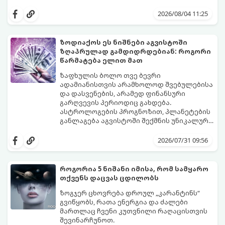
იღბალს, ჰარმონიასა და წარმატებას
მათთვის აგვისტო გარდამტეხი და წლის
მოუტანს.
ყველაზე ბედნიერი თვე აღმოჩნდება.
2026/08/04 11:25
გაიგეთ, მოხვდით თუ არა ამ იღბლიანთა
შორის:
ზოდიაქოს ეს ნიშნები აგვისტოში
ზღაპრულად გამდიდრდებიან: როგორი
წარმატება ელით მათ
ზაფხულის ბოლო თვე ბევრი
ადამიანისთვის არამხოლოდ შვებულებისა
და დასვენების, არამედ ფინანსური
გარღვევის პერიოდიც გახდება.
ასტროლოგების პროგნოზით, პლანეტების
განლაგება აგვისტოში შექმნის უნიკალურ
ენერგეტიკულ ნაკადებს, რომლებიც
გაიგეთ, მოხვდით თუ არა იმ იღბლიანთა
ზოდიაქოს 4 ნიშანს ფინანსური წარმატების
შორის, ვისაც აგვისტოში ფინანსური
2026/07/31 09:56
მიღწევასა და შემოსავლების
იღბალი გაუღიმებს:
საგრძნობლად გაზრდაში დაეხმარება.
როგორია 5 ნიშანი იმისა, რომ სამყარო
თქვენს დაცვას ცდილობს
ზოგჯერ ცხოვრება დროულ „კარანტინს“
გვიწყობს, რათა ენერგია და ძალები
მართლაც ჩვენი კუთვნილი რაღაცისთვის
შევინარჩუნოთ.