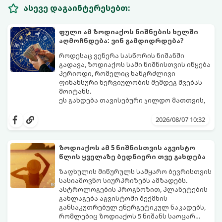
ასევე დაგაინტერესებთ:
ფული ამ ზოდიაქოს ნიშნების ხელში
აღმოჩნდება: ვინ გამდიდრდება?
როდესაც ვენერა სასწორის ნიშანში
გადავა, ზოდიაქოს სამი ნიშნისთვის იწყება
პერიოდი, რომელიც ხანგრძლივი
ფინანსური ნერვიულობის შემდეგ შვებას
მოიტანს.
ეს გახდება თავისებური ჯილდო მათთვის,
ვინც დიდხანს შრომობდა, მოთმინებას
იჩენდა და სირთულეების მიუხედავად წინ
2026/08/07 10:32
სვლას განაგრძობდა. ბევრი მიეჩვია
სტაბილურობისთვის ბრძოლას,
სურვილების გადადებასა და ხარჯების
ზოდიაქოს ამ 5 ნიშნისთვის აგვისტო
მკაცრ კონტროლს. თუმცა, ახლა სიტუაცია
პრობლემები, რომლებიც უსასრულო
წლის ყველაზე ბედნიერი თვე გახდება
თანდათან შეიცვლება.
გეგონათ, უკან დაიხევს, ამასთან ერთად კი
გაჩნდება მეტი ნდობა მომავლის მიმართ.
ზაფხულის მიწურულს სამყარო ბევრისთვის
რთული პერიოდის შემდეგ ეს ნიშნები
სასიამოვნო სიურპრიზებს ამზადებს.
შეძლებენ ამოისუნთქონ და დაინახონ
ასტროლოგების პროგნოზით, პლანეტების
ახალი შესაძლებლობები.
განლაგება აგვისტოში შექმნის
განსაკუთრებულ ენერგეტიკულ ნაკადებს,
რომლებიც ზოდიაქოს 5 ნიშანს საოცარ