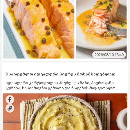
2026/08/10 13:40
8 საიდუმლო იდეალური პიურეს მოსამზადებლად
იდეალური კარტოფილის პიურე - ეს ნაზი, ჰაეროვანი
კერძია, სასიამოვნო გემოთი და ნაღების-მოყვითალო
ფერით. მისი მომზადება ძალიან მარტივია, მაგრამ
არსებობს რამდენიმე საიდუმლო, რომლებიც უნდა
იცოდეთ, რომ პიურე იდეალურად გემრიელი გამოვიდეს.