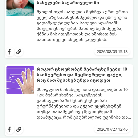
სახელები საქართველოში
შვილისთვის სახელის შერჩევა ერთ-ერთი
ყველაზე საპასუხისმგებლო და ემოციური
გადაწყვეტილებაა. სახელი ადამიანს
მთელი ცხოვრების მანძილზე მიჰყვება,
ქმნის მის იდენტობას და ხშირად მის
ხასიათზეც კი ახდენს გავლენას.
ბოლო წლებში საქართველოში ტენდენცია
საგრძნობლად შეიცვალა: ტრადიციულ და
2026/08/03 15:13
კლასიკურ სახელებთან ერთად, მშობლები
სულ უფრო ხშირად ირჩევენ მოკლე,
ჟღერად და თანამედროვე სახელებს.
როგორ ცხოვრობენ მემარცხენეები: 10
საინტერესო და მეცნიერული ფაქტი,
რაც მათ შესახებ უნდა იცოდეთ
მსოფლიო მოსახლეობის დაახლოებით 10-
12% მემარცხენეა. საუკუნეების
განმავლობაში მემარცხენეობას
ცრურწმენებითა და ეჭვით უყურებდნენ,
თუმცა თანამედროვე მეცნიერებამ
დაამტკიცა, რომ ეს უბრალოდ ტვინისა და
ნერვული სისტემის მუშაობის უნიკალური
გთავაზობთ 10 საინტერესო მეცნიერულ
თავისებურებაა.
ფაქტს იმის შესახებ, თუ როგორ მუშაობს
2026/07/27 12:46
მემარცხენეების ტვინი და რა