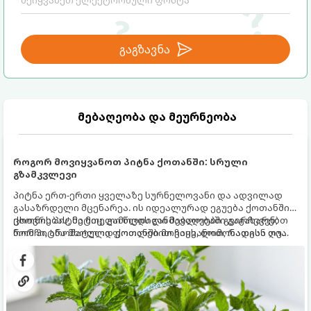
გაგზავნა
მებაღეობა და მეურნეობა
როგორ მოვიყვანოთ პიტნა ქოთანში: სრული
გზამკვლევი
პიტნა ერთ-ერთი ყველაზე სურნელოვანი და ადვილად
გასაზრდელი მცენარეა. ის იდეალურად ეგუება ქოთანში
ცხოვრებას, მეტიც, გამოცდილი მებაღეები გვირჩევენ,
ქოთნის პიტნა მთელი წლის განმავლობაში გაგახარებთ
რომ პიტნა მხოლოდ ქოთანში მოვიყვანოთ, რადგან ღია
ნორჩი, არომატული ფოთლებით ჩაის, ლიმონათისა თუ
გრუნტში (ბაღში) დარგვისას ის ფესვებით ძალიან
კერძებისთვის.
სწრაფად ვრცელდება და სხვა მცენარეებს ავიწროებს.