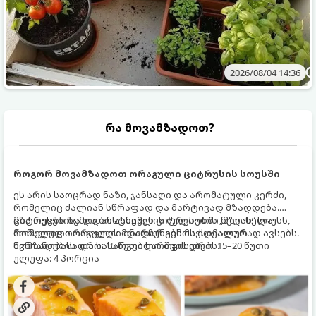
2026/08/04 14:36
რა მოვამზადოთ?
როგორ მოვამზადოთ ორაგული ციტრუსის სოუსში
ეს არის საოცრად ნაზი, ჯანსაღი და არომატული კერძი,
რომელიც ძალიან სწრაფად და მარტივად მზადდება.
ციტრუსებისა და ბოსტნეულის ბულიონში ნელ-ნელა
მზა თევზს ზემოდან ასხამენ ციტრუსების „მზიან“ სოუსს,
მოწალული ორაგული ინარჩუნებს მაქსიმალურ
რომელიც ორაგულის მდიდარ გემოს იდეალურად ავსებს.
წვნიანობასა და სასარგებლო თვისებებს.
მომზადების დრო: 15 წუთი ხარშვის დრო: 15–20 წუთი
ულუფა: 4 პორცია