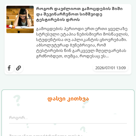
უპირატესობები თუ გამოწვევები აქვთ
მათ ყოველდღიურ ცხოვრებაში.
როგორ დავძლიოთ გამოცდების შიში
და შევინარჩუნოთ სიმშვიდე
ტესტირების დროს
გამოცდების პერიოდი ერთ-ერთი ყველაზე
სტრესული ეტაპია ნებისმიერი მოსწავლის,
სტუდენტისა თუ აპლიკანტის ცხოვრებაში.
აბსოლუტურად ბუნებრივია, რომ
ტესტირების წინ გარკვეულ მღელვარებას
გრძნობდეთ, თუმცა, როდესაც ეს
მღელვარება პანიკასა და ძლიერ შიშში
გამოცდების შიში (ტესტური შფოთვა)
გადადის, ის ბლოკავს ტვინის რესურსებს.
მხოლოდ ცოდნის ნაკლებობით არ არის
2026/07/01 13:09
ხშირად ხდება, რომ ნასწავლი მასალა
გამოწვეული. ეს არის ფსიქოლოგიური
გამოცდის ოთახში შესვლისთანავე
რეაქცია წარუმატებლობის შიშზე.
ადამიანს სრულიად ავიწყდება (ე.წ.
საბედნიეროდ, არსებობს კონკრეტული
„ბლექაუტის“ ეფექტი).
მეცნიერული ხრიკები, რომლებიც
დაგეხმარებათ ემოციების მართვასა და
გთავაზობთ ნაბიჯ-ნაბიჯ გზამკვლევს, თუ
დასვი კითხვა
ტესტირებისას მაქსიმალური
როგორ დაამარცხოთ საგამოცდო
კონცენტრაციის შენარჩუნებაში.
პანიკა: