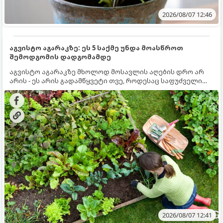
2026/08/07 12:46
აგვისტო აგარაკზე: ეს 5 საქმე უნდა მოასწროთ
შემოდგომის დადგომამდე
აგვისტო აგარაკზე მხოლოდ მოსავლის აღების დრო არ
არის - ეს არის გადამწყვეტი თვე, როდესაც საფუძველი
ეყრება მომავალი წლის მოსავალს და ბაღი მზადდება
შემოდგომა-ზამთრის სეზონისთვის. იმისათვის, რომ
ნიადაგმა ენერგია აღიდგინოს, ხოლო მცენარეებმა
ზამთარს გაუძლონ, აგვისტოს ბოლომდე 5
მნიშვნელოვანი საქმის გაკეთება უნდა მოასწროთ:
2026/08/07 12:41