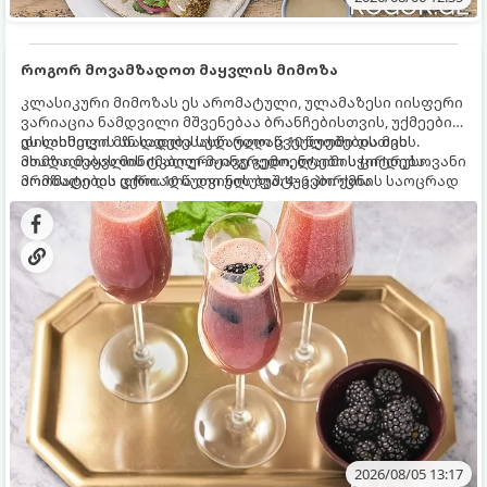
როგორ მოვამზადოთ მაყვლის მიმოზა
კლასიკური მიმოზას ეს არომატული, ულამაზესი იისფერი
ვარიაცია ნამდვილი მშვენებაა ბრანჩებისთვის, უქმეების
დილისთვის ან სადღესასწაულო წვეულებებისთვის.
ეს სასმელი მზადდება სულ რაღაც 10 წუთში და მის
ახალი მაყვლის ტკბილ-მჟავე გემო, ლაიმის ციტრუსოვანი
მომზადებას მინიმალური ინგრედიენტები სჭირდება.
არომატი და ცქრიალა ღვინის ბუშტუკები ქმნის საოცრად
მომზადების დრო: 10 წუთი ულუფა: 4–6 პორცია
დახვეწილ და მაგრილებელ კოქტეილს.
2026/08/05 13:17