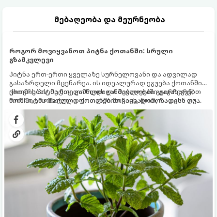
მებაღეობა და მეურნეობა
როგორ მოვიყვანოთ პიტნა ქოთანში: სრული
გზამკვლევი
პიტნა ერთ-ერთი ყველაზე სურნელოვანი და ადვილად
გასაზრდელი მცენარეა. ის იდეალურად ეგუება ქოთანში
ცხოვრებას, მეტიც, გამოცდილი მებაღეები გვირჩევენ,
ქოთნის პიტნა მთელი წლის განმავლობაში გაგახარებთ
რომ პიტნა მხოლოდ ქოთანში მოვიყვანოთ, რადგან ღია
ნორჩი, არომატული ფოთლებით ჩაის, ლიმონათისა თუ
გრუნტში (ბაღში) დარგვისას ის ფესვებით ძალიან
კერძებისთვის.
სწრაფად ვრცელდება და სხვა მცენარეებს ავიწროებს.