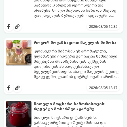
საბადოა. გარედან ოქროსფერი და
ხრაშუნა, ხოლო შიგნიდან ნაზი და მწვანე
ფალაფელის ბურთულები იდეალურია
პიტაში (არაბულ პურში) ჩასადებად,
ამ რეცეპტის მთავარი საიდუმლო იმაში
სალათებთან ერთად ან ტახინის (სესამის)
მდგომარეობს, რომ გამოიყენება
2026/08/06 12:35
სოუსთან მირთმევისთვის.
გამომშრალი და ჩამბალი მუხუდო და არა
დაკონსერვებული, რათა ბურთულებმა
შეწვისას ფორმა იდეალურად შეინარჩუნოს
როგორ მოვამზადოთ მაყვლის მიმოზა
და არ დაიშალოს.
მომზადების დრო: 20 წუთი (დამატებით
კლასიკური მიმოზას ეს არომატული,
მუხუდოს ჩალბობის დრო: 12-24 საათი)
ულამაზესი იისფერი ვარიაცია ნამდვილი
შეწვის დრო: 10–15 წუთი ულუფა: 20–24 ცალი
მშვენებაა ბრანჩებისთვის, უქმეების
ბურთულა (4–6 პორცია)
დილისთვის ან სადღესასწაულო
წვეულებებისთვის. ახალი მაყვლის ტკბილ-
მჟავე გემო, ლაიმის ციტრუსოვანი არომატი
და ცქრიალა ღვინის ბუშტუკები ქმნის
ეს სასმელი მზადდება სულ რაღაც 10 წუთში
საოცრად დახვეწილ და მაგრილებელ
და მის მომზადებას მინიმალური
2026/08/05 13:17
კოქტეილს.
ინგრედიენტები სჭირდება.
მომზადების დრო: 10 წუთი ულუფა: 4–6
პორცია
წითელი მოცხარი ზამთრისთვის:
რეცეპტი მოხარშვის გარეშე
წითელი მოცხარი ვიტამინების,
განსაკუთრებით კი C ვიტამინისა და