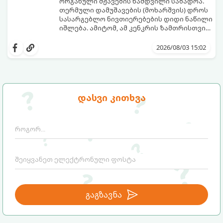
ორგანული მჟავების ნამდვილი საბადოა.
თერმული დამუშავების (მოხარშვის) დროს
სასარგებლო ნივთიერებების დიდი ნაწილი
იშლება. ამიტომ, ამ კენკრის ზამთრისთვის
შესანახად საუკეთესო გზა „ცოცხალი ჯემის“
ეს მეთოდი ინარჩუნებს მოცხარის
მომზადებაა - მოხარშვის გარეშე.
ბუნებრივ, კაშკაშა გემოს, არომატს და
2026/08/03 15:02
ყველა სასარგებლო თვისებას.
დასვი კითხვა
გაგზავნა