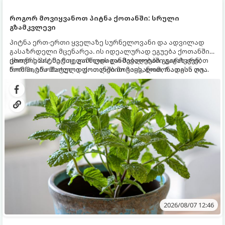
როგორ მოვიყვანოთ პიტნა ქოთანში: სრული
გზამკვლევი
პიტნა ერთ-ერთი ყველაზე სურნელოვანი და ადვილად
გასაზრდელი მცენარეა. ის იდეალურად ეგუება ქოთანში
ცხოვრებას, მეტიც, გამოცდილი მებაღეები გვირჩევენ,
ქოთნის პიტნა მთელი წლის განმავლობაში გაგახარებთ
რომ პიტნა მხოლოდ ქოთანში მოვიყვანოთ, რადგან ღია
ნორჩი, არომატული ფოთლებით ჩაის, ლიმონათისა თუ
გრუნტში (ბაღში) დარგვისას ის ფესვებით ძალიან
კერძებისთვის.
სწრაფად ვრცელდება და სხვა მცენარეებს ავიწროებს.
2026/08/07 12:46