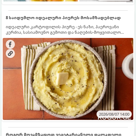
8 საიდუმლო იდეალური პიურეს მოსამზადებლად
იდეალური კარტოფილის პიურე - ეს ნაზი, ჰაეროვანი
კერძია, სასიამოვნო გემოთი და ნაღების-მოყვითალო
ფერით. მისი მომზადება ძალიან მარტივია, მაგრამ
არსებობს რამდენიმე საიდუმლო, რომლებიც უნდა
იცოდეთ, რომ პიურე იდეალურად გემრიელი გამოვიდეს.
2026/08/07 14:00
როგორ მოვამზადოთ ვეგეტარიანული ფალაფელი