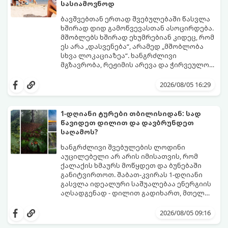
სასიამოვნოდ
ბავშვებთან ერთად შვებულებაში წასვლა
ხშირად დიდ გამოწვევასთან ასოცირდება.
მშობლებს ხშირად ეხუმრებიან კიდეც, რომ
ეს არა „დასვენება“, არამედ „მშობლობა
სხვა ლოკაციაზეა“. ხანგრძლივი
მგზავრობა, რეჟიმის არევა და ჭირვეულობა
ხშირად სტრესის წყაროდ იქცევა.
თუმცა, სწორი დაგეგმვითა და რამდენიმე
პრაქტიკული ხრიკით სრულიად
2026/08/05 16:29
შესაძლებელია, რომ შვებულებამ
არამხოლოდ პატარებს, არამედ
მშობლებსაც მოუტანოს ნამდვილი
1-დღიანი ტურები თბილისიდან: სად
განტვირთვა.
წავიდეთ დილით და დავბრუნდეთ
საღამოს?
ხანგრძლივი შვებულების ლოდინი
აუცილებელი არ არის იმისათვის, რომ
ქალაქის ხმაურს მოწყდეთ და ბუნებაში
განიტვირთოთ. შაბათ-კვირას 1-დღიანი
გასვლა იდეალური საშუალებაა ენერგიის
აღსადგენად - დილით გადიხართ, მთელ
დღეს სუფთა ჰაერზე ატარებთ, საღამოს კი
გთავაზობთ 4 საუკეთესო, ბიუჯეტურ და
უკვე საკუთარ საწოლში გძინავთ.
მარტივ მარშრუტს თბილისიდან,
2026/08/05 09:16
რომლებიც დიდ დროსა და ფინანსებს არ