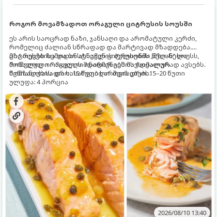
როგორ მოვამზადოთ ორაგული ციტრუსის სოუსში
ეს არის საოცრად ნაზი, ჯანსაღი და არომატული კერძი,
რომელიც ძალიან სწრაფად და მარტივად მზადდება.
ციტრუსებისა და ბოსტნეულის ბულიონში ნელ-ნელა
მზა თევზს ზემოდან ასხამენ ციტრუსების „მზიან“ სოუსს,
მოწალული ორაგული ინარჩუნებს მაქსიმალურ
რომელიც ორაგულის მდიდარ გემოს იდეალურად ავსებს.
წვნიანობასა და სასარგებლო თვისებებს.
მომზადების დრო: 15 წუთი ხარშვის დრო: 15–20 წუთი
ულუფა: 4 პორცია
2026/08/10 13:40