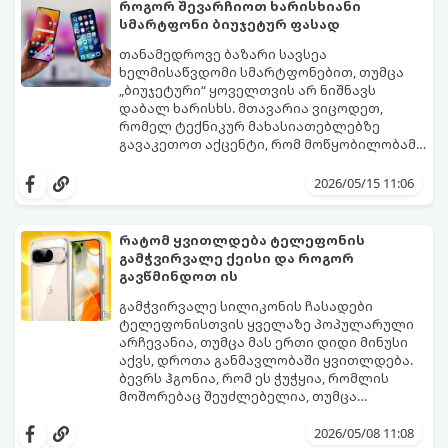
ბიუჯეტი.
როგორ შევარჩიოთ ხარისხიანი
გთავაზობთ ეკონომიური მუშაობის
სმარტფონი ბიუჯეტურ ფასად
მთავარ ხრიკებს:
თანამედროვე ბაზარი სავსეა
ხელმისაწვდომი სმარტფონებით, თუმცა
„ბიუჯეტური“ ყოველთვის არ ნიშნავს
დაბალ ხარისხს. მთავარია ვიცოდეთ,
რომელ ტექნიკურ მახასიათებლებზე
გავაკეთოთ აქცენტი, რომ მოწყობილობამ
რამდენიმე წელი გამართულად იმუშაოს.
მიჰყევით ამ გზამკვლევს ოპტიმალური
არჩევანის გასაკეთებლად:
2026/05/15 11:06
რატომ ყვითლდება ტელეფონის
გამჭვირვალე ქეისი და როგორ
გავწმინდოთ ის
გამჭვირვალე სილიკონის ჩასადები
ტელეფონისთვის ყველაზე პოპულარული
არჩევანია, თუმცა მას ერთი დიდი მინუსი
აქვს, დროთა განმავლობაში ყვითლდება.
ბევრს ჰგონია, რომ ეს ჭუჭყია, რომლის
მოშორებაც შეუძლებელია, თუმცა
არსებობს მეთოდები, რომლებიც მას
პირვანდელ სახეს დაუბრუნებს.
2026/05/08 11:08