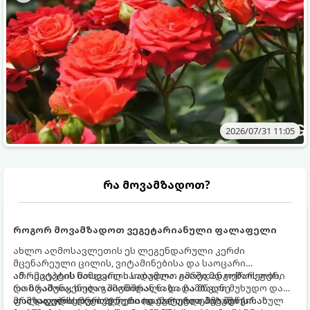
2026/07/31 11:05
რა მოვამზადოთ?
როგორ მოვამზადოთ ვეგეტარიანული ფალაფელი
ახლო აღმოსავლეთის ეს ლეგენდარული კერძი
მცენარეული ცილის, ვიტამინებისა და საოცარი
არომატების ნამდვილი საბადოა. გარედან ოქროსფერი
ამ რეცეპტის მთავარი საიდუმლო იმაში მდგომარეობს,
და ხრაშუნა, ხოლო შიგნიდან ნაზი და მწვანე
რომ გამოიყენება გამომშრალი და ჩამბალი მუხუდო და
ფალაფელის ბურთულები იდეალურია პიტაში (არაბულ
არა დაკონსერვებული, რათა ბურთულებმა შეწვისას
მომზადების დრო: 20 წუთი (დამატებით მუხუდოს