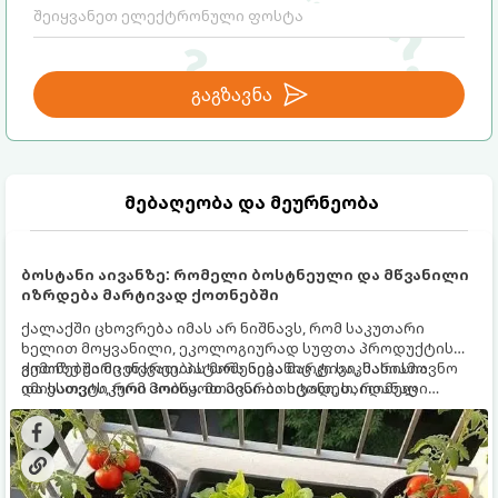
გაგზავნა
მებაღეობა და მეურნეობა
ბოსტანი აივანზე: რომელი ბოსტნეული და მწვანილი
იზრდება მარტივად ქოთნებში
ქალაქში ცხოვრება იმას არ ნიშნავს, რომ საკუთარი
ხელით მოყვანილი, ეკოლოგიურად სუფთა პროდუქტის
გემოზე უარი თქვათ. პატარა აივანიც კი საკმარისია
ქოთნებში მცენარეების მოშენება მარტივი, სასიამოვნო
იმისათვის, რომ მოიწყოთ მინი-ბოსტანი, საიდანაც
და ესთეტიკური ჰობია. მთავარია იცოდეთ, რომელი
ყოველდღიურად ახალ, არომატულ მწვანილსა და
კულტურები ეგუებიან ქოთნის პირობებს ყველაზე კარგად
ბოსტნეულს მოკრეფთ.
და როგორ მოუაროთ მათ სწორად.