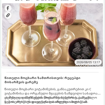
დახვეწილ და მაგრილებელ კოქტეილს.
2026/08/05 13:17
წითელი მოცხარი ზამთრისთვის: რეცეპტი
მოხარშვის გარეშე
წითელი მოცხარი ვიტამინების, განსაკუთრებით კი C
ვიტამინისა და ორგანული მჟავების ნამდვილი საბადოა.
თერმული დამუშავების (მოხარშვის) დროს სასარგებლო
ეს მეთოდი ინარჩუნებს მოცხარის ბუნებრივ, კაშკაშა
ნივთიერებების დიდი ნაწილი იშლება. ამიტომ, ამ
გემოს, არომატს და ყველა სასარგებლო თვისებას.