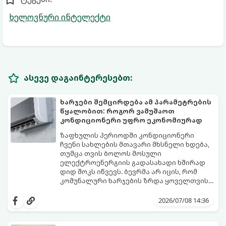
ხელოვნური ინტელექტი
ასევე დაგაინტერესებთ:
ხარჯები შემცირდება ამ პარამეტრების
წყალობით: როგორ ვამუშაოთ
კონდიციონერი უფრო ეკონომიურად
ზაფხულის პერიოდში კონდიციონერი
ჩვენი სახლების მთავარი მხსნელი ხდება,
თუმცა თვის ბოლოს მოსული
ელექტროენერგიის გადასახადი ხშირად
დიდ შოკს იწვევს. ბევრმა არ იცის, რომ
კომუნალური ხარჯების ზრდა ყოველთვის
თავად აპარატის ბრალი არ არის, ხშირად
არსებობს რამდენიმე მარტივი რეჟიმი და
მიზეზი მისი არასწორი ექსპლუატაცია და
პარამეტრი, რომლებიც დაგეხმარებათ
2026/07/08 14:36
მართვის პულტის პარამეტრების
შეინარჩუნოთ სასურველი სიგრილე და
უცოდინარობაა.
ამავდროულად საგრძნობლად დაზოგოთ