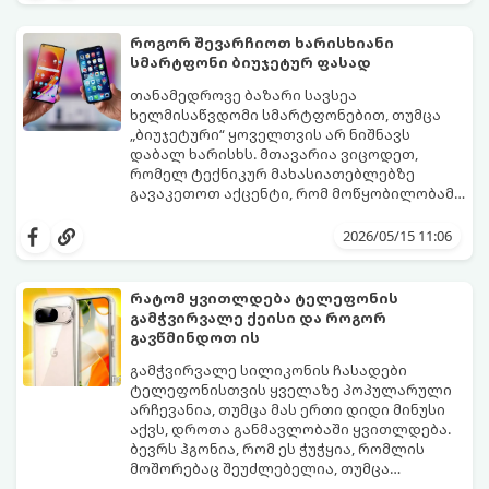
უცოდინარობაა.
ამავდროულად საგრძნობლად დაზოგოთ
ბიუჯეტი.
როგორ შევარჩიოთ ხარისხიანი
გთავაზობთ ეკონომიური მუშაობის
სმარტფონი ბიუჯეტურ ფასად
მთავარ ხრიკებს:
თანამედროვე ბაზარი სავსეა
ხელმისაწვდომი სმარტფონებით, თუმცა
„ბიუჯეტური“ ყოველთვის არ ნიშნავს
დაბალ ხარისხს. მთავარია ვიცოდეთ,
რომელ ტექნიკურ მახასიათებლებზე
გავაკეთოთ აქცენტი, რომ მოწყობილობამ
რამდენიმე წელი გამართულად იმუშაოს.
მიჰყევით ამ გზამკვლევს ოპტიმალური
არჩევანის გასაკეთებლად:
2026/05/15 11:06
რატომ ყვითლდება ტელეფონის
გამჭვირვალე ქეისი და როგორ
გავწმინდოთ ის
გამჭვირვალე სილიკონის ჩასადები
ტელეფონისთვის ყველაზე პოპულარული
არჩევანია, თუმცა მას ერთი დიდი მინუსი
აქვს, დროთა განმავლობაში ყვითლდება.
ბევრს ჰგონია, რომ ეს ჭუჭყია, რომლის
მოშორებაც შეუძლებელია, თუმცა
არსებობს მეთოდები, რომლებიც მას