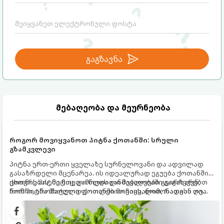
გაგზავნა
მებაღეობა და მეურნეობა
როგორ მოვიყვანოთ პიტნა ქოთანში: სრული
გზამკვლევი
პიტნა ერთ-ერთი ყველაზე სურნელოვანი და ადვილად
გასაზრდელი მცენარეა. ის იდეალურად ეგუება ქოთანში
ცხოვრებას, მეტიც, გამოცდილი მებაღეები გვირჩევენ,
ქოთნის პიტნა მთელი წლის განმავლობაში გაგახარებთ
რომ პიტნა მხოლოდ ქოთანში მოვიყვანოთ, რადგან ღია
ნორჩი, არომატული ფოთლებით ჩაის, ლიმონათისა თუ
გრუნტში (ბაღში) დარგვისას ის ფესვებით ძალიან
კერძებისთვის.
სწრაფად ვრცელდება და სხვა მცენარეებს ავიწროებს.