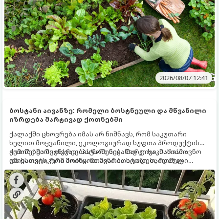
2026/08/07 12:41
ბოსტანი აივანზე: რომელი ბოსტნეული და მწვანილი
იზრდება მარტივად ქოთნებში
ქალაქში ცხოვრება იმას არ ნიშნავს, რომ საკუთარი
ხელით მოყვანილი, ეკოლოგიურად სუფთა პროდუქტის
გემოზე უარი თქვათ. პატარა აივანიც კი საკმარისია
ქოთნებში მცენარეების მოშენება მარტივი, სასიამოვნო
იმისათვის, რომ მოიწყოთ მინი-ბოსტანი, საიდანაც
და ესთეტიკური ჰობია. მთავარია იცოდეთ, რომელი
ყოველდღიურად ახალ, არომატულ მწვანილსა და
კულტურები ეგუებიან ქოთნის პირობებს ყველაზე კარგად
ბოსტნეულს მოკრეფთ.
და როგორ მოუაროთ მათ სწორად.