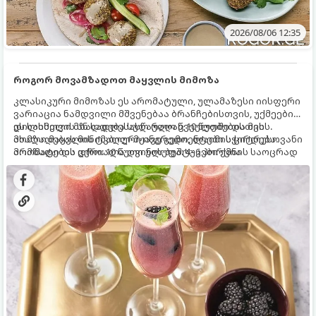
2026/08/06 12:35
როგორ მოვამზადოთ მაყვლის მიმოზა
კლასიკური მიმოზას ეს არომატული, ულამაზესი იისფერი
ვარიაცია ნამდვილი მშვენებაა ბრანჩებისთვის, უქმეების
დილისთვის ან სადღესასწაულო წვეულებებისთვის.
ეს სასმელი მზადდება სულ რაღაც 10 წუთში და მის
ახალი მაყვლის ტკბილ-მჟავე გემო, ლაიმის ციტრუსოვანი
მომზადებას მინიმალური ინგრედიენტები სჭირდება.
არომატი და ცქრიალა ღვინის ბუშტუკები ქმნის საოცრად
მომზადების დრო: 10 წუთი ულუფა: 4–6 პორცია
დახვეწილ და მაგრილებელ კოქტეილს.