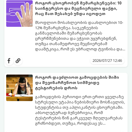
ჟღერად და თანამედროვე სახელებს.
როგორ ცხოვრობენ მემარცხენეები: 10
საინტერესო და მეცნიერული ფაქტი,
რაც მათ შესახებ უნდა იცოდეთ
მსოფლიო მოსახლეობის დაახლოებით 10-
12% მემარცხენეა. საუკუნეების
განმავლობაში მემარცხენეობას
ცრურწმენებითა და ეჭვით უყურებდნენ,
თუმცა თანამედროვე მეცნიერებამ
დაამტკიცა, რომ ეს უბრალოდ ტვინისა და
ნერვული სისტემის მუშაობის უნიკალური
გთავაზობთ 10 საინტერესო მეცნიერულ
თავისებურებაა.
ფაქტს იმის შესახებ, თუ როგორ მუშაობს
2026/07/27 12:46
მემარცხენეების ტვინი და რა
უპირატესობები თუ გამოწვევები აქვთ
მათ ყოველდღიურ ცხოვრებაში.
როგორ დავძლიოთ გამოცდების შიში
და შევინარჩუნოთ სიმშვიდე
ტესტირების დროს
გამოცდების პერიოდი ერთ-ერთი ყველაზე
სტრესული ეტაპია ნებისმიერი მოსწავლის,
სტუდენტისა თუ აპლიკანტის ცხოვრებაში.
აბსოლუტურად ბუნებრივია, რომ
ტესტირების წინ გარკვეულ მღელვარებას
გრძნობდეთ, თუმცა, როდესაც ეს
მღელვარება პანიკასა და ძლიერ შიშში
გამოცდების შიში (ტესტური შფოთვა)