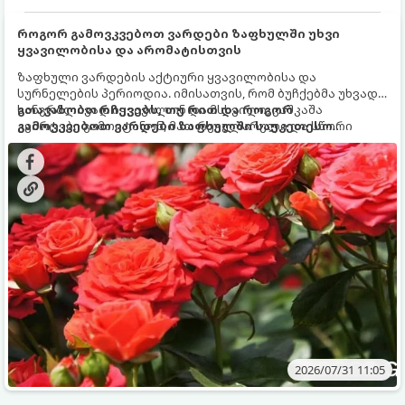
როგორ გამოვკვებოთ ვარდები ზაფხულში უხვი
ყვავილობისა და არომატისთვის
ზაფხული ვარდების აქტიური ყვავილობისა და
სურნელების პერიოდია. იმისათვის, რომ ბუჩქებმა უხვად,
ხანგრძლივად იყვავილონ და მსხვილი, კაშკაშა
გთავაზობთ რჩევებს, თუ რით და როგორ
კვირტები გამოიტანონ, მათ რეგულარული და სწორი
გამოვკვებოთ ვარდები ზაფხულში საუკეთესო
გამოკვება სჭირდებათ. ზაფხულის პერიოდში მცენარის
შედეგის მისაღწევად:
მოთხოვნილებები იცვლება, ამიტომ მნიშვნელოვანია
ვიცოდეთ, რომელი სასუქები გამოიყენება ამ დროს.
2026/07/31 11:05