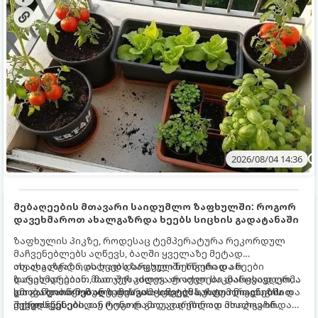
2026/08/04 14:36
მებაღეების მთავარი საიდუმლო ზაფხულში: როგორ
დავეხმაროთ ახალგაზრდა ხეებს სიცხის გადატანაში
ზაფხულის პიკზე, როდესაც ტემპერატურა რეკორდულ
მაჩვენებლებს აღწევს, ბაღში ყველაზე მეტად
ახალგაზრდა, ახლად დარგული ნერგები და ხეები
თუ ახალგაზრდა ხეებს ზაფხულში სწორად არ
ზარალდებიან. მათ ჯერ კიდევ არ აქვთ საკმარისად ღრმა
დავეხმარებით, მათ შესაძლოა ფოთლები დასცვივდეთ,
და განვითარებული ფესვთა სისტემა, რათა ნიადაგის
ხმობა დაიწყონ ან ზამთრის ყინვებს სუსტი ორგანიზმით
გთავაზობთ მებაღეების გამოცდილ საიდუმლოებებსა და
ქვედა ფენებიდან ტენი დამოუკიდებლად მოიპოვონ.
შეხვდნენ.
ოქროს წესებს, თუ როგორ გადავარჩინოთ ახალგაზრდა
ხეები ზაფხულის სიცხეში: