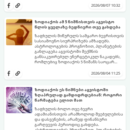
იჩენდა და სირთულეების მიუხედავად წინ
2026/08/07 10:32
სვლას განაგრძობდა. ბევრი მიეჩვია
სტაბილურობისთვის ბრძოლას,
სურვილების გადადებასა და ხარჯების
ზოდიაქოს ამ 5 ნიშნისთვის აგვისტო
მკაცრ კონტროლს. თუმცა, ახლა სიტუაცია
პრობლემები, რომლებიც უსასრულო
წლის ყველაზე ბედნიერი თვე გახდება
თანდათან შეიცვლება.
გეგონათ, უკან დაიხევს, ამასთან ერთად კი
გაჩნდება მეტი ნდობა მომავლის მიმართ.
ზაფხულის მიწურულს სამყარო ბევრისთვის
რთული პერიოდის შემდეგ ეს ნიშნები
სასიამოვნო სიურპრიზებს ამზადებს.
შეძლებენ ამოისუნთქონ და დაინახონ
ასტროლოგების პროგნოზით, პლანეტების
ახალი შესაძლებლობები.
განლაგება აგვისტოში შექმნის
განსაკუთრებულ ენერგეტიკულ ნაკადებს,
რომლებიც ზოდიაქოს 5 ნიშანს საოცარ
იღბალს, ჰარმონიასა და წარმატებას
მათთვის აგვისტო გარდამტეხი და წლის
მოუტანს.
ყველაზე ბედნიერი თვე აღმოჩნდება.
2026/08/04 11:25
გაიგეთ, მოხვდით თუ არა ამ იღბლიანთა
შორის:
ზოდიაქოს ეს ნიშნები აგვისტოში
ზღაპრულად გამდიდრდებიან: როგორი
წარმატება ელით მათ
ზაფხულის ბოლო თვე ბევრი
ადამიანისთვის არამხოლოდ შვებულებისა
და დასვენების, არამედ ფინანსური
გარღვევის პერიოდიც გახდება.
ასტროლოგების პროგნოზით, პლანეტების