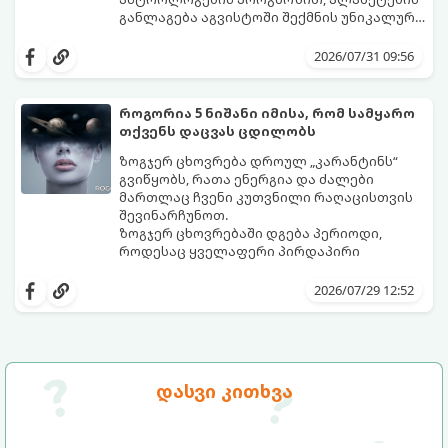
განლაგება აგვისტოში შექმნის უნიკალურ
ენერგეტიკულ ნაკადებს, რომლებიც
გაიგეთ, მოხვდით თუ არა იმ იღბლიანთა
ზოდიაქოს 4 ნიშანს ფინანსური წარმატების
შორის, ვისაც აგვისტოში ფინანსური
2026/07/31 09:56
მიღწევასა და შემოსავლების
იღბალი გაუღიმებს:
საგრძნობლად გაზრდაში დაეხმარება.
როგორია 5 ნიშანი იმისა, რომ სამყარო
თქვენს დაცვას ცდილობს
ზოგჯერ ცხოვრება დროულ „კარანტინს“
გვიწყობს, რათა ენერგია და ძალები
მართლაც ჩვენი კუთვნილი რაღაცისთვის
შევინარჩუნოთ.
ზოგჯერ ცხოვრებაში დგება პერიოდი,
როდესაც ყველაფერი პირდაპირი
მნიშვნელობით ხელიდან გვეცლება:
იშლება მნიშვნელოვანი გარიგებები,
2026/07/29 12:52
უქმდება დიდხანს ნანატრი მოგზაურობები,
ხოლო ადამიანები, რომლებსაც
ახლობლებად ვთვლიდით, უეცრად მიდიან.
აი, 5 აშკარა ნიშანი იმისა, რომ
ასეთ მომენტებში ადვილია
მომხდარი მარცხი სასჯელი კი არა,
სასოწარკვეთილებაში ჩავარდნა. თუმცა
თქვენი დაცვისკენ მიმართული
დასვი კითხვა
ეზოთერიკასა და ფსიქოლოგიაში ეს
სამყაროს მცდელობაა:
ფენომენი ხშირად სხვანაირად
განიხილება: როგორც სამყაროს (ან ჩვენი