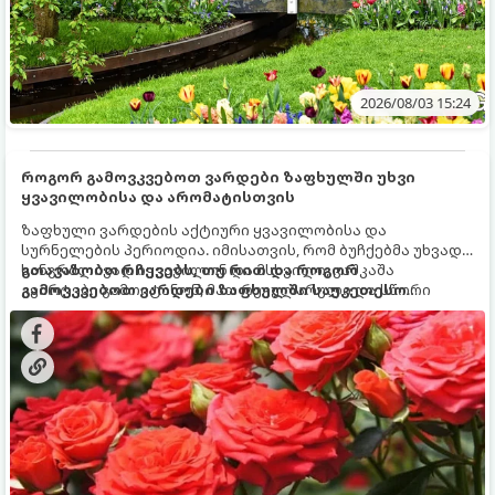
2026/08/03 15:24
როგორ გამოვკვებოთ ვარდები ზაფხულში უხვი
ყვავილობისა და არომატისთვის
ზაფხული ვარდების აქტიური ყვავილობისა და
სურნელების პერიოდია. იმისათვის, რომ ბუჩქებმა უხვად,
ხანგრძლივად იყვავილონ და მსხვილი, კაშკაშა
გთავაზობთ რჩევებს, თუ რით და როგორ
კვირტები გამოიტანონ, მათ რეგულარული და სწორი
გამოვკვებოთ ვარდები ზაფხულში საუკეთესო
გამოკვება სჭირდებათ. ზაფხულის პერიოდში მცენარის
შედეგის მისაღწევად:
მოთხოვნილებები იცვლება, ამიტომ მნიშვნელოვანია
ვიცოდეთ, რომელი სასუქები გამოიყენება ამ დროს.