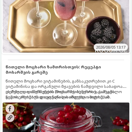
2026/08/05 13:17
წითელი მოცხარი ზამთრისთვის: რეცეპტი
მოხარშვის გარეშე
წითელი მოცხარი ვიტამინების, განსაკუთრებით კი C
ვიტამინისა და ორგანული მჟავების ნამდვილი საბადოა.
თერმული დამუშავების (მოხარშვის) დროს სასარგებლო
ეს მეთოდი ინარჩუნებს მოცხარის ბუნებრივ, კაშკაშა
ნივთიერებების დიდი ნაწილი იშლება. ამიტომ, ამ
გემოს, არომატს და ყველა სასარგებლო თვისებას.
კენკრის ზამთრისთვის შესანახად საუკეთესო გზა
„ცოცხალი ჯემის“ მომზადებაა - მოხარშვის გარეშე.