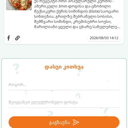
ეს რეცეპტი ორი პოპულარული კერძის -
ამერიკული ჰოთ-დოგისა და ცნობილი
მექსიკური ქუჩის სიმინდის (Elote) საოცარი
სინთეზია. გრილზე შებრაწული სოსისი,
შემწვარი სიმინდი, კრემისებრი სოუსი,
მარილიანი ყველი და ცხარე სანელებლები
ქმნის ნამდვილი გემოების აფეთქებას.
ეს იდეალური კერძია ეზოს
წვეულებებისთვის, ბარბექიუსთვის ან
2026/08/03 14:12
უბრალოდ მეგობრებთან ერთად გემრიელი
ვახშმისთვის.
მომზადების დრო: 15 წუთი
ულუფა: 8 პორცია
დასვი კითხვა
გაგზავნა