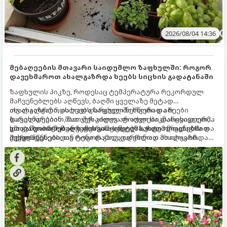
2026/08/04 14:36
მებაღეების მთავარი საიდუმლო ზაფხულში: როგორ
დავეხმაროთ ახალგაზრდა ხეებს სიცხის გადატანაში
ზაფხულის პიკზე, როდესაც ტემპერატურა რეკორდულ
მაჩვენებლებს აღწევს, ბაღში ყველაზე მეტად
ახალგაზრდა, ახლად დარგული ნერგები და ხეები
თუ ახალგაზრდა ხეებს ზაფხულში სწორად არ
ზარალდებიან. მათ ჯერ კიდევ არ აქვთ საკმარისად ღრმა
დავეხმარებით, მათ შესაძლოა ფოთლები დასცვივდეთ,
და განვითარებული ფესვთა სისტემა, რათა ნიადაგის
ხმობა დაიწყონ ან ზამთრის ყინვებს სუსტი ორგანიზმით
გთავაზობთ მებაღეების გამოცდილ საიდუმლოებებსა და
ქვედა ფენებიდან ტენი დამოუკიდებლად მოიპოვონ.
შეხვდნენ.
ოქროს წესებს, თუ როგორ გადავარჩინოთ ახალგაზრდა
ხეები ზაფხულის სიცხეში: