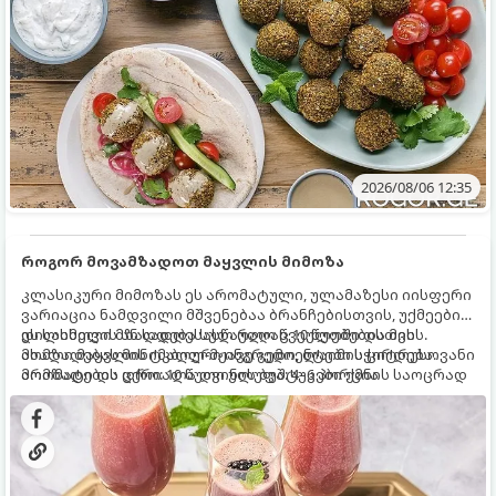
2026/08/06 12:35
როგორ მოვამზადოთ მაყვლის მიმოზა
კლასიკური მიმოზას ეს არომატული, ულამაზესი იისფერი
ვარიაცია ნამდვილი მშვენებაა ბრანჩებისთვის, უქმეების
დილისთვის ან სადღესასწაულო წვეულებებისთვის.
ეს სასმელი მზადდება სულ რაღაც 10 წუთში და მის
ახალი მაყვლის ტკბილ-მჟავე გემო, ლაიმის ციტრუსოვანი
მომზადებას მინიმალური ინგრედიენტები სჭირდება.
არომატი და ცქრიალა ღვინის ბუშტუკები ქმნის საოცრად
მომზადების დრო: 10 წუთი ულუფა: 4–6 პორცია
დახვეწილ და მაგრილებელ კოქტეილს.