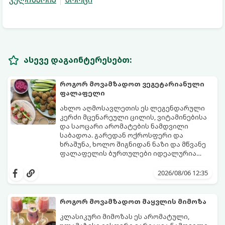
ასევე დაგაინტერესებთ:
როგორ მოვამზადოთ ვეგეტარიანული
ფალაფელი
ახლო აღმოსავლეთის ეს ლეგენდარული
კერძი მცენარეული ცილის, ვიტამინებისა
და საოცარი არომატების ნამდვილი
საბადოა. გარედან ოქროსფერი და
ხრაშუნა, ხოლო შიგნიდან ნაზი და მწვანე
ფალაფელის ბურთულები იდეალურია
პიტაში (არაბულ პურში) ჩასადებად,
ამ რეცეპტის მთავარი საიდუმლო იმაში
სალათებთან ერთად ან ტახინის (სესამის)
მდგომარეობს, რომ გამოიყენება
2026/08/06 12:35
სოუსთან მირთმევისთვის.
გამომშრალი და ჩამბალი მუხუდო და არა
დაკონსერვებული, რათა ბურთულებმა
შეწვისას ფორმა იდეალურად შეინარჩუნოს
როგორ მოვამზადოთ მაყვლის მიმოზა
და არ დაიშალოს.
მომზადების დრო: 20 წუთი (დამატებით
კლასიკური მიმოზას ეს არომატული,