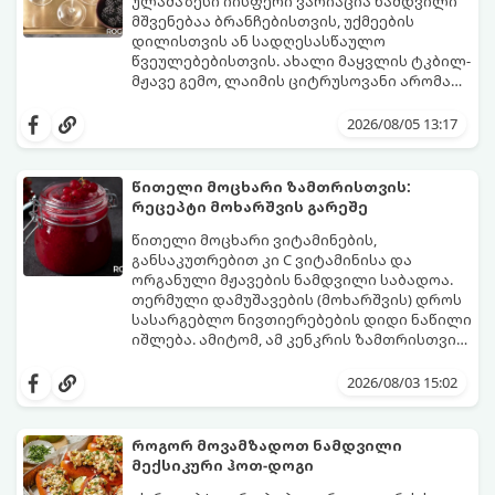
მუხუდოს ჩალბობის დრო: 12-24 საათი)
ულამაზესი იისფერი ვარიაცია ნამდვილი
შეწვის დრო: 10–15 წუთი ულუფა: 20–24 ცალი
მშვენებაა ბრანჩებისთვის, უქმეების
ბურთულა (4–6 პორცია)
დილისთვის ან სადღესასწაულო
წვეულებებისთვის. ახალი მაყვლის ტკბილ-
მჟავე გემო, ლაიმის ციტრუსოვანი არომატი
და ცქრიალა ღვინის ბუშტუკები ქმნის
ეს სასმელი მზადდება სულ რაღაც 10 წუთში
საოცრად დახვეწილ და მაგრილებელ
და მის მომზადებას მინიმალური
2026/08/05 13:17
კოქტეილს.
ინგრედიენტები სჭირდება.
მომზადების დრო: 10 წუთი ულუფა: 4–6
პორცია
წითელი მოცხარი ზამთრისთვის:
რეცეპტი მოხარშვის გარეშე
წითელი მოცხარი ვიტამინების,
განსაკუთრებით კი C ვიტამინისა და
ორგანული მჟავების ნამდვილი საბადოა.
თერმული დამუშავების (მოხარშვის) დროს
სასარგებლო ნივთიერებების დიდი ნაწილი
იშლება. ამიტომ, ამ კენკრის ზამთრისთვის
შესანახად საუკეთესო გზა „ცოცხალი ჯემის“
ეს მეთოდი ინარჩუნებს მოცხარის
მომზადებაა - მოხარშვის გარეშე.
ბუნებრივ, კაშკაშა გემოს, არომატს და
2026/08/03 15:02
ყველა სასარგებლო თვისებას.
როგორ მოვამზადოთ ნამდვილი
მექსიკური ჰოთ-დოგი