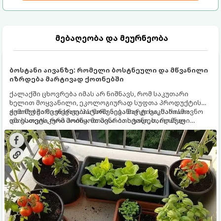
მებაღეობა და მეურნეობა
ბოსტანი აივანზე: რომელი ბოსტნეული და მწვანილი
იზრდება მარტივად ქოთნებში
ქალაქში ცხოვრება იმას არ ნიშნავს, რომ საკუთარი
ხელით მოყვანილი, ეკოლოგიურად სუფთა პროდუქტის
გემოზე უარი თქვათ. პატარა აივანიც კი საკმარისია
ქოთნებში მცენარეების მოშენება მარტივი, სასიამოვნო
იმისათვის, რომ მოიწყოთ მინი-ბოსტანი, საიდანაც
და ესთეტიკური ჰობია. მთავარია იცოდეთ, რომელი
ყოველდღიურად ახალ, არომატულ მწვანილსა და
კულტურები ეგუებიან ქოთნის პირობებს ყველაზე კარგად
ბოსტნეულს მოკრეფთ.
და როგორ მოუაროთ მათ სწორად.