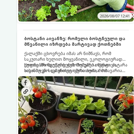
2026/08/07 12:41
ბოსტანი აივანზე: რომელი ბოსტნეული და
მწვანილი იზრდება მარტივად ქოთნებში
ქალაქში ცხოვრება იმას არ ნიშნავს, რომ
საკუთარი ხელით მოყვანილი, ეკოლოგიურად
სუფთა პროდუქტის გემოზე უარი თქვათ. პატარა
ქოთნებში მცენარეების მოშენება მარტივი,
აივანიც კი საკმარისია იმისათვის, რომ
სასიამოვნო და ესთეტიკური ჰობია. მთავარია
მოიწყოთ მინი-ბოსტანი, საიდანაც
იცოდეთ, რომელი კულტურები ეგუებიან
ყოველდღიურად ახალ, არომატულ მწვანილსა
ქოთნის პირობებს ყველაზე კარგად და როგორ
და ბოსტნეულს მოკრეფთ.
მოუაროთ მათ სწორად.