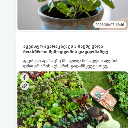
2026/08/07 12:46
აგვისტო აგარაკზე: ეს 5 საქმე უნდა
მოასწროთ შემოდგომის დადგომამდე
აგვისტო აგარაკზე მხოლოდ მოსავლის აღების
დრო არ არის - ეს არის გადამწყვეტი თვე,
როდესაც საფუძველი ეყრება მომავალი წლის
მოსავალს და ბაღი მზადდება შემოდგომა-
ზამთრის სეზონისთვის. იმისათვის, რომ
ნიადაგმა ენერგია აღიდგინოს, ხოლო
მცენარეებმა ზამთარს გაუძლონ, აგვისტოს
ბოლომდე 5 მნიშვნელოვანი საქმის გაკეთება
უნდა მოასწროთ: