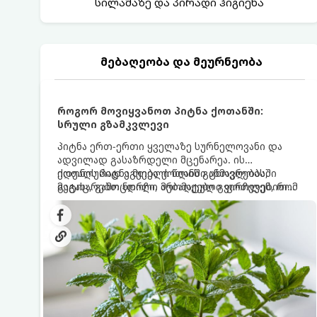
სილამაზე და პირადი ჰიგიენა
მებაღეობა და მეურნეობა
როგორ მოვიყვანოთ პიტნა ქოთანში:
სრული გზამკვლევი
პიტნა ერთ-ერთი ყველაზე სურნელოვანი და
ადვილად გასაზრდელი მცენარეა. ის
იდეალურად ეგუება ქოთანში ცხოვრებას,
ქოთნის პიტნა მთელი წლის განმავლობაში
მეტიც, გამოცდილი მებაღეები გვირჩევენ, რომ
გაგახარებთ ნორჩი, არომატული ფოთლებით
პიტნა მხოლოდ ქოთანში მოვიყვანოთ, რადგან
ჩაის, ლიმონათისა თუ კერძებისთვის.
ღია გრუნტში (ბაღში) დარგვისას ის ფესვებით
ძალიან სწრაფად ვრცელდება და სხვა
მცენარეებს ავიწროებს.