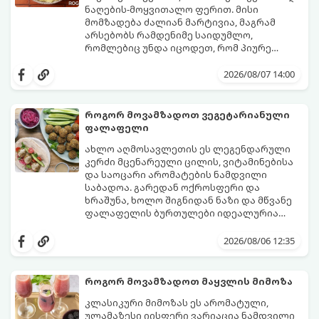
ნაღების-მოყვითალო ფერით. მისი
მომზადება ძალიან მარტივია, მაგრამ
არსებობს რამდენიმე საიდუმლო,
რომლებიც უნდა იცოდეთ, რომ პიურე
იდეალურად გემრიელი გამოვიდეს.
2026/08/07 14:00
როგორ მოვამზადოთ ვეგეტარიანული
ფალაფელი
ახლო აღმოსავლეთის ეს ლეგენდარული
კერძი მცენარეული ცილის, ვიტამინებისა
და საოცარი არომატების ნამდვილი
საბადოა. გარედან ოქროსფერი და
ხრაშუნა, ხოლო შიგნიდან ნაზი და მწვანე
ფალაფელის ბურთულები იდეალურია
პიტაში (არაბულ პურში) ჩასადებად,
ამ რეცეპტის მთავარი საიდუმლო იმაში
სალათებთან ერთად ან ტახინის (სესამის)
მდგომარეობს, რომ გამოიყენება
2026/08/06 12:35
სოუსთან მირთმევისთვის.
გამომშრალი და ჩამბალი მუხუდო და არა
დაკონსერვებული, რათა ბურთულებმა
შეწვისას ფორმა იდეალურად შეინარჩუნოს
როგორ მოვამზადოთ მაყვლის მიმოზა
და არ დაიშალოს.
მომზადების დრო: 20 წუთი (დამატებით
კლასიკური მიმოზას ეს არომატული,
მუხუდოს ჩალბობის დრო: 12-24 საათი)
ულამაზესი იისფერი ვარიაცია ნამდვილი