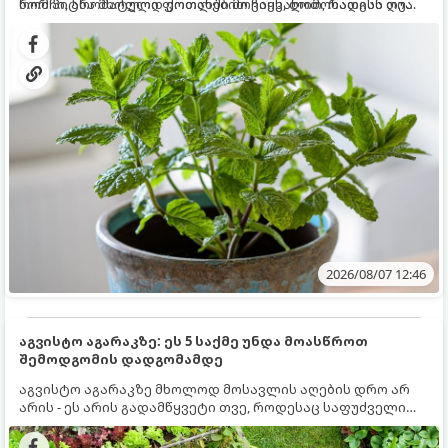
რომ პიტნა მხოლოდ ქოთანში მოვიყვანოთ, რადგან ღია
ნორჩი, არომატული ფოთლებით ჩაის, ლიმონათისა თუ
გრუნტში (ბაღში) დარგვისას ის ფესვებით ძალიან
კერძებისთვის.
სწრაფად ვრცელდება და სხვა მცენარეებს ავიწროებს.
2026/08/07 12:46
აგვისტო აგარაკზე: ეს 5 საქმე უნდა მოასწროთ
შემოდგომის დადგომამდე
აგვისტო აგარაკზე მხოლოდ მოსავლის აღების დრო არ
არის - ეს არის გადამწყვეტი თვე, როდესაც საფუძველი
ეყრება მომავალი წლის მოსავალს და ბაღი მზადდება
შემოდგომა-ზამთრის სეზონისთვის. იმისათვის, რომ