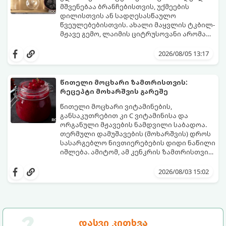
შეწვის დრო: 10–15 წუთი ულუფა: 20–24 ცალი
მშვენებაა ბრანჩებისთვის, უქმეების
ბურთულა (4–6 პორცია)
დილისთვის ან სადღესასწაულო
წვეულებებისთვის. ახალი მაყვლის ტკბილ-
მჟავე გემო, ლაიმის ციტრუსოვანი არომატი
და ცქრიალა ღვინის ბუშტუკები ქმნის
ეს სასმელი მზადდება სულ რაღაც 10 წუთში
საოცრად დახვეწილ და მაგრილებელ
და მის მომზადებას მინიმალური
2026/08/05 13:17
კოქტეილს.
ინგრედიენტები სჭირდება.
მომზადების დრო: 10 წუთი ულუფა: 4–6
პორცია
წითელი მოცხარი ზამთრისთვის:
რეცეპტი მოხარშვის გარეშე
წითელი მოცხარი ვიტამინების,
განსაკუთრებით კი C ვიტამინისა და
ორგანული მჟავების ნამდვილი საბადოა.
თერმული დამუშავების (მოხარშვის) დროს
სასარგებლო ნივთიერებების დიდი ნაწილი
იშლება. ამიტომ, ამ კენკრის ზამთრისთვის
შესანახად საუკეთესო გზა „ცოცხალი ჯემის“
ეს მეთოდი ინარჩუნებს მოცხარის
მომზადებაა - მოხარშვის გარეშე.
ბუნებრივ, კაშკაშა გემოს, არომატს და
2026/08/03 15:02
ყველა სასარგებლო თვისებას.
დასვი კითხვა