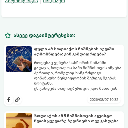
ასტროლოგია
ზოდიაქო
ასევე დაგაინტერესებთ:
ფული ამ ზოდიაქოს ნიშნების ხელში
აღმოჩნდება: ვინ გამდიდრდება?
როდესაც ვენერა სასწორის ნიშანში
გადავა, ზოდიაქოს სამი ნიშნისთვის იწყება
პერიოდი, რომელიც ხანგრძლივი
ფინანსური ნერვიულობის შემდეგ შვებას
მოიტანს.
ეს გახდება თავისებური ჯილდო მათთვის,
ვინც დიდხანს შრომობდა, მოთმინებას
იჩენდა და სირთულეების მიუხედავად წინ
2026/08/07 10:32
სვლას განაგრძობდა. ბევრი მიეჩვია
სტაბილურობისთვის ბრძოლას,
სურვილების გადადებასა და ხარჯების
ზოდიაქოს ამ 5 ნიშნისთვის აგვისტო
მკაცრ კონტროლს. თუმცა, ახლა სიტუაცია
პრობლემები, რომლებიც უსასრულო
წლის ყველაზე ბედნიერი თვე გახდება
თანდათან შეიცვლება.
გეგონათ, უკან დაიხევს, ამასთან ერთად კი