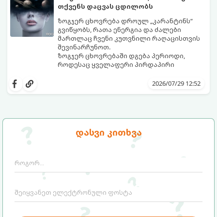
თქვენს დაცვას ცდილობს
ზოგჯერ ცხოვრება დროულ „კარანტინს“
გვიწყობს, რათა ენერგია და ძალები
მართლაც ჩვენი კუთვნილი რაღაცისთვის
შევინარჩუნოთ.
ზოგჯერ ცხოვრებაში დგება პერიოდი,
როდესაც ყველაფერი პირდაპირი
მნიშვნელობით ხელიდან გვეცლება:
იშლება მნიშვნელოვანი გარიგებები,
2026/07/29 12:52
უქმდება დიდხანს ნანატრი მოგზაურობები,
ხოლო ადამიანები, რომლებსაც
ახლობლებად ვთვლიდით, უეცრად მიდიან.
აი, 5 აშკარა ნიშანი იმისა, რომ
ასეთ მომენტებში ადვილია
მომხდარი მარცხი სასჯელი კი არა,
სასოწარკვეთილებაში ჩავარდნა. თუმცა
თქვენი დაცვისკენ მიმართული
დასვი კითხვა
ეზოთერიკასა და ფსიქოლოგიაში ეს
სამყაროს მცდელობაა:
ფენომენი ხშირად სხვანაირად
განიხილება: როგორც სამყაროს (ან ჩვენი
არაცნობიერის) ფარული დამცავი
მექანიზმების მუშაობა, რომელთაც
რეალური, მაგრამ ჯერ კიდევ უხილავი
საფრთხისგან შორს მივყავართ.