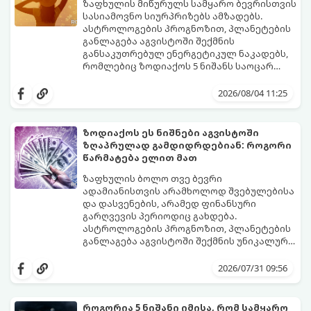
გაჩნდება მეტი ნდობა მომავლის მიმართ.
ზაფხულის მიწურულს სამყარო ბევრისთვის
რთული პერიოდის შემდეგ ეს ნიშნები
სასიამოვნო სიურპრიზებს ამზადებს.
შეძლებენ ამოისუნთქონ და დაინახონ
ასტროლოგების პროგნოზით, პლანეტების
ახალი შესაძლებლობები.
განლაგება აგვისტოში შექმნის
განსაკუთრებულ ენერგეტიკულ ნაკადებს,
რომლებიც ზოდიაქოს 5 ნიშანს საოცარ
იღბალს, ჰარმონიასა და წარმატებას
მათთვის აგვისტო გარდამტეხი და წლის
მოუტანს.
ყველაზე ბედნიერი თვე აღმოჩნდება.
2026/08/04 11:25
გაიგეთ, მოხვდით თუ არა ამ იღბლიანთა
შორის:
ზოდიაქოს ეს ნიშნები აგვისტოში
ზღაპრულად გამდიდრდებიან: როგორი
წარმატება ელით მათ
ზაფხულის ბოლო თვე ბევრი
ადამიანისთვის არამხოლოდ შვებულებისა
და დასვენების, არამედ ფინანსური
გარღვევის პერიოდიც გახდება.
ასტროლოგების პროგნოზით, პლანეტების
განლაგება აგვისტოში შექმნის უნიკალურ
ენერგეტიკულ ნაკადებს, რომლებიც
გაიგეთ, მოხვდით თუ არა იმ იღბლიანთა
ზოდიაქოს 4 ნიშანს ფინანსური წარმატების
შორის, ვისაც აგვისტოში ფინანსური
2026/07/31 09:56
მიღწევასა და შემოსავლების
იღბალი გაუღიმებს:
საგრძნობლად გაზრდაში დაეხმარება.
როგორია 5 ნიშანი იმისა, რომ სამყარო