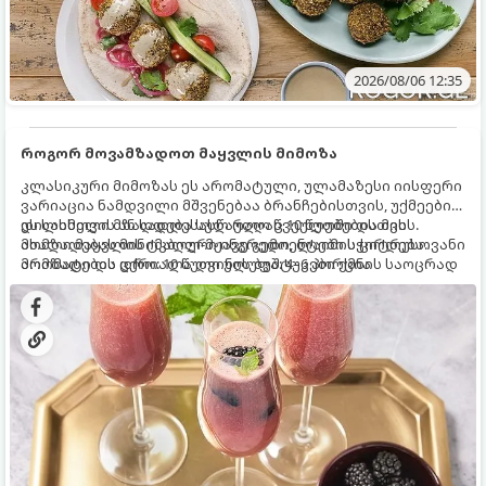
2026/08/06 12:35
როგორ მოვამზადოთ მაყვლის მიმოზა
კლასიკური მიმოზას ეს არომატული, ულამაზესი იისფერი
ვარიაცია ნამდვილი მშვენებაა ბრანჩებისთვის, უქმეების
დილისთვის ან სადღესასწაულო წვეულებებისთვის.
ეს სასმელი მზადდება სულ რაღაც 10 წუთში და მის
ახალი მაყვლის ტკბილ-მჟავე გემო, ლაიმის ციტრუსოვანი
მომზადებას მინიმალური ინგრედიენტები სჭირდება.
არომატი და ცქრიალა ღვინის ბუშტუკები ქმნის საოცრად
მომზადების დრო: 10 წუთი ულუფა: 4–6 პორცია
დახვეწილ და მაგრილებელ კოქტეილს.