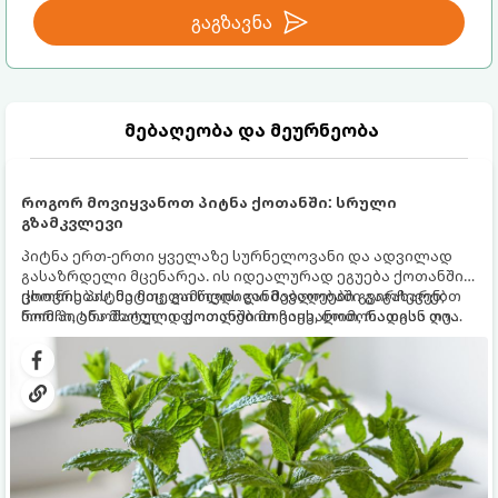
გაგზავნა
მებაღეობა და მეურნეობა
როგორ მოვიყვანოთ პიტნა ქოთანში: სრული
გზამკვლევი
პიტნა ერთ-ერთი ყველაზე სურნელოვანი და ადვილად
გასაზრდელი მცენარეა. ის იდეალურად ეგუება ქოთანში
ცხოვრებას, მეტიც, გამოცდილი მებაღეები გვირჩევენ,
ქოთნის პიტნა მთელი წლის განმავლობაში გაგახარებთ
რომ პიტნა მხოლოდ ქოთანში მოვიყვანოთ, რადგან ღია
ნორჩი, არომატული ფოთლებით ჩაის, ლიმონათისა თუ
გრუნტში (ბაღში) დარგვისას ის ფესვებით ძალიან
კერძებისთვის.
სწრაფად ვრცელდება და სხვა მცენარეებს ავიწროებს.