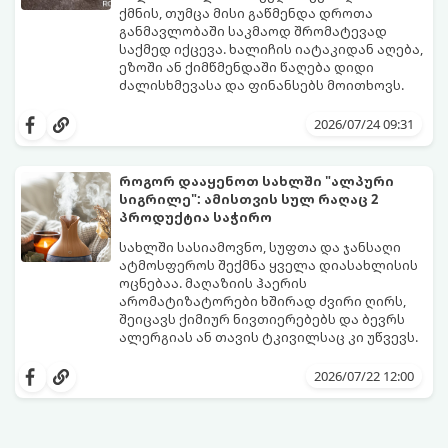
ქმნის, თუმცა მისი გაწმენდა დროთა
განმავლობაში საკმაოდ შრომატევად
საქმედ იქცევა. ხალიჩის იატაკიდან აღება,
ეზოში ან ქიმწმენდაში წაღება დიდი
ძალისხმევასა და ფინანსებს მოითხოვს.
სინამდვილეში, არსებობს რამდენიმე
ეფექტური, ბიუჯეტური და აპრობირებული
2026/07/24 09:31
მეთოდი, რომელთა დახმარებითაც
შეძლებთ ხალიჩის ადგილზევე გაწმენდას,
ლაქების ამოყვანასა და პირვანდელი
როგორ დააყენოთ სახლში "ალპური
სიახლის დაბრუნებას.
სიგრილე": ამისთვის სულ რაღაც 2
პროდუქტია საჭირო
სახლში სასიამოვნო, სუფთა და ჯანსაღი
ატმოსფეროს შექმნა ყველა დიასახლისის
ოცნებაა. მაღაზიის ჰაერის
არომატიზატორები ხშირად ძვირი ღირს,
შეიცავს ქიმიურ ნივთიერებებს და ბევრს
ალერგიას ან თავის ტკივილსაც კი უწვევს.
სინამდვილეში, ნამდვილი „ალპური
სიგრილისა“ და სიახლის ეფექტის მიღწევა
2026/07/22 12:00
სრულიად ბუნებრივი, უსაფრთხო და
ბიუჯეტური გზით არის შესაძლებელი.
ამისათვის სულ რაღაც 2 უბრალო
ინგრედიენტი დაგჭირდებათ, რომლებიც