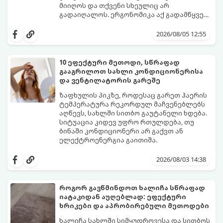
მიიღოს და თქვენი სხეულიც არ
გადაიღალოს. ერგონომიკა აქ გადამწყვეტ
როლს თამაშობს.
აი, როგორ მოაწყოთ იდეალური სამუშაო
კუთხე მცირე ფართში:
2026/08/05 12:55
10 ეფექტური მეთოდი, სწრაფად
გააგრილოთ სახლი კონდიციონერისა
და ვენტილატორის გარეშე
ზაფხულის პიკზე, როდესაც გარეთ ჰაერის
ტემპერატურა რეკორდულ მაჩვენებლებს
აღწევს, სახლში სითბო გაუტანელი ხდება.
სიტუაცია კიდევ უფრო რთულდება, თუ
ბინაში კონდიციონერი არ გაქვთ ან
ელექტროენერგია გაითიშა.
საბედნიეროდ, არსებობს ფიზიკის მარტივი
კანონები და გამოცდილი ყოფითი ხრიკები,
2026/08/03 14:38
რომლებიც დაგეხმარებათ, საგრძნობლად
დაწიოთ ტემპერატურა სახლში და შექმნათ
სასიამოვნო სიგრილე სპეციალური
როგორ გავწმინდოთ ხალიჩა სწრაფად
ტექნიკის გარეშეც.
იატაკიდან აუღებლად: ეფექტური
გთავაზობთ 10 საუკეთესო და
ხრიკები და აპრობირებული მეთოდები
ხელმისაწვდომ მეთოდს:
ხალიჩა სახლში სიმყუდროვესა და სითბოს