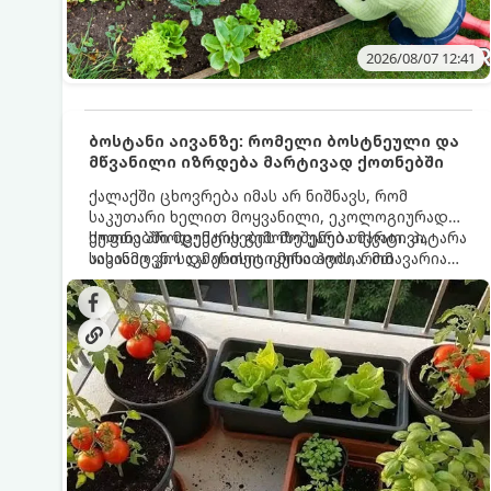
2026/08/07 12:41
ბოსტანი აივანზე: რომელი ბოსტნეული და
მწვანილი იზრდება მარტივად ქოთნებში
ქალაქში ცხოვრება იმას არ ნიშნავს, რომ
საკუთარი ხელით მოყვანილი, ეკოლოგიურად
სუფთა პროდუქტის გემოზე უარი თქვათ. პატარა
ქოთნებში მცენარეების მოშენება მარტივი,
აივანიც კი საკმარისია იმისათვის, რომ
სასიამოვნო და ესთეტიკური ჰობია. მთავარია
მოიწყოთ მინი-ბოსტანი, საიდანაც
იცოდეთ, რომელი კულტურები ეგუებიან
ყოველდღიურად ახალ, არომატულ მწვანილსა
ქოთნის პირობებს ყველაზე კარგად და როგორ
და ბოსტნეულს მოკრეფთ.
მოუაროთ მათ სწორად.