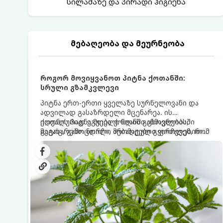
სილამაზე და პირადი ჰიგიენა
მებაღეობა და მეურნეობა
როგორ მოვიყვანოთ პიტნა ქოთანში:
სრული გზამკვლევი
პიტნა ერთ-ერთი ყველაზე სურნელოვანი და
ადვილად გასაზრდელი მცენარეა. ის
იდეალურად ეგუება ქოთანში ცხოვრებას,
ქოთნის პიტნა მთელი წლის განმავლობაში
მეტიც, გამოცდილი მებაღეები გვირჩევენ, რომ
გაგახარებთ ნორჩი, არომატული ფოთლებით
პიტნა მხოლოდ ქოთანში მოვიყვანოთ, რადგან
ჩაის, ლიმონათისა თუ კერძებისთვის.
ღია გრუნტში (ბაღში) დარგვისას ის ფესვებით
ძალიან სწრაფად ვრცელდება და სხვა
მცენარეებს ავიწროებს.