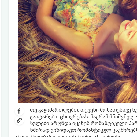
თუ გაგიმართლებთ, თქვენი მონათესავე სუ
გაატარებთ ცხოვრებას. მაგრამ მნიშვნელ
სულები არ უნდა იყვნენ რომანტიკული პარ
ხშირად ვიზიდავთ რომანტიკულ კავშირებს
ახლო მეგობარი, ოჯახის წევრი ან უფროსი.