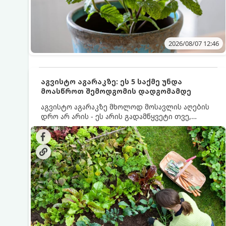
2026/08/07 12:46
აგვისტო აგარაკზე: ეს 5 საქმე უნდა
მოასწროთ შემოდგომის დადგომამდე
აგვისტო აგარაკზე მხოლოდ მოსავლის აღების
დრო არ არის - ეს არის გადამწყვეტი თვე,
როდესაც საფუძველი ეყრება მომავალი წლის
მოსავალს და ბაღი მზადდება შემოდგომა-
ზამთრის სეზონისთვის. იმისათვის, რომ
ნიადაგმა ენერგია აღიდგინოს, ხოლო
მცენარეებმა ზამთარს გაუძლონ, აგვისტოს
ბოლომდე 5 მნიშვნელოვანი საქმის გაკეთება
უნდა მოასწროთ: