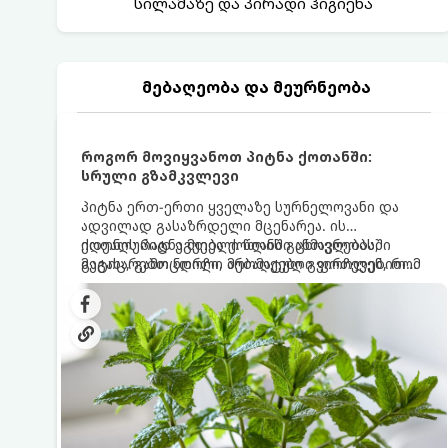
სილამაზე და პირადი ჰიგიენა
მებაღეობა და მეურნეობა
როგორ მოვიყვანოთ პიტნა ქოთანში:
სრული გზამკვლევი
პიტნა ერთ-ერთი ყველაზე სურნელოვანი და
ადვილად გასაზრდელი მცენარეა. ის
იდეალურად ეგუება ქოთანში ცხოვრებას,
ქოთნის პიტნა მთელი წლის განმავლობაში
მეტიც, გამოცდილი მებაღეები გვირჩევენ, რომ
გაგახარებთ ნორჩი, არომატული ფოთლებით
პიტნა მხოლოდ ქოთანში მოვიყვანოთ, რადგან
ჩაის, ლიმონათისა თუ კერძებისთვის.
ღია გრუნტში (ბაღში) დარგვისას ის ფესვებით
ძალიან სწრაფად ვრცელდება და სხვა
მცენარეებს ავიწროებს.