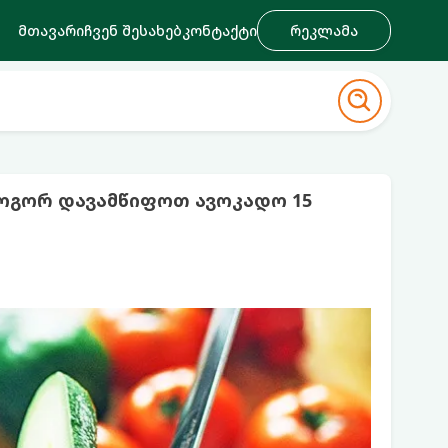
მთავარი
ჩვენ შესახებ
კონტაქტი
რეკლამა
როგორ დავამწიფოთ ავოკადო 15