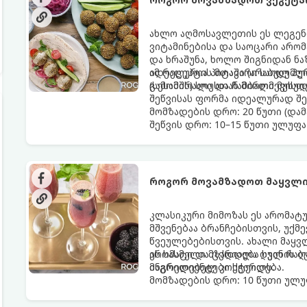
ახლო აღმოსავლეთის ეს ლეგენ
ვიტამინებისა და საოცარი არო
და ხრაშუნა, ხოლო შიგნიდან ნ
იდეალურია პიტაში (არაბულ პუ
ამ რეცეპტის მთავარი საიდუმლ
(სესამის) სოუსთან მირთმევისთ
გამომშრალი და ჩამბალი მუხუ
შეწვისას ფორმა იდეალურად შე
მომზადების დრო: 20 წუთი (დამ
შეწვის დრო: 10–15 წუთი ულუფა
როგორ მოვამზადოთ მაყვლი
კლასიკური მიმოზას ეს არომატ
მშვენებაა ბრანჩებისთვის, უქ
წვეულებებისთვის. ახალი მაყვ
არომატი და ცქრიალა ღვინის ბ
ეს სასმელი მზადდება სულ რაღა
მაგრილებელ კოქტეილს.
ინგრედიენტები სჭირდება.
მომზადების დრო: 10 წუთი ულუფ