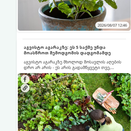
2026/08/07 12:46
აგვისტო აგარაკზე: ეს 5 საქმე უნდა
მოასწროთ შემოდგომის დადგომამდე
აგვისტო აგარაკზე მხოლოდ მოსავლის აღების
დრო არ არის - ეს არის გადამწყვეტი თვე,
როდესაც საფუძველი ეყრება მომავალი წლის
მოსავალს და ბაღი მზადდება შემოდგომა-
ზამთრის სეზონისთვის. იმისათვის, რომ
ნიადაგმა ენერგია აღიდგინოს, ხოლო
მცენარეებმა ზამთარს გაუძლონ, აგვისტოს
ბოლომდე 5 მნიშვნელოვანი საქმის გაკეთება
უნდა მოასწროთ: