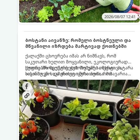
2026/08/07 12:41
ბოსტანი აივანზე: რომელი ბოსტნეული და
მწვანილი იზრდება მარტივად ქოთნებში
ქალაქში ცხოვრება იმას არ ნიშნავს, რომ
საკუთარი ხელით მოყვანილი, ეკოლოგიურად
სუფთა პროდუქტის გემოზე უარი თქვათ. პატარა
ქოთნებში მცენარეების მოშენება მარტივი,
აივანიც კი საკმარისია იმისათვის, რომ
სასიამოვნო და ესთეტიკური ჰობია. მთავარია
მოიწყოთ მინი-ბოსტანი, საიდანაც
იცოდეთ, რომელი კულტურები ეგუებიან
ყოველდღიურად ახალ, არომატულ მწვანილსა
ქოთნის პირობებს ყველაზე კარგად და როგორ
და ბოსტნეულს მოკრეფთ.
მოუაროთ მათ სწორად.