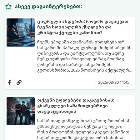
ასევე დაგაინტერესებთ:
ციფრული ანდერძი: როგორ დავიცვათ
ჩვენი სოციალური ქსელები და
კრიპტოაქტივები კანონით?
ჩვენს ეპოქაში ადამიანის ცხოვრება ორ
სამყაროში პარალელურად მიმდინარეობს:
ფიზიკურსა და ვირტუალურში. თუ ადრე
მემკვიდრეობა მხოლოდ უძრავ-მოძრავ
ქონებასა და საბანკო ანგარიშებს
გულისხმობდა, 2026 წლისთვის აქტუალური
გახდა ტერმინი „ციფრული მემკვიდრეობა“.
ამ სტატიაში განვიხილავთ, როგორ
რა ბედი ეწევა თქვენს ფოტოებს, სამუშაო
დაარეგულიროთ თქვენი ციფრული
2026/03/30 11:45
ფაილებს ან კრიპტოვალუტას, თუ თქვენ
აქტივების ბედი იურიდიულად და
მათზე წვდომას დაკარგავთ?
ტექნიკურად.
თქვენი უფლებები დაკავებისას:
გზამკვლევი სამართლებრივი
თავდაცვისთვის
სამართალდამცავებთან ურთიერთობისას
უმნიშვნელოვანესია ზუსტად იცოდეთ,
რისი მოთხოვნის უფლება გაქვთ კანონით.
საქართველოში დაკავება ორი სახისაა: