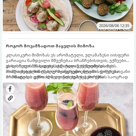
2026/08/06 12:35
როგორ მოვამზადოთ მაყვლის მიმოზა
კლასიკური მიმოზას ეს არომატული, ულამაზესი იისფერი
ვარიაცია ნამდვილი მშვენებაა ბრანჩებისთვის, უქმეების
დილისთვის ან სადღესასწაულო წვეულებებისთვის.
ეს სასმელი მზადდება სულ რაღაც 10 წუთში და მის
ახალი მაყვლის ტკბილ-მჟავე გემო, ლაიმის ციტრუსოვანი
მომზადებას მინიმალური ინგრედიენტები სჭირდება.
არომატი და ცქრიალა ღვინის ბუშტუკები ქმნის საოცრად
მომზადების დრო: 10 წუთი ულუფა: 4–6 პორცია
დახვეწილ და მაგრილებელ კოქტეილს.