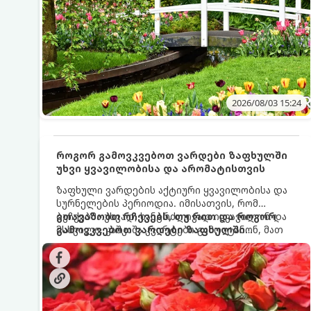
2026/08/03 15:24
როგორ გამოვკვებოთ ვარდები ზაფხულში
უხვი ყვავილობისა და არომატისთვის
ზაფხული ვარდების აქტიური ყვავილობისა და
სურნელების პერიოდია. იმისათვის, რომ
ბუჩქებმა უხვად, ხანგრძლივად იყვავილონ და
გთავაზობთ რჩევებს, თუ რით და როგორ
მსხვილი, კაშკაშა კვირტები გამოიტანონ, მათ
გამოვკვებოთ ვარდები ზაფხულში
რეგულარული და სწორი გამოკვება
საუკეთესო შედეგის მისაღწევად:
სჭირდებათ. ზაფხულის პერიოდში მცენარის
მოთხოვნილებები იცვლება, ამიტომ
მნიშვნელოვანია ვიცოდეთ, რომელი სასუქები
გამოიყენება ამ დროს.