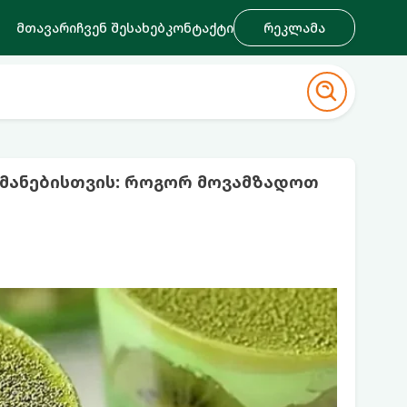
მთავარი
ჩვენ შესახებ
კონტაქტი
რეკლამა
რმანებისთვის: როგორ მოვამზადოთ