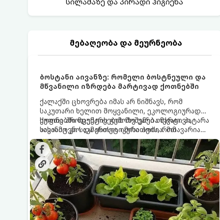
სილამაზე და პირადი ჰიგიენა
მებაღეობა და მეურნეობა
ბოსტანი აივანზე: რომელი ბოსტნეული და
მწვანილი იზრდება მარტივად ქოთნებში
ქალაქში ცხოვრება იმას არ ნიშნავს, რომ
საკუთარი ხელით მოყვანილი, ეკოლოგიურად
სუფთა პროდუქტის გემოზე უარი თქვათ. პატარა
ქოთნებში მცენარეების მოშენება მარტივი,
აივანიც კი საკმარისია იმისათვის, რომ
სასიამოვნო და ესთეტიკური ჰობია. მთავარია
მოიწყოთ მინი-ბოსტანი, საიდანაც
იცოდეთ, რომელი კულტურები ეგუებიან
ყოველდღიურად ახალ, არომატულ მწვანილსა
ქოთნის პირობებს ყველაზე კარგად და როგორ
და ბოსტნეულს მოკრეფთ.
მოუაროთ მათ სწორად.