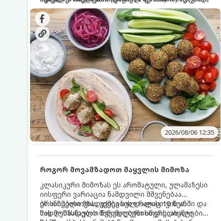
სალათებთან ერთად ან ტახინის (სესამის)
იდეალურად შეინარჩუნოს და არ დაიშალოს.
დრო: 10–15 წუთი ულუფა: 20–24 ცალი ბურთულა
სოუსთან მირთმევისთვის.
(4–6 პორცია)
2026/08/06 12:35
როგორ მოვამზადოთ მაყვლის მიმოზა
კლასიკური მიმოზას ეს არომატული, ულამაზესი
იისფერი ვარიაცია ნამდვილი მშვენებაა
ბრანჩებისთვის, უქმეების დილისთვის ან
ეს სასმელი მზადდება სულ რაღაც 10 წუთში და
სადღესასწაულო წვეულებებისთვის. ახალი
მის მომზადებას მინიმალური ინგრედიენტები