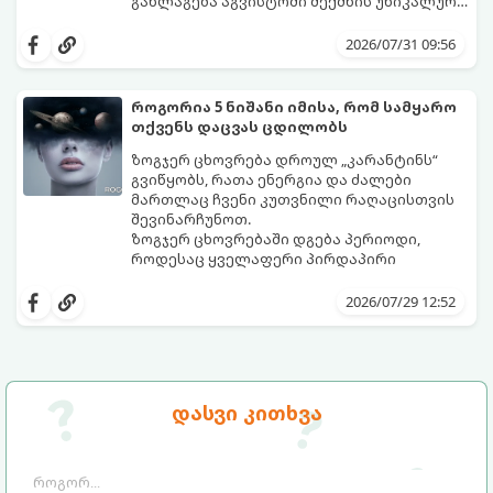
განლაგება აგვისტოში შექმნის უნიკალურ
ენერგეტიკულ ნაკადებს, რომლებიც
გაიგეთ, მოხვდით თუ არა იმ იღბლიანთა
ზოდიაქოს 4 ნიშანს ფინანსური წარმატების
შორის, ვისაც აგვისტოში ფინანსური
2026/07/31 09:56
მიღწევასა და შემოსავლების
იღბალი გაუღიმებს:
საგრძნობლად გაზრდაში დაეხმარება.
როგორია 5 ნიშანი იმისა, რომ სამყარო
თქვენს დაცვას ცდილობს
ზოგჯერ ცხოვრება დროულ „კარანტინს“
გვიწყობს, რათა ენერგია და ძალები
მართლაც ჩვენი კუთვნილი რაღაცისთვის
შევინარჩუნოთ.
ზოგჯერ ცხოვრებაში დგება პერიოდი,
როდესაც ყველაფერი პირდაპირი
მნიშვნელობით ხელიდან გვეცლება:
იშლება მნიშვნელოვანი გარიგებები,
2026/07/29 12:52
უქმდება დიდხანს ნანატრი მოგზაურობები,
ხოლო ადამიანები, რომლებსაც
ახლობლებად ვთვლიდით, უეცრად მიდიან.
აი, 5 აშკარა ნიშანი იმისა, რომ
ასეთ მომენტებში ადვილია
მომხდარი მარცხი სასჯელი კი არა,
სასოწარკვეთილებაში ჩავარდნა. თუმცა
თქვენი დაცვისკენ მიმართული
დასვი კითხვა
ეზოთერიკასა და ფსიქოლოგიაში ეს
სამყაროს მცდელობაა:
ფენომენი ხშირად სხვანაირად
განიხილება: როგორც სამყაროს (ან ჩვენი
არაცნობიერის) ფარული დამცავი