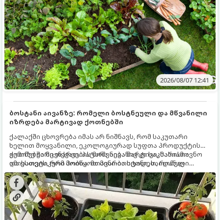
2026/08/07 12:41
ბოსტანი აივანზე: რომელი ბოსტნეული და მწვანილი
იზრდება მარტივად ქოთნებში
ქალაქში ცხოვრება იმას არ ნიშნავს, რომ საკუთარი
ხელით მოყვანილი, ეკოლოგიურად სუფთა პროდუქტის
გემოზე უარი თქვათ. პატარა აივანიც კი საკმარისია
ქოთნებში მცენარეების მოშენება მარტივი, სასიამოვნო
იმისათვის, რომ მოიწყოთ მინი-ბოსტანი, საიდანაც
და ესთეტიკური ჰობია. მთავარია იცოდეთ, რომელი
ყოველდღიურად ახალ, არომატულ მწვანილსა და
კულტურები ეგუებიან ქოთნის პირობებს ყველაზე კარგად
ბოსტნეულს მოკრეფთ.
და როგორ მოუაროთ მათ სწორად.