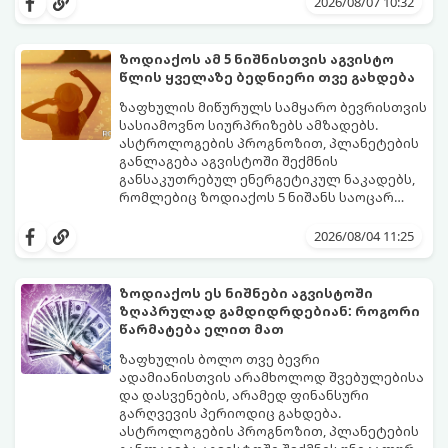
2026/08/07 10:32
სვლას განაგრძობდა. ბევრი მიეჩვია
სტაბილურობისთვის ბრძოლას,
სურვილების გადადებასა და ხარჯების
ზოდიაქოს ამ 5 ნიშნისთვის აგვისტო
მკაცრ კონტროლს. თუმცა, ახლა სიტუაცია
პრობლემები, რომლებიც უსასრულო
წლის ყველაზე ბედნიერი თვე გახდება
თანდათან შეიცვლება.
გეგონათ, უკან დაიხევს, ამასთან ერთად კი
გაჩნდება მეტი ნდობა მომავლის მიმართ.
ზაფხულის მიწურულს სამყარო ბევრისთვის
რთული პერიოდის შემდეგ ეს ნიშნები
სასიამოვნო სიურპრიზებს ამზადებს.
შეძლებენ ამოისუნთქონ და დაინახონ
ასტროლოგების პროგნოზით, პლანეტების
ახალი შესაძლებლობები.
განლაგება აგვისტოში შექმნის
განსაკუთრებულ ენერგეტიკულ ნაკადებს,
რომლებიც ზოდიაქოს 5 ნიშანს საოცარ
იღბალს, ჰარმონიასა და წარმატებას
მათთვის აგვისტო გარდამტეხი და წლის
მოუტანს.
ყველაზე ბედნიერი თვე აღმოჩნდება.
2026/08/04 11:25
გაიგეთ, მოხვდით თუ არა ამ იღბლიანთა
შორის:
ზოდიაქოს ეს ნიშნები აგვისტოში
ზღაპრულად გამდიდრდებიან: როგორი
წარმატება ელით მათ
ზაფხულის ბოლო თვე ბევრი
ადამიანისთვის არამხოლოდ შვებულებისა
და დასვენების, არამედ ფინანსური
გარღვევის პერიოდიც გახდება.
ასტროლოგების პროგნოზით, პლანეტების