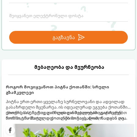
მექანიზმების მუშაობა, რომელთაც
რეალური, მაგრამ ჯერ კიდევ უხილავი
საფრთხისგან შორს მივყავართ.
გაგზავნა
მებაღეობა და მეურნეობა
როგორ მოვიყვანოთ პიტნა ქოთანში: სრული
გზამკვლევი
პიტნა ერთ-ერთი ყველაზე სურნელოვანი და ადვილად
გასაზრდელი მცენარეა. ის იდეალურად ეგუება ქოთანში
ცხოვრებას, მეტიც, გამოცდილი მებაღეები გვირჩევენ,
ქოთნის პიტნა მთელი წლის განმავლობაში გაგახარებთ
რომ პიტნა მხოლოდ ქოთანში მოვიყვანოთ, რადგან ღია
ნორჩი, არომატული ფოთლებით ჩაის, ლიმონათისა თუ
გრუნტში (ბაღში) დარგვისას ის ფესვებით ძალიან
კერძებისთვის.
სწრაფად ვრცელდება და სხვა მცენარეებს ავიწროებს.