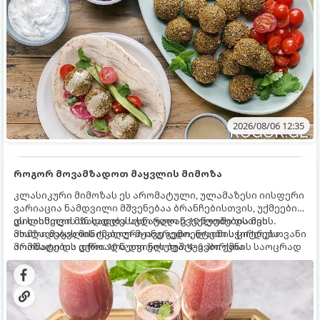
2026/08/06 12:35
როგორ მოვამზადოთ მაყვლის მიმოზა
კლასიკური მიმოზას ეს არომატული, ულამაზესი იისფერი
ვარიაცია ნამდვილი მშვენებაა ბრანჩებისთვის, უქმეების
დილისთვის ან სადღესასწაულო წვეულებებისთვის.
ეს სასმელი მზადდება სულ რაღაც 10 წუთში და მის
ახალი მაყვლის ტკბილ-მჟავე გემო, ლაიმის ციტრუსოვანი
მომზადებას მინიმალური ინგრედიენტები სჭირდება.
არომატი და ცქრიალა ღვინის ბუშტუკები ქმნის საოცრად
მომზადების დრო: 10 წუთი ულუფა: 4–6 პორცია
დახვეწილ და მაგრილებელ კოქტეილს.