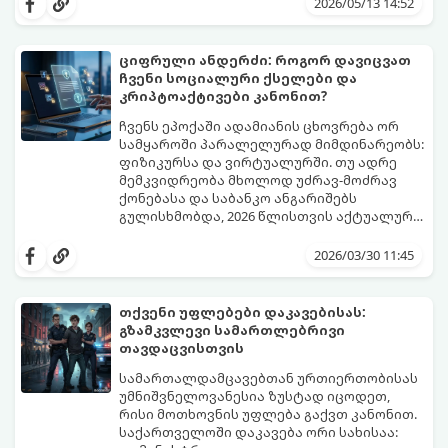
გადაწყვეტილების მიღებით. იურიდიული
2026/05/13 14:52
პირი, რომლის მიზანია სამეწარმეო
(კომერციული) ან არასამეწარმეო
(არაკომერციული) საქმიანობა,
ციფრული ანდერძი: როგორ დავიცვათ
სავალდებულოდ უნდა დარეგისტრირდეს
ჩვენი სოციალური ქსელები და
რესტრში.
კრიპტოაქტივები კანონით?
ჩვენს ეპოქაში ადამიანის ცხოვრება ორ
სამყაროში პარალელურად მიმდინარეობს:
ფიზიკურსა და ვირტუალურში. თუ ადრე
მემკვიდრეობა მხოლოდ უძრავ-მოძრავ
ქონებასა და საბანკო ანგარიშებს
გულისხმობდა, 2026 წლისთვის აქტუალური
გახდა ტერმინი „ციფრული მემკვიდრეობა“.
ამ სტატიაში განვიხილავთ, როგორ
რა ბედი ეწევა თქვენს ფოტოებს, სამუშაო
დაარეგულიროთ თქვენი ციფრული
2026/03/30 11:45
ფაილებს ან კრიპტოვალუტას, თუ თქვენ
აქტივების ბედი იურიდიულად და
მათზე წვდომას დაკარგავთ?
ტექნიკურად.
თქვენი უფლებები დაკავებისას:
გზამკვლევი სამართლებრივი
თავდაცვისთვის
სამართალდამცავებთან ურთიერთობისას
უმნიშვნელოვანესია ზუსტად იცოდეთ,
რისი მოთხოვნის უფლება გაქვთ კანონით.
საქართველოში დაკავება ორი სახისაა: