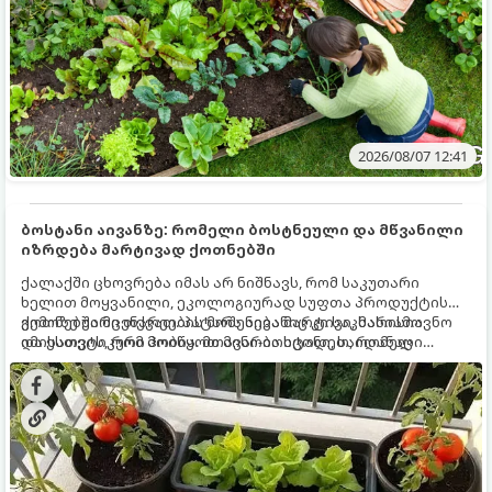
2026/08/07 12:41
ბოსტანი აივანზე: რომელი ბოსტნეული და მწვანილი
იზრდება მარტივად ქოთნებში
ქალაქში ცხოვრება იმას არ ნიშნავს, რომ საკუთარი
ხელით მოყვანილი, ეკოლოგიურად სუფთა პროდუქტის
გემოზე უარი თქვათ. პატარა აივანიც კი საკმარისია
ქოთნებში მცენარეების მოშენება მარტივი, სასიამოვნო
იმისათვის, რომ მოიწყოთ მინი-ბოსტანი, საიდანაც
და ესთეტიკური ჰობია. მთავარია იცოდეთ, რომელი
ყოველდღიურად ახალ, არომატულ მწვანილსა და
კულტურები ეგუებიან ქოთნის პირობებს ყველაზე კარგად
ბოსტნეულს მოკრეფთ.
და როგორ მოუაროთ მათ სწორად.