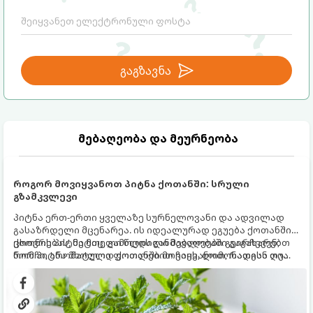
გაგზავნა
მებაღეობა და მეურნეობა
როგორ მოვიყვანოთ პიტნა ქოთანში: სრული
გზამკვლევი
პიტნა ერთ-ერთი ყველაზე სურნელოვანი და ადვილად
გასაზრდელი მცენარეა. ის იდეალურად ეგუება ქოთანში
ცხოვრებას, მეტიც, გამოცდილი მებაღეები გვირჩევენ,
ქოთნის პიტნა მთელი წლის განმავლობაში გაგახარებთ
რომ პიტნა მხოლოდ ქოთანში მოვიყვანოთ, რადგან ღია
ნორჩი, არომატული ფოთლებით ჩაის, ლიმონათისა თუ
გრუნტში (ბაღში) დარგვისას ის ფესვებით ძალიან
კერძებისთვის.
სწრაფად ვრცელდება და სხვა მცენარეებს ავიწროებს.