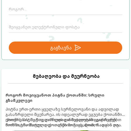
გაგზავნა
მებაღეობა და მეურნეობა
როგორ მოვიყვანოთ პიტნა ქოთანში: სრული
გზამკვლევი
პიტნა ერთ-ერთი ყველაზე სურნელოვანი და ადვილად
გასაზრდელი მცენარეა. ის იდეალურად ეგუება ქოთანში
ცხოვრებას, მეტიც, გამოცდილი მებაღეები გვირჩევენ,
ქოთნის პიტნა მთელი წლის განმავლობაში გაგახარებთ
რომ პიტნა მხოლოდ ქოთანში მოვიყვანოთ, რადგან ღია
ნორჩი, არომატული ფოთლებით ჩაის, ლიმონათისა თუ
გრუნტში (ბაღში) დარგვისას ის ფესვებით ძალიან
კერძებისთვის.