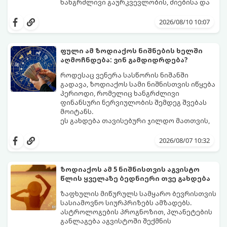
ხანგრძლივი გაურკვევლობის, ძიებისა და
სტაგნაციის ეტაპი სრულდება. იწყება
პერიოდი, როდესაც მოვლენები ელვის
2026/08/10 10:07
სისწრაფით განვითარდება და ძველ
პრობლემებს სრულიად ახალი
შესაძლებლობებით ჩაანაცვლებს.
ფული ამ ზოდიაქოს ნიშნების ხელში
აი, ზოდიაქოს ის იღბლიანი ნიშნები,
აღმოჩნდება: ვინ გამდიდრდება?
რომელთა ცხოვრებაც უახლოეს ხანში
რადიკალურად შეიცვლება:
როდესაც ვენერა სასწორის ნიშანში
გადავა, ზოდიაქოს სამი ნიშნისთვის იწყება
პერიოდი, რომელიც ხანგრძლივი
ფინანსური ნერვიულობის შემდეგ შვებას
მოიტანს.
ეს გახდება თავისებური ჯილდო მათთვის,
ვინც დიდხანს შრომობდა, მოთმინებას
იჩენდა და სირთულეების მიუხედავად წინ
2026/08/07 10:32
სვლას განაგრძობდა. ბევრი მიეჩვია
სტაბილურობისთვის ბრძოლას,
სურვილების გადადებასა და ხარჯების
ზოდიაქოს ამ 5 ნიშნისთვის აგვისტო
მკაცრ კონტროლს. თუმცა, ახლა სიტუაცია
პრობლემები, რომლებიც უსასრულო
წლის ყველაზე ბედნიერი თვე გახდება
თანდათან შეიცვლება.
გეგონათ, უკან დაიხევს, ამასთან ერთად კი
გაჩნდება მეტი ნდობა მომავლის მიმართ.
ზაფხულის მიწურულს სამყარო ბევრისთვის
რთული პერიოდის შემდეგ ეს ნიშნები
სასიამოვნო სიურპრიზებს ამზადებს.
შეძლებენ ამოისუნთქონ და დაინახონ
ასტროლოგების პროგნოზით, პლანეტების
ახალი შესაძლებლობები.
განლაგება აგვისტოში შექმნის