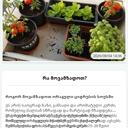
2026/08/04 14:36
რა მოვამზადოთ?
როგორ მოვამზადოთ ორაგული ციტრუსის სოუსში
ეს არის საოცრად ნაზი, ჯანსაღი და არომატული კერძი,
რომელიც ძალიან სწრაფად და მარტივად მზადდება.
ციტრუსებისა და ბოსტნეულის ბულიონში ნელ-ნელა
მზა თევზს ზემოდან ასხამენ ციტრუსების „მზიან“ სოუსს,
მოწალული ორაგული ინარჩუნებს მაქსიმალურ
რომელიც ორაგულის მდიდარ გემოს იდეალურად ავსებს.
წვნიანობასა და სასარგებლო თვისებებს.
მომზადების დრო: 15 წუთი ხარშვის დრო: 15–20 წუთი