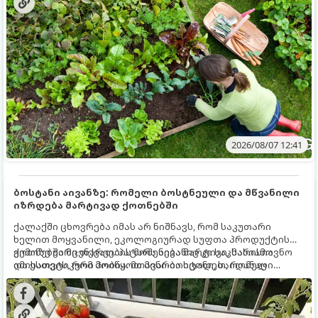
ზამთარს გაუძლონ, აგვისტოს ბოლომდე 5
მნიშვნელოვანი საქმის გაკეთება უნდა მოასწროთ:
2026/08/07 12:41
ბოსტანი აივანზე: რომელი ბოსტნეული და მწვანილი
იზრდება მარტივად ქოთნებში
ქალაქში ცხოვრება იმას არ ნიშნავს, რომ საკუთარი
ხელით მოყვანილი, ეკოლოგიურად სუფთა პროდუქტის
გემოზე უარი თქვათ. პატარა აივანიც კი საკმარისია
ქოთნებში მცენარეების მოშენება მარტივი, სასიამოვნო
იმისათვის, რომ მოიწყოთ მინი-ბოსტანი, საიდანაც
და ესთეტიკური ჰობია. მთავარია იცოდეთ, რომელი
ყოველდღიურად ახალ, არომატულ მწვანილსა და
კულტურები ეგუებიან ქოთნის პირობებს ყველაზე კარგად
ბოსტნეულს მოკრეფთ.
და როგორ მოუაროთ მათ სწორად.