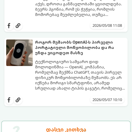
აქვს, დროთა განმავლობაში ყვითლდება.
ბევრს ჰგონია, რომ ეს ჭუჭყია, რომლის
მოშორებაც შეუძლებელია, თუმცა
არსებობს მეთოდები, რომლებიც მას
პირვანდელ სახეს დაუბრუნებს.
2026/05/08 11:08
როგორ მუშაობს OpenAI-ს პირველი
პორტატიული მოწყობილობა და რა
უნდა ვიცოდეთ მასზე
ტექნოლოგიური სამყარო დიდ
მოლოდინშია — OpenAI, კომპანია,
რომელმაც შექმნა ChatGPT, თავის პირველ
ფიზიკურ მოწყობილობაზე მუშაობს. ეს არ
იქნება მორიგი სმარტფონი, არამედ
სრულიად ახალი ტიპის გაჯეტი, რომელიც
ხელოვნურ ინტელექტთან ჩვენს
მიჰყევით ამ გზამკვლევს, რათა გაიგოთ, რა
ურთიერთობას შეცვლის.
დეტალებია ცნობილი ამ მოწყობილობის
2026/05/07 10:10
შესახებ:
დასვი კითხვა