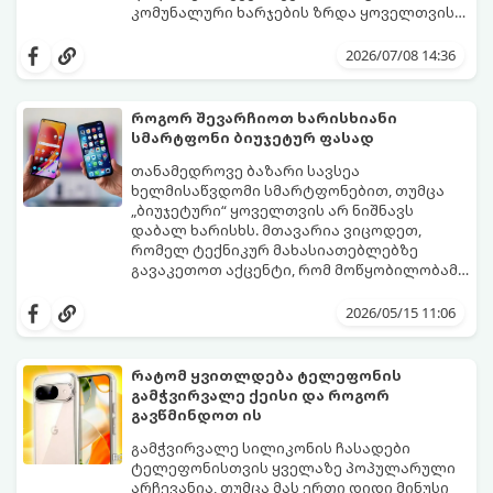
კომუნალური ხარჯების ზრდა ყოველთვის
თავად აპარატის ბრალი არ არის, ხშირად
არსებობს რამდენიმე მარტივი რეჟიმი და
მიზეზი მისი არასწორი ექსპლუატაცია და
პარამეტრი, რომლებიც დაგეხმარებათ
2026/07/08 14:36
მართვის პულტის პარამეტრების
შეინარჩუნოთ სასურველი სიგრილე და
უცოდინარობაა.
ამავდროულად საგრძნობლად დაზოგოთ
ბიუჯეტი.
როგორ შევარჩიოთ ხარისხიანი
გთავაზობთ ეკონომიური მუშაობის
სმარტფონი ბიუჯეტურ ფასად
მთავარ ხრიკებს:
თანამედროვე ბაზარი სავსეა
ხელმისაწვდომი სმარტფონებით, თუმცა
„ბიუჯეტური“ ყოველთვის არ ნიშნავს
დაბალ ხარისხს. მთავარია ვიცოდეთ,
რომელ ტექნიკურ მახასიათებლებზე
გავაკეთოთ აქცენტი, რომ მოწყობილობამ
რამდენიმე წელი გამართულად იმუშაოს.
მიჰყევით ამ გზამკვლევს ოპტიმალური
არჩევანის გასაკეთებლად:
2026/05/15 11:06
რატომ ყვითლდება ტელეფონის
გამჭვირვალე ქეისი და როგორ
გავწმინდოთ ის
გამჭვირვალე სილიკონის ჩასადები
ტელეფონისთვის ყველაზე პოპულარული
არჩევანია, თუმცა მას ერთი დიდი მინუსი