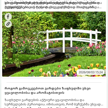
და განვითარებული ფესვთა სისტემა, რათა ნიადაგის
ხმობა დაიწყონ ან ზამთრის ყინვებს სუსტი ორგანიზმით
გთავაზობთ მებაღეების გამოცდილ საიდუმლოებებსა და
ქვედა ფენებიდან ტენი დამოუკიდებლად მოიპოვონ.
შეხვდნენ.
ოქროს წესებს, თუ როგორ გადავარჩინოთ ახალგაზრდა
ხეები ზაფხულის სიცხეში:
2026/08/03 15:24
როგორ გამოვკვებოთ ვარდები ზაფხულში უხვი
ყვავილობისა და არომატისთვის
ზაფხული ვარდების აქტიური ყვავილობისა და
სურნელების პერიოდია. იმისათვის, რომ ბუჩქებმა უხვად,