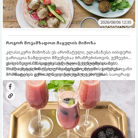
2026/08/06 12:35
როგორ მოვამზადოთ მაყვლის მიმოზა
კლასიკური მიმოზას ეს არომატული, ულამაზესი იისფერი
ვარიაცია ნამდვილი მშვენებაა ბრანჩებისთვის, უქმეების
დილისთვის ან სადღესასწაულო წვეულებებისთვის.
ეს სასმელი მზადდება სულ რაღაც 10 წუთში და მის
ახალი მაყვლის ტკბილ-მჟავე გემო, ლაიმის ციტრუსოვანი
მომზადებას მინიმალური ინგრედიენტები სჭირდება.
არომატი და ცქრიალა ღვინის ბუშტუკები ქმნის საოცრად
მომზადების დრო: 10 წუთი ულუფა: 4–6 პორცია
დახვეწილ და მაგრილებელ კოქტეილს.