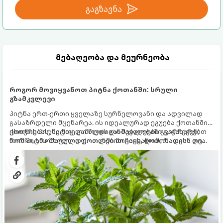
გაგზავნა
მებაღეობა და მეურნეობა
როგორ მოვიყვანოთ პიტნა ქოთანში: სრული
გზამკვლევი
პიტნა ერთ-ერთი ყველაზე სურნელოვანი და ადვილად
გასაზრდელი მცენარეა. ის იდეალურად ეგუება ქოთანში
ცხოვრებას, მეტიც, გამოცდილი მებაღეები გვირჩევენ,
ქოთნის პიტნა მთელი წლის განმავლობაში გაგახარებთ
რომ პიტნა მხოლოდ ქოთანში მოვიყვანოთ, რადგან ღია
ნორჩი, არომატული ფოთლებით ჩაის, ლიმონათისა თუ
გრუნტში (ბაღში) დარგვისას ის ფესვებით ძალიან
კერძებისთვის.
სწრაფად ვრცელდება და სხვა მცენარეებს ავიწროებს.