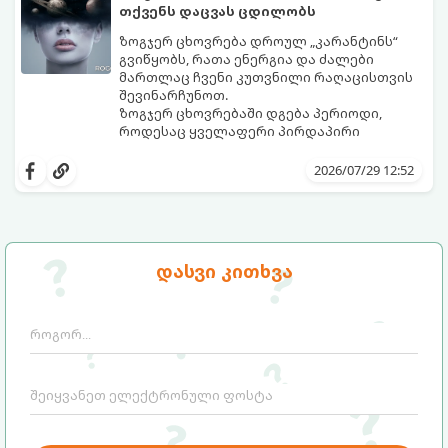
თქვენს დაცვას ცდილობს
ზოგჯერ ცხოვრება დროულ „კარანტინს“
გვიწყობს, რათა ენერგია და ძალები
მართლაც ჩვენი კუთვნილი რაღაცისთვის
შევინარჩუნოთ.
ზოგჯერ ცხოვრებაში დგება პერიოდი,
როდესაც ყველაფერი პირდაპირი
მნიშვნელობით ხელიდან გვეცლება:
იშლება მნიშვნელოვანი გარიგებები,
2026/07/29 12:52
უქმდება დიდხანს ნანატრი მოგზაურობები,
ხოლო ადამიანები, რომლებსაც
ახლობლებად ვთვლიდით, უეცრად მიდიან.
აი, 5 აშკარა ნიშანი იმისა, რომ
ასეთ მომენტებში ადვილია
მომხდარი მარცხი სასჯელი კი არა,
სასოწარკვეთილებაში ჩავარდნა. თუმცა
თქვენი დაცვისკენ მიმართული
დასვი კითხვა
ეზოთერიკასა და ფსიქოლოგიაში ეს
სამყაროს მცდელობაა:
ფენომენი ხშირად სხვანაირად
განიხილება: როგორც სამყაროს (ან ჩვენი
არაცნობიერის) ფარული დამცავი
მექანიზმების მუშაობა, რომელთაც
რეალური, მაგრამ ჯერ კიდევ უხილავი
საფრთხისგან შორს მივყავართ.