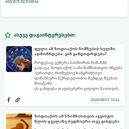
ასტროლოგია
ასევე დაგაინტერესებთ:
ფული ამ ზოდიაქოს ნიშნების ხელში
აღმოჩნდება: ვინ გამდიდრდება?
როდესაც ვენერა სასწორის ნიშანში
გადავა, ზოდიაქოს სამი ნიშნისთვის იწყება
პერიოდი, რომელიც ხანგრძლივი
ფინანსური ნერვიულობის შემდეგ შვებას
მოიტანს.
ეს გახდება თავისებური ჯილდო მათთვის,
ვინც დიდხანს შრომობდა, მოთმინებას
იჩენდა და სირთულეების მიუხედავად წინ
2026/08/07 10:32
სვლას განაგრძობდა. ბევრი მიეჩვია
სტაბილურობისთვის ბრძოლას,
სურვილების გადადებასა და ხარჯების
ზოდიაქოს ამ 5 ნიშნისთვის აგვისტო
მკაცრ კონტროლს. თუმცა, ახლა სიტუაცია
პრობლემები, რომლებიც უსასრულო
წლის ყველაზე ბედნიერი თვე გახდება
თანდათან შეიცვლება.
გეგონათ, უკან დაიხევს, ამასთან ერთად კი