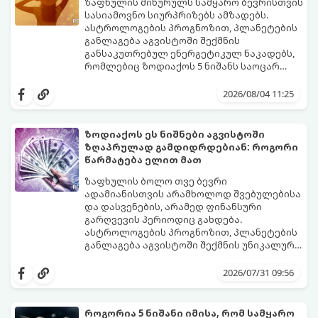
გაჩნდება მეტი ნდობა მომავლის მიმართ.
ზაფხულის მიწურულს სამყარო ბევრისთვის
რთული პერიოდის შემდეგ ეს ნიშნები
სასიამოვნო სიურპრიზებს ამზადებს.
შეძლებენ ამოისუნთქონ და დაინახონ
ასტროლოგების პროგნოზით, პლანეტების
ახალი შესაძლებლობები.
განლაგება აგვისტოში შექმნის
განსაკუთრებულ ენერგეტიკულ ნაკადებს,
რომლებიც ზოდიაქოს 5 ნიშანს საოცარ
იღბალს, ჰარმონიასა და წარმატებას
მათთვის აგვისტო გარდამტეხი და წლის
მოუტანს.
ყველაზე ბედნიერი თვე აღმოჩნდება.
2026/08/04 11:25
გაიგეთ, მოხვდით თუ არა ამ იღბლიანთა
შორის:
ზოდიაქოს ეს ნიშნები აგვისტოში
ზღაპრულად გამდიდრდებიან: როგორი
წარმატება ელით მათ
ზაფხულის ბოლო თვე ბევრი
ადამიანისთვის არამხოლოდ შვებულებისა
და დასვენების, არამედ ფინანსური
გარღვევის პერიოდიც გახდება.
ასტროლოგების პროგნოზით, პლანეტების
განლაგება აგვისტოში შექმნის უნიკალურ
ენერგეტიკულ ნაკადებს, რომლებიც
გაიგეთ, მოხვდით თუ არა იმ იღბლიანთა
ზოდიაქოს 4 ნიშანს ფინანსური წარმატების
შორის, ვისაც აგვისტოში ფინანსური
2026/07/31 09:56
მიღწევასა და შემოსავლების
იღბალი გაუღიმებს:
საგრძნობლად გაზრდაში დაეხმარება.
როგორია 5 ნიშანი იმისა, რომ სამყარო