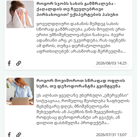
როგორ სჯობს სახის გამშრალება -
ქაღალდის თუ ჩვეულებრივი
პირსახოცით? ექსპერტების პასუხი
ყოველდღიური დაბანის შემდეგ სახის
სწორად გამშრალება კანის მოვლის ერთ-
ერთი უმნიშვნელოვანესი ნაბიჯია. ბევრი
ადამიანი არც კი უკვირდება, რას იყენებს
ამ დროს, თუმცა დერმატოლოგები
აფრთხილებენ: არასწორად შერჩეულმა
პირსახოცმა შესაძლოა გამოიწვიოს
მოდით, განვიხილოთ, რომელია უკეთესი
გამონაყარი, კანის გაღიზიანება და
კანის ჯანმრთელობისთვის - ტრადიციული
2026/08/03 14:25
ფორების დაცობა.
ნაჭრის პირსახოცი თუ ერთჯერადი
ქაღალდის ხელსახოცი?
როგორ მოვიშოროთ სწრაფად ოფლის
სუნი, თუ დეზოდორანტმა გვიმტყუნა
ეს ალბათ ყველაზე უხერხული „ემერჯენსი“
სიტუაციაა, რომელიც შეიძლება ზაფხულის
მცხუნვარე დღეს, მნიშვნელოვანი
შეხვედრის ან პაემნის წინ შეგვემთხვეს.
როდესაც დეზოდორანტი არ გვაქვს, ან
დილით დასხმულმა პროდუქტმა
შუადღისთვის უკვე გვიმტყუნა და
მთავარია გვახსოვდეს:
თავად ოფლს
იღლიებში უსიამოვნო სუნი გაჩნდა,
სუნი არ აქვს. სუნს აჩენენ ბაქტერიები,
2026/07/31 13:07