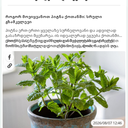
როგორ მოვიყვანოთ პიტნა ქოთანში: სრული
გზამკვლევი
პიტნა ერთ-ერთი ყველაზე სურნელოვანი და ადვილად
გასაზრდელი მცენარეა. ის იდეალურად ეგუება ქოთანში
ცხოვრებას, მეტიც, გამოცდილი მებაღეები გვირჩევენ,
ქოთნის პიტნა მთელი წლის განმავლობაში გაგახარებთ
რომ პიტნა მხოლოდ ქოთანში მოვიყვანოთ, რადგან ღია
ნორჩი, არომატული ფოთლებით ჩაის, ლიმონათისა თუ
გრუნტში (ბაღში) დარგვისას ის ფესვებით ძალიან
კერძებისთვის.
სწრაფად ვრცელდება და სხვა მცენარეებს ავიწროებს.
2026/08/07 12:46