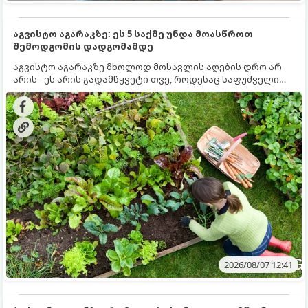
აგვისტო აგარაკზე: ეს 5 საქმე უნდა მოასწროთ
შემოდგომის დადგომამდე
აგვისტო აგარაკზე მხოლოდ მოსავლის აღების დრო არ
არის - ეს არის გადამწყვეტი თვე, როდესაც საფუძველი
ეყრება მომავალი წლის მოსავალს და ბაღი მზადდება
შემოდგომა-ზამთრის სეზონისთვის. იმისათვის, რომ
ნიადაგმა ენერგია აღიდგინოს, ხოლო მცენარეებმა
ზამთარს გაუძლონ, აგვისტოს ბოლომდე 5
მნიშვნელოვანი საქმის გაკეთება უნდა მოასწროთ:
2026/08/07 12:41