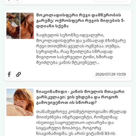
პანიკაში ჩავარდნა არ ღირს.
რომლებიც იღლიის ნოტიო გარემოში
მომენტალურად მრავლდებიან.
შესაბამისად, ჩვენი მიზანია ამ
შოკოლადისფერი რუჯი დამწვრობის
ბაქტერიების განადგურება და კანის
გარეშე: ოქროსფერი რუჯის მიღების 5-
გამოშრობა.
აი, 5 ყველაზე ეფექტური,
დღიანი სქემა
აპრობირებული და ნაცადი ხერხი,
რომლებიც ნებისმიერ ოფისში, კაფესა
ზაფხულის სეზონზე იდეალური,
თუ საზოგადოებრივ ტუალეტში, სულ
შოკოლადისფერი და ჯანსაღად ბზინვარე
რაღაც 2 წუთში გადაგარჩენთ:
რუჯი თითქმის ყველას ოცნებაა. თუმცა,
სურვილმა, რაც შეიძლება სწრაფად
მივიღოთ სასურველი ტონი, ხშირად
შეიძლება კანის მტკივნეულ
დამწვრობამდე, სიწითლემდე და
კანს სჭირდება დრო, რათა უსაფრთხოდ
აცილებამდე მიგვიყვანოს.
გამოიმუშაოს მელანინი - პიგმენტი,
2026/07/29 10:59
რომელიც მას ოქროსფერ ელფერს ანიჭებს.
დერმატოლოგების მიერ შემუშავებული ეს
5-დღიანი სქემა დაგეხმარებათ, მიიღოთ
ნიაცინამიდი - კანის მოვლის მთავარი
ღრმა, თანაბარი და ხანგრძლივი რუჯი
ვარსკვლავი: ვის უხდება და როგორ
კანის ჯანმრთელობის დაზიანების გარეშე.
გამოვიყენოთ ის სწორად?
თანამედროვე კოსმეტოლოგიაში ძნელად
მოიძებნება ინგრედიენტი, რომელმაც
ისეთივე საყოველთაო აღიარება და
სიყვარული მოიპოვა, როგორც
ნიაცინამიდმა. ეს არის ვიტამინ B3-ის