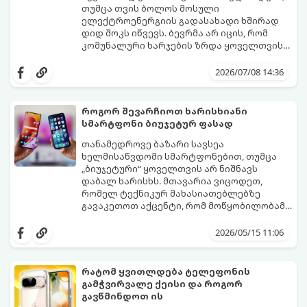
თუმცა თვის ბოლოს მოსული
ელექტროენერგიის გადასახადი ხშირად
დიდ შოკს იწვევს. ბევრმა არ იცის, რომ
კომუნალური ხარჯების ზრდა ყოველთვის
თავად აპარატის ბრალი არ არის, ხშირად
არსებობს რამდენიმე მარტივი რეჟიმი და
მიზეზი მისი არასწორი ექსპლუატაცია და
პარამეტრი, რომლებიც დაგეხმარებათ
2026/07/08 14:36
მართვის პულტის პარამეტრების
შეინარჩუნოთ სასურველი სიგრილე და
უცოდინარობაა.
ამავდროულად საგრძნობლად დაზოგოთ
ბიუჯეტი.
როგორ შევარჩიოთ ხარისხიანი
გთავაზობთ ეკონომიური მუშაობის
სმარტფონი ბიუჯეტურ ფასად
მთავარ ხრიკებს:
თანამედროვე ბაზარი სავსეა
ხელმისაწვდომი სმარტფონებით, თუმცა
„ბიუჯეტური“ ყოველთვის არ ნიშნავს
დაბალ ხარისხს. მთავარია ვიცოდეთ,
რომელ ტექნიკურ მახასიათებლებზე
გავაკეთოთ აქცენტი, რომ მოწყობილობამ
რამდენიმე წელი გამართულად იმუშაოს.
მიჰყევით ამ გზამკვლევს ოპტიმალური
არჩევანის გასაკეთებლად:
2026/05/15 11:06
რატომ ყვითლდება ტელეფონის
გამჭვირვალე ქეისი და როგორ
გავწმინდოთ ის