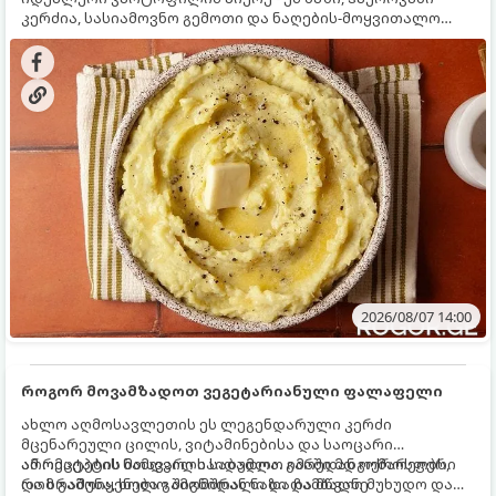
კერძია, სასიამოვნო გემოთი და ნაღების-მოყვითალო
ფერით. მისი მომზადება ძალიან მარტივია, მაგრამ
არსებობს რამდენიმე საიდუმლო, რომლებიც უნდა
იცოდეთ, რომ პიურე იდეალურად გემრიელი გამოვიდეს.
2026/08/07 14:00
როგორ მოვამზადოთ ვეგეტარიანული ფალაფელი
ახლო აღმოსავლეთის ეს ლეგენდარული კერძი
მცენარეული ცილის, ვიტამინებისა და საოცარი
არომატების ნამდვილი საბადოა. გარედან ოქროსფერი
ამ რეცეპტის მთავარი საიდუმლო იმაში მდგომარეობს,
და ხრაშუნა, ხოლო შიგნიდან ნაზი და მწვანე
რომ გამოიყენება გამომშრალი და ჩამბალი მუხუდო და