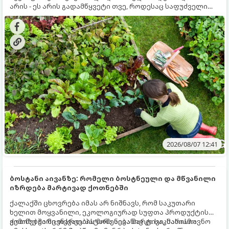
არის - ეს არის გადამწყვეტი თვე, როდესაც საფუძველი
ეყრება მომავალი წლის მოსავალს და ბაღი მზადდება
შემოდგომა-ზამთრის სეზონისთვის. იმისათვის, რომ
ნიადაგმა ენერგია აღიდგინოს, ხოლო მცენარეებმა
ზამთარს გაუძლონ, აგვისტოს ბოლომდე 5
მნიშვნელოვანი საქმის გაკეთება უნდა მოასწროთ:
2026/08/07 12:41
ბოსტანი აივანზე: რომელი ბოსტნეული და მწვანილი
იზრდება მარტივად ქოთნებში
ქალაქში ცხოვრება იმას არ ნიშნავს, რომ საკუთარი
ხელით მოყვანილი, ეკოლოგიურად სუფთა პროდუქტის
გემოზე უარი თქვათ. პატარა აივანიც კი საკმარისია
ქოთნებში მცენარეების მოშენება მარტივი, სასიამოვნო