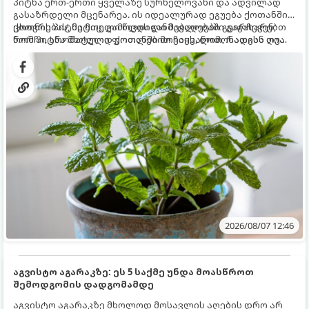
პიტნა ერთ-ერთი ყველაზე სურნელოვანი და ადვილად
გასაზრდელი მცენარეა. ის იდეალურად ეგუება ქოთანში
ცხოვრებას, მეტიც, გამოცდილი მებაღეები გვირჩევენ,
ქოთნის პიტნა მთელი წლის განმავლობაში გაგახარებთ
რომ პიტნა მხოლოდ ქოთანში მოვიყვანოთ, რადგან ღია
ნორჩი, არომატული ფოთლებით ჩაის, ლიმონათისა თუ
გრუნტში (ბაღში) დარგვისას ის ფესვებით ძალიან
კერძებისთვის.
სწრაფად ვრცელდება და სხვა მცენარეებს ავიწროებს.
2026/08/07 12:46
აგვისტო აგარაკზე: ეს 5 საქმე უნდა მოასწროთ
შემოდგომის დადგომამდე
აგვისტო აგარაკზე მხოლოდ მოსავლის აღების დრო არ