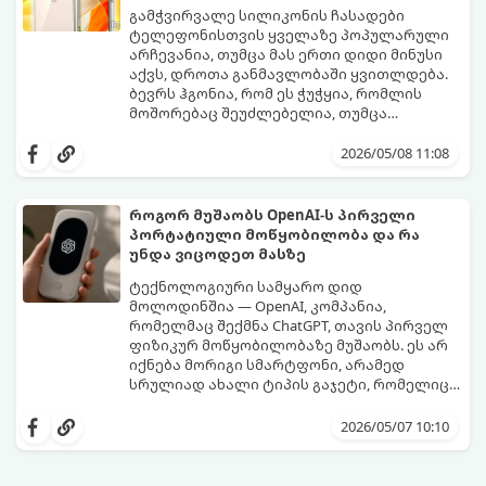
გამჭვირვალე სილიკონის ჩასადები
ტელეფონისთვის ყველაზე პოპულარული
არჩევანია, თუმცა მას ერთი დიდი მინუსი
აქვს, დროთა განმავლობაში ყვითლდება.
ბევრს ჰგონია, რომ ეს ჭუჭყია, რომლის
მოშორებაც შეუძლებელია, თუმცა
არსებობს მეთოდები, რომლებიც მას
პირვანდელ სახეს დაუბრუნებს.
2026/05/08 11:08
როგორ მუშაობს OpenAI-ს პირველი
პორტატიული მოწყობილობა და რა
უნდა ვიცოდეთ მასზე
ტექნოლოგიური სამყარო დიდ
მოლოდინშია — OpenAI, კომპანია,
რომელმაც შექმნა ChatGPT, თავის პირველ
ფიზიკურ მოწყობილობაზე მუშაობს. ეს არ
იქნება მორიგი სმარტფონი, არამედ
სრულიად ახალი ტიპის გაჯეტი, რომელიც
ხელოვნურ ინტელექტთან ჩვენს
მიჰყევით ამ გზამკვლევს, რათა გაიგოთ, რა
ურთიერთობას შეცვლის.
დეტალებია ცნობილი ამ მოწყობილობის
2026/05/07 10:10
შესახებ: