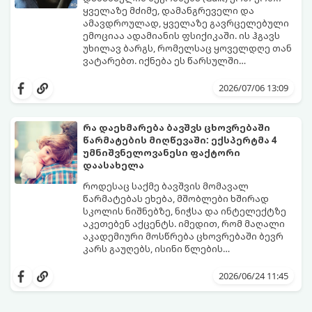
ყველაზე მძიმე, დამანგრეველი და
ამავდროულად, ყველაზე გავრცელებული
ემოციაა ადამიანის ფსიქიკაში. ის ჰგავს
უხილავ ბარგს, რომელსაც ყოველდღე თან
ვატარებთ. იქნება ეს წარსულში
დაშვებული შეცდომა, ვინმესთვის გულის
ფსიქოთერაპიაში მიიჩნევა, რომ
ტკენა, ოჯახის წევრებისთვის
დანაშაულის გრძნობას აქვს თავისი
2026/07/06 13:09
არასაკმარისი დროის დათმობა თუ
დადებითი, ევოლუციური ფუნქციაც ის
საკუთარი თავის მიმართ წაყენებული
გვკარნახობს, როდის დავარღვიეთ
გადაჭარბებული მოთხოვნები
საკუთარი თუ საზოგადოებრივი მორალური
რა დაეხმარება ბავშვს ცხოვრებაში
-დანაშაულის განცდა შიგნიდან ფიტავს
კოდექსი. თუმცა, როდესაც ეს ემოცია
წარმატების მიღწევაში: ექსპერტმა 4
ადამიანს და ართმევს მას აწმყოთი
ქრონიკულ ფორმას იღებს, ის ნევროზულ,
გთავაზობთ პრაქტიკულ, ფსიქოლოგიურ
უმნიშვნელოვანესი ფაქტორი
ტკბობის უნარს.
ტოქსიკურ სინდრომად იქცევა.
გზამკვლევს, თუ როგორ დაამუშაოთ
დაასახელა
წარსულის შეცდომები და
გათავისუფლდეთ ამ მძიმე ტვირთისგან:
როდესაც საქმე ბავშვის მომავალ
წარმატებას ეხება, მშობლები ხშირად
სკოლის ნიშნებზე, ნიჭსა და ინტელექტზე
აკეთებენ აქცენტს. იმედით, რომ მაღალი
აკადემიური მოსწრება ცხოვრებაში ბევრ
კარს გაუღებს, ისინი წლების
განმავლობაში მუშაობენ ბავშვის სასკოლო
ექსპერტები განმარტავენ, რომ
შედეგების გაუმჯობესებაზე. თუმცა,
თვითკონტროლი ადამიანს ეხმარება
2026/06/24 11:45
არსებობს კიდევ ერთი უნარი, რომელიც
სირთულეების გადალახვაში, ჯანსაღი
ბავშვის მომავალს ფუნდამენტურად
ურთიერთობების შენებაში, გონივრული
აყალიბებს. ეს არის თვითკონტროლი.
გადაწყვეტილებების მიღებასა და