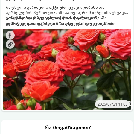
ზაფხული ვარდების აქტიური ყვავილობისა და
სურნელების პერიოდია. იმისათვის, რომ ბუჩქებმა უხვად,
ხანგრძლივად იყვავილონ და მსხვილი, კაშკაშა
გთავაზობთ რჩევებს, თუ რით და როგორ
კვირტები გამოიტანონ, მათ რეგულარული და სწორი
გამოვკვებოთ ვარდები ზაფხულში საუკეთესო
გამოკვება სჭირდებათ. ზაფხულის პერიოდში მცენარის
შედეგის მისაღწევად:
მოთხოვნილებები იცვლება, ამიტომ მნიშვნელოვანია
ვიცოდეთ, რომელი სასუქები გამოიყენება ამ დროს.
2026/07/31 11:05
რა მოვამზადოთ?