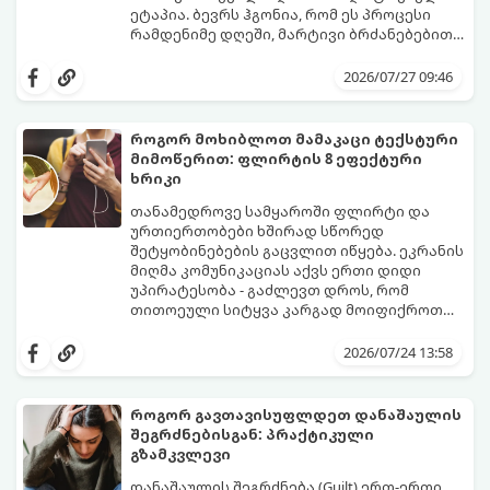
ეტაპია. ბევრს ჰგონია, რომ ეს პროცესი
რამდენიმე დღეში, მარტივი ბრძანებებით
წყდება, თუმცა სინამდვილეში ეს არის
გთავაზობთ დეტალურ გზამკვლევს, თუ
ფიზიოლოგიური და ფსიქოლოგიური
როგორ გახადოთ ეს პროცესი
2026/07/27 09:46
მომწიფების პროცესი, რომელიც
უმტკივნეულო როგორც ბავშვისთვის,
ინდივიდუალურ მიდგომასა და
ისე თქვენთვის.
მოთმინებას მოითხოვს.
როგორ მოხიბლოთ მამაკაცი ტექსტური
მიმოწერით: ფლირტის 8 ეფექტური
ხრიკი
თანამედროვე სამყაროში ფლირტი და
ურთიერთობები ხშირად სწორედ
შეტყობინებების გაცვლით იწყება. ეკრანის
მიღმა კომუნიკაციას აქვს ერთი დიდი
უპირატესობა - გაძლევთ დროს, რომ
თითოეული სიტყვა კარგად მოიფიქროთ
და საიდუმლოებით მოცული, მიმზიდველი
თუ გსურთ, რომ მან ტელეფონს თვალი ვერ
იმიჯი შექმნათ.
მოაცილოს და მოუთმენლად ელოდოს
2026/07/24 13:58
თქვენს ყოველ შეტყობინებას, გამოიყენეთ
ფსიქოლოგიაზე დაფუძნებული ეს 10 ოქროს
წესი:
როგორ გავთავისუფლდეთ დანაშაულის
შეგრძნებისგან: პრაქტიკული
გზამკვლევი
დანაშაულის შეგრძნება (Guilt) ერთ-ერთი