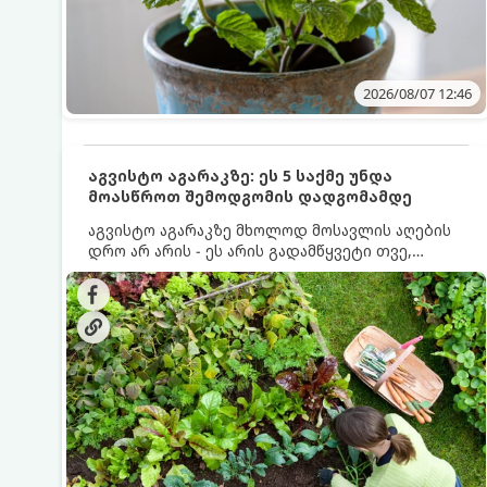
2026/08/07 12:46
აგვისტო აგარაკზე: ეს 5 საქმე უნდა
მოასწროთ შემოდგომის დადგომამდე
აგვისტო აგარაკზე მხოლოდ მოსავლის აღების
დრო არ არის - ეს არის გადამწყვეტი თვე,
როდესაც საფუძველი ეყრება მომავალი წლის
მოსავალს და ბაღი მზადდება შემოდგომა-
ზამთრის სეზონისთვის. იმისათვის, რომ
ნიადაგმა ენერგია აღიდგინოს, ხოლო
მცენარეებმა ზამთარს გაუძლონ, აგვისტოს
ბოლომდე 5 მნიშვნელოვანი საქმის გაკეთება
უნდა მოასწროთ: