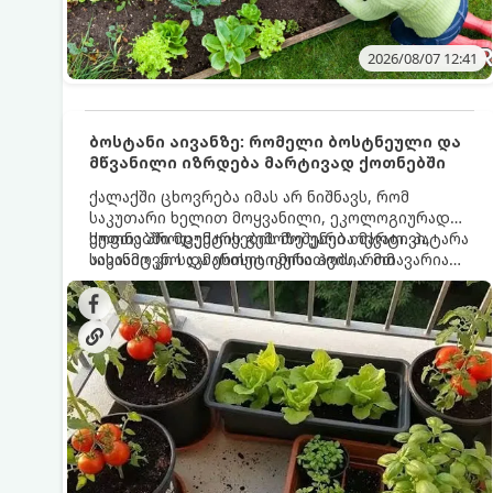
2026/08/07 12:41
ბოსტანი აივანზე: რომელი ბოსტნეული და
მწვანილი იზრდება მარტივად ქოთნებში
ქალაქში ცხოვრება იმას არ ნიშნავს, რომ
საკუთარი ხელით მოყვანილი, ეკოლოგიურად
სუფთა პროდუქტის გემოზე უარი თქვათ. პატარა
ქოთნებში მცენარეების მოშენება მარტივი,
აივანიც კი საკმარისია იმისათვის, რომ
სასიამოვნო და ესთეტიკური ჰობია. მთავარია
მოიწყოთ მინი-ბოსტანი, საიდანაც
იცოდეთ, რომელი კულტურები ეგუებიან
ყოველდღიურად ახალ, არომატულ მწვანილსა
ქოთნის პირობებს ყველაზე კარგად და როგორ
და ბოსტნეულს მოკრეფთ.
მოუაროთ მათ სწორად.