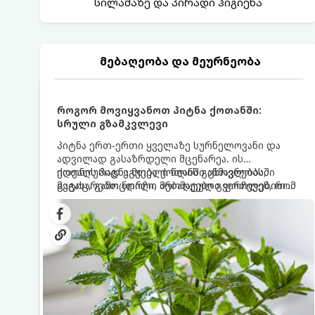
სილამაზე და პირადი ჰიგიენა
მებაღეობა და მეურნეობა
როგორ მოვიყვანოთ პიტნა ქოთანში:
სრული გზამკვლევი
პიტნა ერთ-ერთი ყველაზე სურნელოვანი და
ადვილად გასაზრდელი მცენარეა. ის
იდეალურად ეგუება ქოთანში ცხოვრებას,
ქოთნის პიტნა მთელი წლის განმავლობაში
მეტიც, გამოცდილი მებაღეები გვირჩევენ, რომ
გაგახარებთ ნორჩი, არომატული ფოთლებით
პიტნა მხოლოდ ქოთანში მოვიყვანოთ, რადგან
ჩაის, ლიმონათისა თუ კერძებისთვის.
ღია გრუნტში (ბაღში) დარგვისას ის ფესვებით
ძალიან სწრაფად ვრცელდება და სხვა
მცენარეებს ავიწროებს.