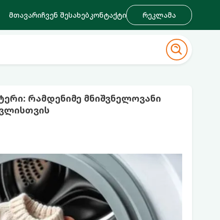
მთავარი
ჩვენ შესახებ
კონტაქტი
რეკლამა
ერი: რამდენიმე მნიშვნელოვანი
ოვლისთვის